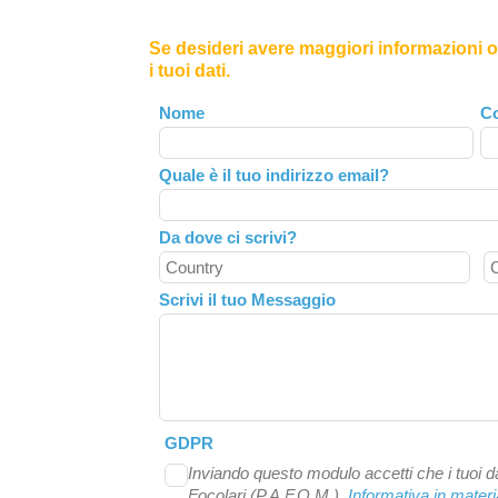
Se desideri avere maggiori informazioni o 
i tuoi dati.
Leave
Nome
C
this
field
Quale è il tuo indirizzo email?
blank
Da dove ci scrivi?
Scrivi il tuo Messaggio
GDPR
Inviando questo modulo accetti che i tuoi da
Focolari (P.A.F.O.M.).
Informativa in materi