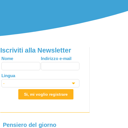
Iscriviti alla Newsletter
Leave
Nome
Indirizzo e-mail
this
field
Lingua
blank
Si, mi voglio registrare
Pensiero del giorno