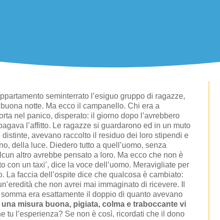
appartamento seminterrato l’esiguo gruppo di ragazze,
 buona notte. Ma ecco il campanello. Chi era a
rta nel panico, disperato: il giorno dopo l’avrebbero
 pagava l’affitto. Le ragazze si guardarono ed in un muto
 distinte, avevano raccolto il residuo dei loro stipendi e
ono, della luce. Diedero tutto a quell’uomo, senza
alcun altro avrebbe pensato a loro. Ma ecco che non è
ito con un taxi’, dice la voce dell’uomo. Meravigliate per
o. La faccia dell’ospite dice che qualcosa è cambiato:
 un’eredità che non avrei mai immaginato di ricevere. Il
La somma era esattamente il doppio di quanto avevano
: una misura buona, pigiata, colma e traboccante vi
e tu l’esperienza? Se non è così, ricordati che il dono