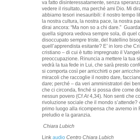
va fatto disinteressatamente, senza speranza
vedere il risultato, ma perché ami Dio. Mi di
abbiamo tesori inesauribili: il nostro tempo lib
la nostra cultura, la nostra pace, la nostra 
dirai ancora: “Ma non so a chi dare.” Guardati
quella signora vedova sempre sola, di quel 
disoccupato sempre triste, del fratellino biso
quell’apprendista esitante? E’ in loro che C
cristiano – di cui è tutto impregnato il Vangel
preoccupazione. Rinuncia a mettere la tua sic
vedrà la tua fede in Lui, che sarà presto con
si comporta così per arricchirti o per arricchirc
miracoli che raccoglie il nostro dare, faccia
dare; perché – da veri amministratori dei be
che ci circonda, finché si possa dire come d
nessun povero (Cf
At
4,34). Non senti che co
rivoluzione sociale che il mondo s’attende? 
primo luogo alla ricompensa che avremo in P
preludio e la garanzia.
Chiara Lubich
Link
audio
Centro Chiara Lubich