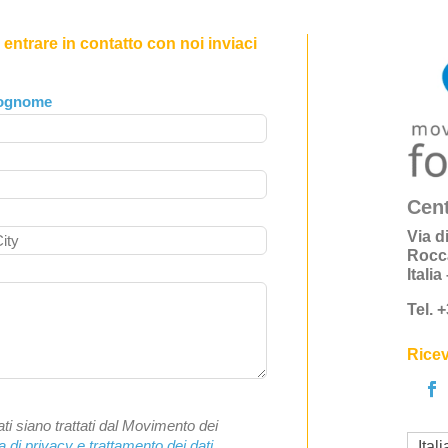
entrare in contatto con noi inviaci
ognome
Cent
Via d
Rocc
Itali
Tel. 
Ricev
ti siano trattati dal Movimento dei
a di privacy e trattamento dei dati
Ital