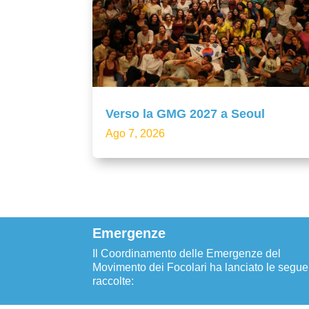
Verso la GMG 2027 a Seoul
Ago 7, 2026
Emergenze
Il Coordinamento delle Emergenze del
Movimento dei Focolari ha lanciato le segue
raccolte: