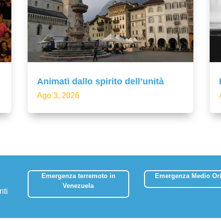
Animati dallo spirito dell’unità
Ago 3, 2026
Emergenza terremoto in
Emergenza Medio Ori
Venezuela
nti