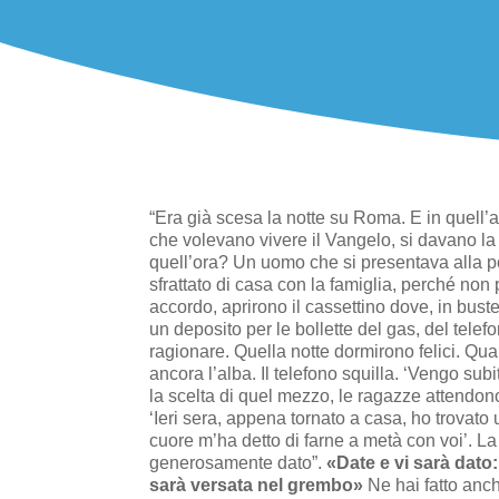
“Era già scesa la notte su Roma. E in quell’
che volevano vivere il Vangelo, si davano la
quell’ora? Un uomo che si presentava alla po
sfrattato di casa con la famiglia, perché non
accordo, aprirono il cassettino dove, in buste
un deposito per le bollette del gas, del telef
ragionare. Quella notte dormirono felici. Qu
ancora l’alba. Il telefono squilla. ‘Vengo sub
la scelta di quel mezzo, le ragazze attendon
‘Ieri sera, appena tornato a casa, ho trovato
cuore m’ha detto di farne a metà con voi’. 
generosamente dato”.
«Date e vi sarà dato
sarà versata nel grembo»
Ne hai fatto anch