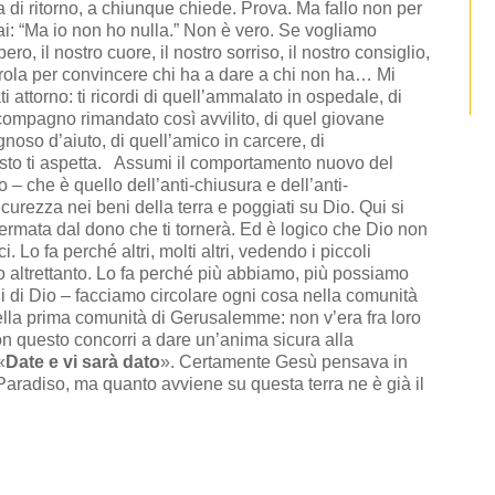
 di ritorno, a chiunque chiede. Prova. Ma fallo non per
rai: “Ma io non ho nulla.” Non è vero. Se vogliamo
ero, il nostro cuore, il nostro sorriso, il nostro consiglio,
parola per convincere chi ha a dare a chi non ha… Mi
 attorno: ti ricordi di quell’ammalato in ospedale, di
compagno rimandato così avvilito, di quel giovane
gnoso d’aiuto, di quell’amico in carcere, di
risto ti aspetta. Assumi il comportamento nuovo del
o – che è quello dell’anti-chiusura e dell’anti-
urezza nei beni della terra e poggiati su Dio. Qui si
fermata dal dono che ti tornerà. Ed è logico che Dio non
i. Lo fa perché altri, molti altri, vedendo i piccoli
no altrettanto. Lo fa perché più abbiamo, più possiamo
ni di Dio – facciamo circolare ogni cosa nella comunità
ella prima comunità di Gerusalemme: non v’era fra loro
n questo concorri a dare un’anima sicura alla
«
Date e vi sarà dato
». Certamente Gesù pensava in
aradiso, ma quanto avviene su questa terra ne è già il