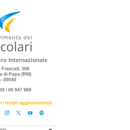
ro Internazionale
i Frascati, 306
a di Papa (RM)
a – 00040
+39 / 06 947 989
i i nostri aggiornamenti:
iano