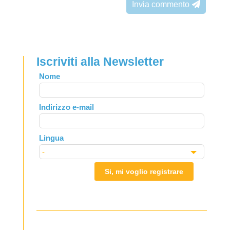
Invia commento
Iscriviti alla Newsletter
Leave
Nome
this
field
Indirizzo e-mail
blank
Lingua
Si, mi voglio registrare