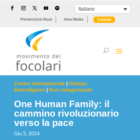
Italiano
Prevenzione Abusi
Area Media
Contatti
Centro internazionale
|
Dialogo
Interreligioso
|
Non categorizzato
One Human Family: il
cammino rivoluzionario
verso la pace
Giu 5, 2024