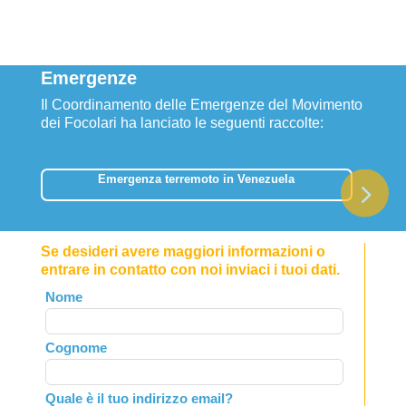
Emergenze
Il Coordinamento delle Emergenze del Movimento
dei Focolari ha lanciato le seguenti raccolte:
Emergenza terremoto in Venezuela
Se desideri avere maggiori informazioni o
entrare in contatto con noi inviaci i tuoi dati.
Leave
Nome
this
field
Cognome
blank
Quale è il tuo indirizzo email?