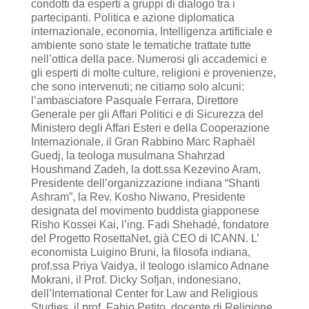
condotti da esperti a gruppi di dialogo tra i
partecipanti. Politica e azione diplomatica
internazionale, economia, Intelligenza artificiale e
ambiente sono state le tematiche trattate tutte
nell’ottica della pace. Numerosi gli accademici e
gli esperti di molte culture, religioni e provenienze,
che sono intervenuti; ne citiamo solo alcuni:
l’ambasciatore Pasquale Ferrara, Direttore
Generale per gli Affari Politici e di Sicurezza del
Ministero degli Affari Esteri e della Cooperazione
Internazionale, il Gran Rabbino Marc Raphaël
Guedj, la teologa musulmana Shahrzad
Houshmand Zadeh, la dott.ssa Kezevino Aram,
Presidente dell’organizzazione indiana “Shanti
Ashram”, la Rev. Kosho Niwano, Presidente
designata del movimento buddista giapponese
Risho Kossei Kai, l’ing. Fadi Shehadé, fondatore
del Progetto RosettaNet, già CEO di ICANN. L’
economista Luigino Bruni, la filosofa indiana,
prof.ssa Priya Vaidya, il teologo islamico Adnane
Mokrani, il Prof. Dicky Sofjan, indonesiano,
dell’International Center for Law and Religious
Studies, il prof. Fabio Petito, docente di Religione