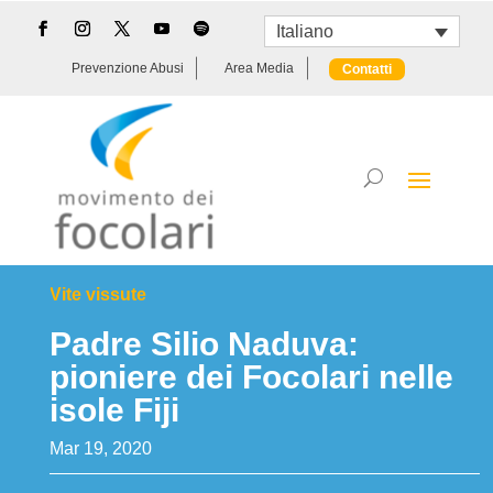
Italiano
Prevenzione Abusi
Area Media
Contatti
Vite vissute
Padre Silio Naduva:
pioniere dei Focolari nelle
isole Fiji
Mar 19, 2020