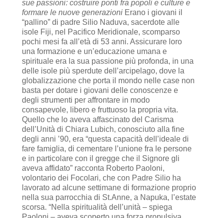
sue passioni: costruire ponti fra popoli e culture e
formare le nuove generazioni
Erano i giovani il
“pallino” di padre Silio Naduva, sacerdote alle
isole Fiji, nel Pacifico Meridionale, scomparso
pochi mesi fa all’età di 53 anni. Assicurare loro
una formazione e un’educazione umana e
spirituale era la sua passione più profonda, in una
delle isole più sperdute dell’arcipelago, dove la
globalizzazione che porta il mondo nelle case non
basta per dotare i giovani delle conoscenze e
degli strumenti per affrontare in modo
consapevole, libero e fruttuoso la propria vita.
Quello che lo aveva affascinato del Carisma
dell’Unità di Chiara Lubich, conosciuto alla fine
degli anni ’90, era “questa capacità dell’ideale di
fare famiglia, di cementare l’unione fra le persone
e in particolare con il gregge che il Signore gli
aveva affidato” racconta Roberto Paoloni,
volontario dei Focolari, che con Padre Silio ha
lavorato ad alcune settimane di formazione proprio
nella sua parrocchia di St.Anne, a Napuka, l’estate
scorsa. “Nella spiritualità dell’unità – spiega
Paoloni – aveva scoperto una forza propulsiva