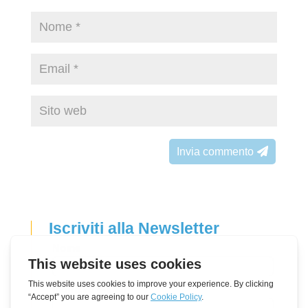
Invia commento
Iscriviti alla Newsletter
Leave
Nome
this
field
Indirizzo e-mail
blank