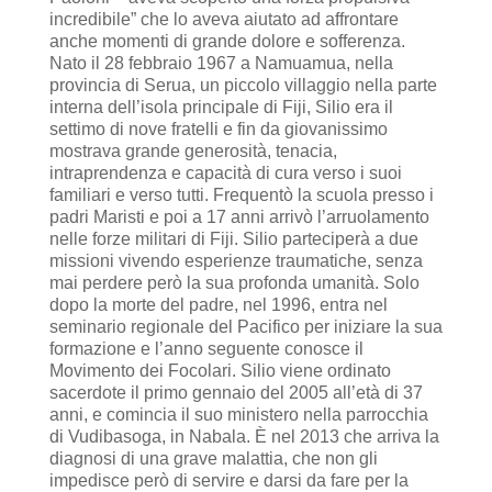
incredibile” che lo aveva aiutato ad affrontare
anche momenti di grande dolore e sofferenza.
Nato il 28 febbraio 1967 a Namuamua, nella
provincia di Serua, un piccolo villaggio nella parte
interna dell’isola principale di Fiji, Silio era il
settimo di nove fratelli e fin da giovanissimo
mostrava grande generosità, tenacia,
intraprendenza e capacità di cura verso i suoi
familiari e verso tutti. Frequentò la scuola presso i
padri Maristi e poi a 17 anni arrivò l’arruolamento
nelle forze militari di Fiji. Silio parteciperà a due
missioni vivendo esperienze traumatiche, senza
mai perdere però la sua profonda umanità. Solo
dopo la morte del padre, nel 1996, entra nel
seminario regionale del Pacifico per iniziare la sua
formazione e l’anno seguente conosce il
Movimento dei Focolari. Silio viene ordinato
sacerdote il primo gennaio del 2005 all’età di 37
anni, e comincia il suo ministero nella parrocchia
di Vudibasoga, in Nabala. È nel 2013 che arriva la
diagnosi di una grave malattia, che non gli
impedisce però di servire e darsi da fare per la