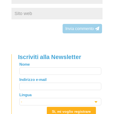
Invia commento
Iscriviti alla Newsletter
Leave
Nome
this
field
Indirizzo e-mail
blank
Lingua
Si, mi voglio registrare