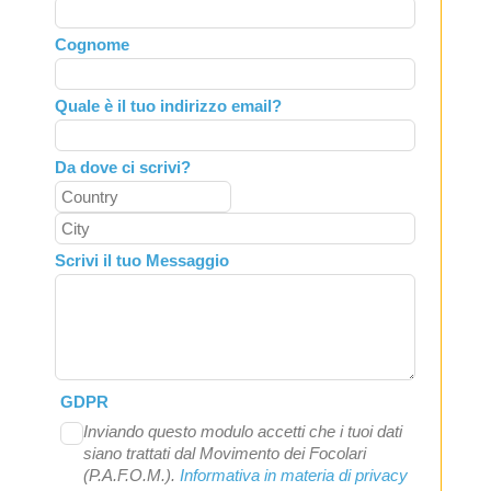
this
field
Cognome
blank
Quale è il tuo indirizzo email?
Da dove ci scrivi?
Scrivi il tuo Messaggio
GDPR
Inviando questo modulo accetti che i tuoi dati
siano trattati dal Movimento dei Focolari
(P.A.F.O.M.).
Informativa in materia di privacy