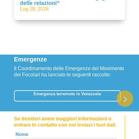
delle relazioni”
Lug 28, 2026
Emergenze
Il Coordinamento delle Emergenze del Movimento
dei Focolari ha lanciato le seguenti raccolte:
Emergenza terremoto in Venezuela
Se desideri avere maggiori informazioni o
entrare in contatto con noi inviaci i tuoi dati.
Leave
Nome