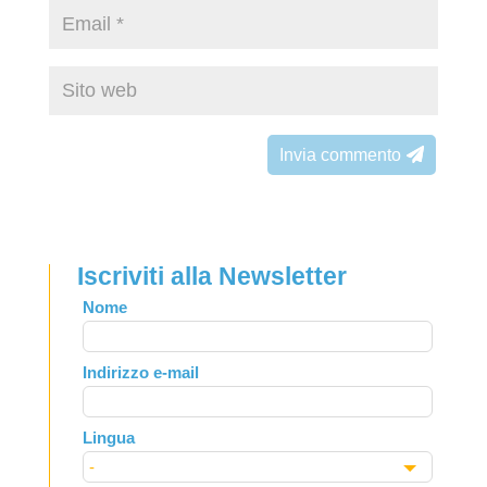
Invia commento
Iscriviti alla Newsletter
Leave
Nome
this
field
Indirizzo e-mail
blank
Lingua