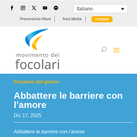
Italiano
Prevenzione Abusi
Area Media
Contatti
Pensiero del giorno
Abbattere le barriere con
l’amore
Dic 17, 2025
Abbattere le barriere con l’amore