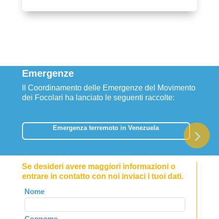
Emergenze
Il Coordinamento delle Emergenze del Movimento
dei Focolari ha lanciato le seguenti raccolte:
Emergenza terremoto in Venezuela
Se desideri avere maggiori informazioni o
entrare in contatto con noi inviaci i tuoi dati.
Leave
Nome
this
field
Cognome