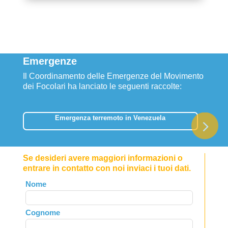
Emergenze
Il Coordinamento delle Emergenze del Movimento
dei Focolari ha lanciato le seguenti raccolte:
Emergenza terremoto in Venezuela
Se desideri avere maggiori informazioni o
entrare in contatto con noi inviaci i tuoi dati.
Leave
Nome
this
field
Cognome
blank