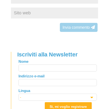
Invia commento
Iscriviti alla Newsletter
Leave
Nome
this
field
Indirizzo e-mail
blank
Lingua
Si, mi voglio registrare