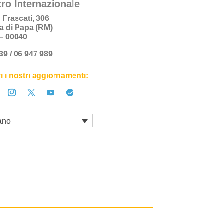
ro Internazionale
i Frascati, 306
a di Papa (RM)
a – 00040
+39 / 06 947 989
i i nostri aggiornamenti:
iano