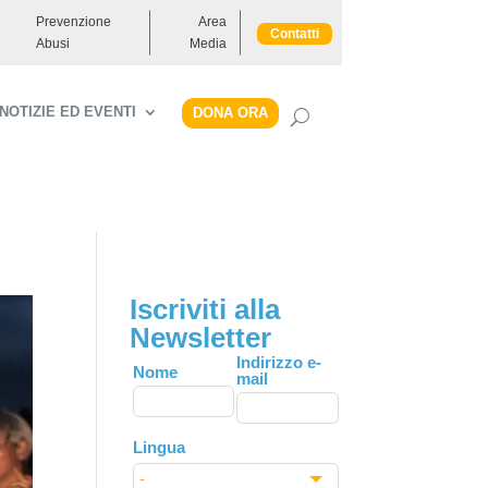
Prevenzione
Area
Contatti
Abusi
Media
NOTIZIE ED EVENTI
DONA ORA
Iscriviti alla
Newsletter
Leave
Indirizzo e-
Nome
mail
this
field
blank
Lingua