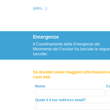
(altro…)
Emergenze
Il Coordinamento delle Emergenze del
Movimento dei Focolari ha lanciato le segue
raccolte:
Se desideri avere maggiori informazioni o 
i tuoi dati.
Leave
Nome
C
this
field
Quale è il tuo indirizzo email?
blank