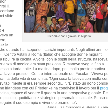
 non
rsi lì.
ricordano
rmi sfide
i
o e
Aveva un
Friederike con i giovani in Nigeria
ero,
ue le
 quando ha ricoperto incarichi importanti. Negli ultimi anni, o
 il Centro Astalli a Roma (Italia) che accoglie donne migranti.
ripulire la cucina. A volte, con le ospiti della struttura, nascev
erienza di medico era stata preziosa. Rimaneva sveglia fino a
pesso a tarda notte. La mattina dopo, poi, molto presto ripartiva
l lavoro presso il Centro internazionale dei Focolari. Viveva po
anità della vita di comunità. “Ogni cosa la faceva con molta cur
 inevitabilmente si era sempre secondi…”. “È stato un dono conos
e irlandese con cui Friederike ha condiviso il lavoro per il
prog
vicina, capace di vedere il quadro in una prospettiva globale. Per
e piccolo, quotidiano e strategico, personale e sociale. Penso c
seguire il suo esempio e viverlo pienamente”.
Anna Lisa Innocenti e Stefania Tan