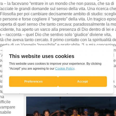
a – la facevano “entrare in un mondo che non passa, che sa di
ffacciate le grandi domande sul senso della vita. Una ricerca ch
di Filosofia per poi cambiare decisamente ambito di studio: scegl
persone e forse cogliere il “segreto” della vita. Un tragico epis
scoperta di quel senso che tanto cercava: paradossalmente la mo
cidente, ha aperto un varco alla presenza di Dio dentro di lei e
a – racconta – quel Dio che sentivo solo ‘giudice’ diviene vita,
tà che aveva tanto cercato. Il primo contatto con la spiritualità d
operta di un Vangelo “possibile” e praticabile. “La mia concezio
ta – cadeva e pian piano cominciavo a guardare le persone attor
l’Amore del Padre per ciascuno”. La vita si fa intensa e ricca: al
 poveri. “Sentivo dentro un desiderio di piena donazione a Dio; ne
re la mia libertà”. In quel periodo approfondisce la conoscenza
uto in mente quel Sì che lei aveva detto contro ogni ragione
entiva. Mi ha dato il coraggio di dire anche il mio Sì”. Dopo la
ano (Italia) torna a vivere in Germania, prima a Colonia e poi a
ni, che lei definirà “una scuola di umanità, di condivisione, a
vite di tante persone con sfide inimmaginabili”.
Nel 2010 nel
ina
ficile
divampare
nsabile