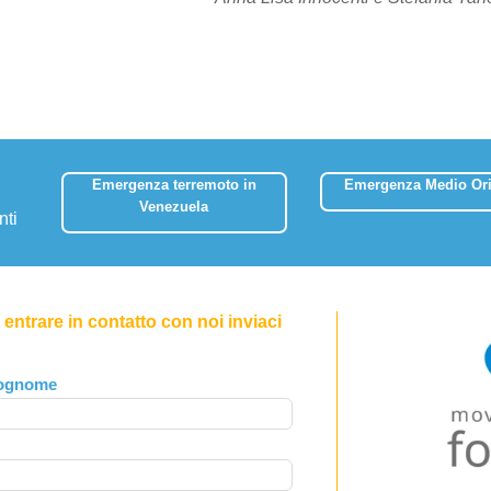
Emergenza terremoto in
Emergenza Medio Ori
Venezuela
nti
entrare in contatto con noi inviaci
ognome