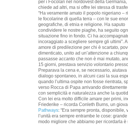
per i Focolari nel nordovest della Germania,
chiede ad altri, ma si offre lei stessa di trasferi
“Ha veramente amato il popolo nigeriano – 
le focolarine di quella terra – con le sue eno
geografiche, di etnia e religione. Ha saputo
condividere le nostre piaghe, ha seguito ogn
situazione fino in fondo. Ci ha accompagnat
incoraggiato a scegliere sempre gli ultimi”. 
amore di predilezione per chi è scartato, pov
dimenticato, unito ad un’attenzione a chiunq
passasse accanto che non è mai mutato, anche
15 giorni, prestava servizio volontario presso
Preparava la cena e, se necessario, aiutava a 
dialogo spontaneo, in alcuni casi la sua esp
quando l’ultima ospite non fosse rientrata, s
verso Rocca di Papa arrivando direttamente a
con semplicità e naturalezza anche la quotidi
Con lei era molto difficile amare per primi,
Friederike – ricorda Conleth Burns, un giovan
Pathways
: “Era sempre pronta, disponibile, 
l’unità era sempre entrambe le cose: grande 
modo migliore che abbiamo per ricordarla è 