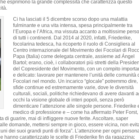
i che esprimono la grande complessità che caratterizza questo
ità.
Ci ha lasciati il 5 dicembre scorso dopo una malattia
fulminante e una vita intensa, spesa principalmente tra
l’Europa e l’Africa, ma vissuta accanto a moltissime pers
di tutti i continenti. Dal 2014 al 2020, infatti, Friederike,
focolarina tedesca, ha ricoperto il ruolo di Consigliera al
Centro internazionale del Movimento dei Focolari di Rocc
Papa (Italia) come delegata centrale, assieme ad Ángel
Bartol; erano, cioè, i collaboratori più stretti della Preside
del Copresidente del Movimento, con un compito importa
e delicato: lavorare per mantenere l’unità delle comunità 
Focolari nel mondo. Un incarico “glocale” potremmo dire,
sfide continue ed estremamente varie, dove le diversità
culturali, sociali, politiche richiedevano di avere davanti a
occhi la visione globale di interi popoli, senza però
dimenticare l’attenzione alle singole persone. Friederike 
medico di professione e – come ha affermato Peter Forst,
 di guarire, mai di infliggere nuove ferite. Ascoltare, saper
alle domande, mettersi sempre in gioco, essere vicina, non evita
cuni dei suoi grandi punti di forza”. L’attenzione per ogni persona
 hanno caratterizzato le scelte di Friederike fin da ragazzina: