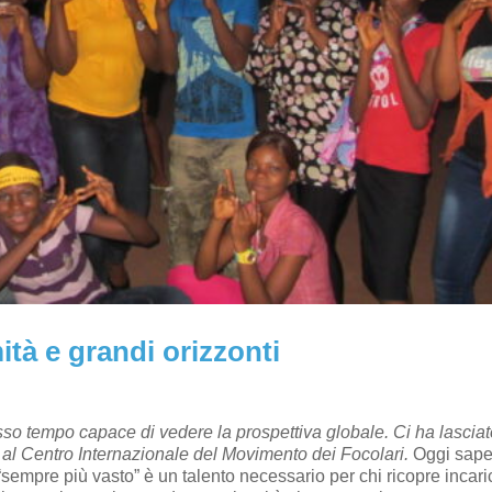
ità e grandi orizzonti
sso tempo capace di vedere la prospettiva globale. Ci ha lasciato
 al Centro Internazionale del Movimento dei Focolari.
Oggi sape
sempre più vasto” è un talento necessario per chi ricopre incari