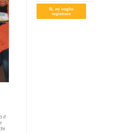
Si, mi voglio
registrare
 il
r
chi