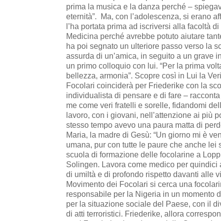
prima la musica e la danza perché – spiegav
eternità”. Ma, con l’adolescenza, si erano a
l’ha portata prima ad iscriversi alla facoltà 
Medicina perché avrebbe potuto aiutare tante 
ha poi segnato un ulteriore passo verso la 
assurda di un’amica, in seguito a un grave in
un primo colloquio con lui. “Per la prima volt
bellezza, armonia”. Scopre così in Lui la Veri
Focolari coinciderà per Friederike con la sc
individualista di pensare e di fare – raccon
me come veri fratelli e sorelle, fidandomi del
lavoro, con i giovani, nell’attenzione ai più
stesso tempo avevo una paura matta di perde
Maria, la madre di Gesù: “Un giorno mi è ven
umana, pur con tutte le paure che anche lei s
scuola di formazione delle focolarine a Loppi
Solingen. Lavora come medico per quindici an
di umiltà e di profondo rispetto davanti alle 
Movimento dei Focolari si cerca una focolar
responsabile per la Nigeria in un momento dif
per la situazione sociale del Paese, con il 
di atti terroristici. Friederike, allora correspo