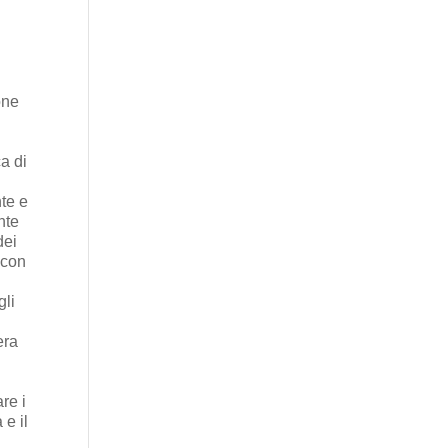
one
a di
nte e
nte
dei
 con
gli
era
re i
 e il