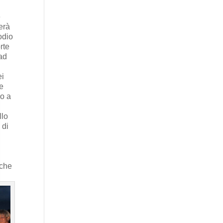
e
ierà
odio
rte
 ad
ei
ne
no a
llo
 di
nche