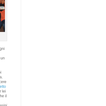
gni
a un
i
a.
cere
etto
 lei
he il
esini