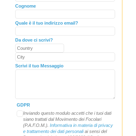
field
Cognome
blank
Quale è il tuo indirizzo email?
Da dove ci scrivi?
Scrivi il tuo Messaggio
GDPR
Inviando questo modulo accetti che i tuoi dati
siano trattati dal Movimento dei Focolari
(P.A.F.O.M.).
Informativa in materia di privacy
e trattamento dei dati personali
ai sensi del