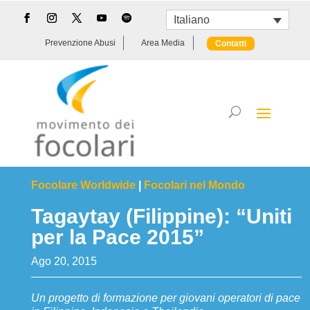
Italiano
Prevenzione Abusi
Area Media
Contatti
Focolare Worldwide
|
Focolari nel Mondo
Tagaytay (Filippine): “Uniti
per la Pace 2015”
Ago 20, 2015
Un progetto di formazione per giovani operatori di pace