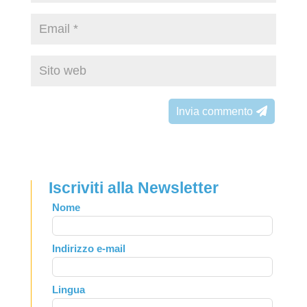
Invia commento
Iscriviti alla Newsletter
Leave
Nome
this
field
Indirizzo e-mail
blank
Lingua