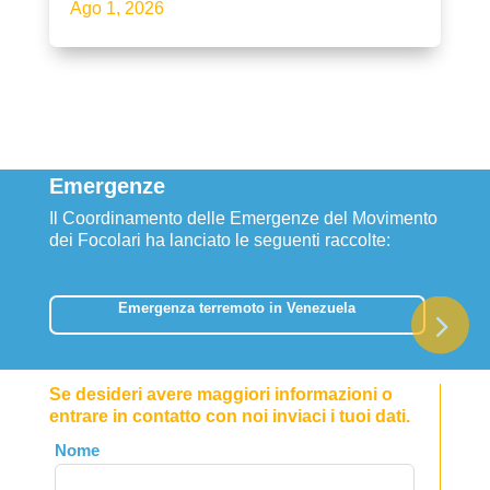
Ago 1, 2026
Emergenze
Il Coordinamento delle Emergenze del Movimento
dei Focolari ha lanciato le seguenti raccolte:
Emergenza terremoto in Venezuela
Se desideri avere maggiori informazioni o
entrare in contatto con noi inviaci i tuoi dati.
Leave
Nome
this