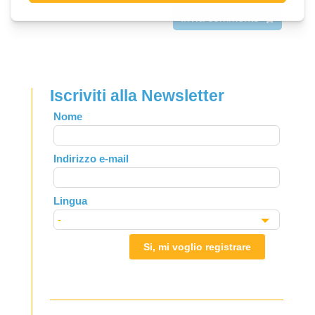
Invia commento
Iscriviti alla Newsletter
Leave
Nome
this
field
Indirizzo e-mail
blank
Lingua
Si, mi voglio registrare