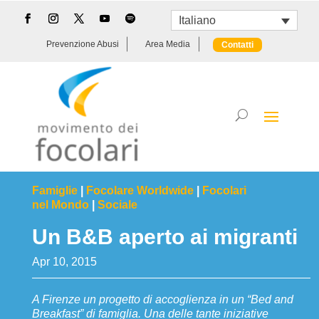
Italiano
Prevenzione Abusi
Area Media
Contatti
Famiglie
|
Focolare Worldwide
|
Focolari
nel Mondo
|
Sociale
Un B&B aperto ai migranti
Apr 10, 2015
A Firenze un progetto di accoglienza in un “Bed and
Breakfast” di famiglia. Una delle tante iniziative