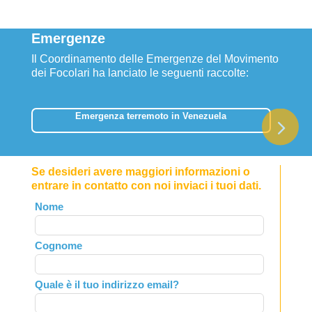
Emergenze
Il Coordinamento delle Emergenze del Movimento
dei Focolari ha lanciato le seguenti raccolte:
Emergenza terremoto in Venezuela
Se desideri avere maggiori informazioni o
entrare in contatto con noi inviaci i tuoi dati.
Leave
Nome
this
field
Cognome
blank
Quale è il tuo indirizzo email?