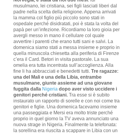
musulmano, lei cristiana, sei figli lasciati liberi dal
padre nella scelta della religione. Appena arrivati
la mamma col figlio più piccolo sono stati in
ospedale perché disidratati, poi è stata la volta del
papà per un’infezione. Ricordiamo la loro gioia per
avergli messo in mano il cellulare col quale
avvertire i parenti che erano tutti sani e salvi. La
domenica siamo stati a messa insieme e proprio in
quella minuscola chiesetta alla periferia di Firenze
c’era il Card. Betori in visita pastorale. La sua
omelia era tutta incentrata sull’accoglienza. Alla
fine li ha abbracciati e benedetti tutti.
Tre ragazze:
una del Mali e una della Libia,
entrambe
musulmane, giunte assieme ad una giovane
fuggita dalla
Nigeria
dopo aver visto uccidere i
genitori perché cristiani.
Tra esse si è subito
instaurato un rapporto di sorelle e con noi come tra
genitori e figlie. Una domenica facevamo insieme
una passeggiata e Mersi era molto triste perché
proprio in quel giorno la TV aveva annunciato una
nuova strage in Nigeria. Finalmente la telefonata:
la sorellina era riuscita a scappare in Libia con un