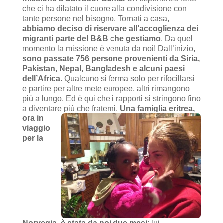
che ci ha dilatato il cuore alla condivisione con
tante persone nel bisogno. Tornati a casa,
abbiamo deciso di riservare all’accoglienza dei
migranti parte del B&B che gestiamo
. Da quel
momento la missione è venuta da noi! Dall’inizio,
sono passate 756 persone provenienti da Siria,
Pakistan, Nepal, Bangladesh e alcuni paesi
dell’Africa.
Qualcuno si ferma solo per rifocillarsi
e partire per altre mete europee, altri rimangono
più a lungo. Ed è qui che i rapporti si stringono fino
a diventare più che fraterni.
Una famiglia eritrea,
ora in
viaggio
per la
Norvegia, è stata da noi due mesi
: lui