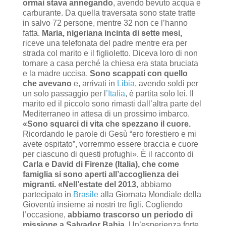
ormai stava annegando
, avendo bevuto acqua e
carburante. Da quella traversata sono state tratte
in salvo 72 persone, mentre 32 non ce l’hanno
fatta.
Maria, nigeriana incinta di sette mesi,
riceve una telefonata del padre mentre era per
strada col marito e il figlioletto. Diceva loro di non
tornare a casa perché la chiesa era stata bruciata
e la madre uccisa.
Sono scappati con quello
che avevano
e, arrivati in
Libia
, avendo soldi per
un solo passaggio per l
’Italia
, è partita solo lei. Il
marito ed il piccolo sono rimasti dall’altra parte del
Mediterraneo in attesa di un prossimo imbarco.
«Sono squarci di vita che spezzano il cuore.
Ricordando le parole di Gesù “ero forestiero e mi
avete ospitato”, vorremmo essere braccia e cuore
per ciascuno di questi profughi». È il racconto di
Carla e David di Firenze (Italia), che come
famiglia si sono aperti all’accoglienza dei
migranti.
«Nell’estate del 2013
, abbiamo
partecipato in
Brasile
alla Giornata Mondiale della
Gioventù insieme ai nostri tre figli. Cogliendo
l’occasione,
abbiamo trascorso un periodo di
missione a Salvador Bahia.
Un’esperienza forte