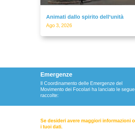
Animati dallo spirito dell’unità
Ago 3, 2026
Emergenze
Il Coordinamento delle Emergenze del
Movimento dei Focolari ha lanciato le segue
raccolte:
Se desideri avere maggiori informazioni o 
i tuoi dati.