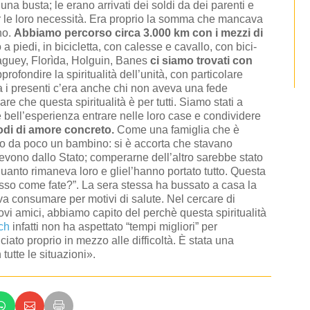
na busta; le erano arrivati dei soldi da dei parenti e
r le loro necessità. Era proprio la somma che mancava
no.
Abbiamo percorso circa 3.000 km con i mezzi di
 piedi, in bicicletta, con calesse e cavallo, con bici-
guey, Florìda, Holguin, Banes
ci siamo trovati con
profondire la spiritualità dell’unità, con particolare
 Fra i presenti c’era anche chi non aveva una fede
re che questa spiritualità è per tutti. Siamo stati a
bell’esperienza entrare nelle loro case e condividere
odi di amore concreto.
Come una famiglia che è
o da poco un bambino: si è accorta che stavano
vono dallo Stato; comperarne dell’altro sarebbe stato
uanto rimaneva loro e gliel’hanno portato tutto. Questa
sso come fate?”. La sera stessa ha bussato a casa la
a consumare per motivi di salute. Nel cercare di
uovi amici, abbiamo capito del perchè questa spiritualità
ch
infatti non ha aspettato “tempi migliori” per
iato proprio in mezzo alle difficoltà. È stata una
tutte le situazioni».