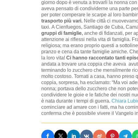
giorno dopo è venuta a trovarli la nonna con u
aveva pensato di condividerne una parte pe
per poter comperare le scarpe al loro bambi
trasporto più vari.
Nelle città ci muovevamo a
taxi.
A Cienfuegos, Santiago de Cuba, Cama
gruppi di famiglie,
anche di fidanzati, per ap
attenzione ai riflessi nella vita di famiglia.
religiosa; ma erano proprio questi a sottolinea
pranzo e cena da tante famiglie amiche. Che 
la loro vita!
Ci hanno raccontato tanti epis
andata a trovare una coppia che aveva avut
terminando lo zucchero che mensilmente rice
molto costoso. Tornati a casa, hanno preso q
coppia, sorpresa, ha esclamato: “Ma voi ade
nonna; portava dello zucchero che non potev
condividere le gioie e le fatiche dei nostri n
è nata durante i tempi di guerra.
Chiara Lubi
cominciare ad amare con i fatti, ma ha cominc
conferma che è possibile vivere il Vangelo in 