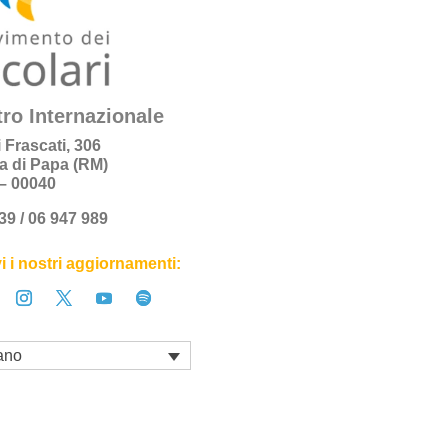
ro Internazionale
i Frascati, 306
a di Papa (RM)
a – 00040
+39 / 06 947 989
i i nostri aggiornamenti:
iano