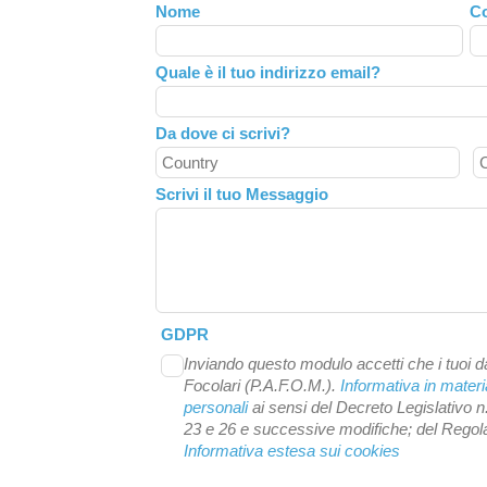
Leave
Nome
C
this
field
Quale è il tuo indirizzo email?
blank
Da dove ci scrivi?
Scrivi il tuo Messaggio
GDPR
Inviando questo modulo accetti che i tuoi da
Focolari (P.A.F.O.M.).
Informativa in materi
personali
ai sensi del Decreto Legislativo n
23 e 26 e successive modifiche; del Reg
Informativa estesa sui cookies