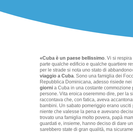
«Cuba è un paese bellissimo
. Vi si respir
parte qualche edificio e qualche quartiere res
per le strade si nota uno stato di abbandono
viaggio a Cuba
. Sono una famiglia dei Foco
Repubblica Dominicana, adesso risiede nei
giorni
a Cuba in una costante commozione per
persone. Vita eroica oseremmo dire, per la si
raccontava che, con fatica, aveva accantona
bambini. Un sabato pomeriggio erano usciti 
niente che valesse la pena e avevano deciso 
trovato una famiglia molto povera, papà mam
guardati e, insieme, hanno deciso di dare un
sarebbero state di gran qualità, ma sicurame