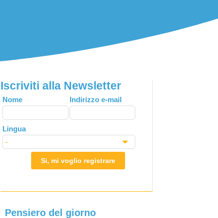
Iscriviti alla Newsletter
Leave
Nome
Indirizzo e-mail
this
field
Lingua
blank
Si, mi voglio registrare
Pensiero del giorno