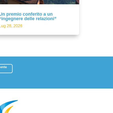
Un premio conferito a un
“ingegnere delle relazioni”
Lug 28, 2026
ente