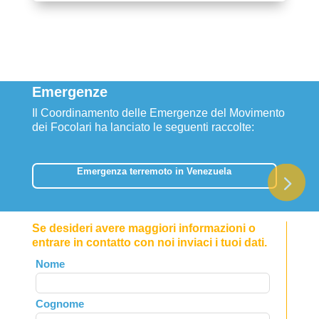
Emergenze
Il Coordinamento delle Emergenze del Movimento
dei Focolari ha lanciato le seguenti raccolte:
Emergenza terremoto in Venezuela
Se desideri avere maggiori informazioni o
entrare in contatto con noi inviaci i tuoi dati.
Leave
Nome
this
field
Cognome
blank