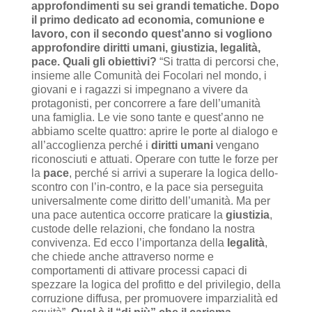
approfondimenti su sei grandi tematiche. Dopo
il primo dedicato ad economia, comunione e
lavoro, con il secondo quest’anno si vogliono
approfondire diritti umani, giustizia, legalità,
pace. Quali gli obiettivi?
“Si tratta di percorsi che,
insieme alle Comunità dei Focolari nel mondo, i
giovani e i ragazzi si impegnano a vivere da
protagonisti, per concorrere a fare dell’umanità
una famiglia. Le vie sono tante e quest’anno ne
abbiamo scelte quattro: aprire le porte al dialogo e
all’accoglienza perché i
diritti umani
vengano
riconosciuti e attuati. Operare con tutte le forze per
la
pace
, perché si arrivi a superare la logica dello-
scontro con l’in-contro, e la pace sia perseguita
universalmente come diritto dell’umanità. Ma per
una pace autentica occorre praticare la
giustizia
,
custode delle relazioni, che fondano la nostra
convivenza. Ed ecco l’importanza della
legalità
,
che chiede anche attraverso norme e
comportamenti di attivare processi capaci di
spezzare la logica del profitto e del privilegio, della
corruzione diffusa, per promuovere imparzialità ed