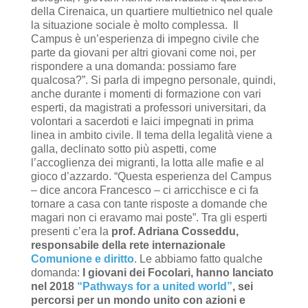
della Cirenaica, un quartiere multietnico nel quale
la situazione sociale è molto complessa. Il
Campus è un’esperienza di impegno civile che
parte da giovani per altri giovani come noi, per
rispondere a una domanda: possiamo fare
qualcosa?”. Si parla di impegno personale, quindi,
anche durante i momenti di formazione con vari
esperti, da magistrati a professori universitari, da
volontari a sacerdoti e laici impegnati in prima
linea in ambito civile. Il tema della legalità viene a
galla, declinato sotto più aspetti, come
l’accoglienza dei migranti, la lotta alle mafie e al
gioco d’azzardo. “Questa esperienza del Campus
– dice ancora Francesco – ci arricchisce e ci fa
tornare a casa con tante risposte a domande che
magari non ci eravamo mai poste”. Tra gli esperti
presenti c’era la
prof. Adriana Cosseddu,
responsabile della rete internazionale
Comunione e diritto
. Le abbiamo fatto qualche
domanda:
I giovani dei Focolari, hanno lanciato
nel 2018
“Pathways for a united world”
, sei
percorsi per un mondo unito con azioni e