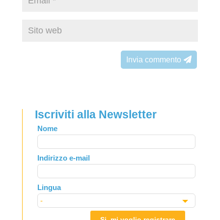
Invia commento
Iscriviti alla Newsletter
Leave
Nome
this
field
Indirizzo e-mail
blank
Lingua
Si, mi voglio registrare