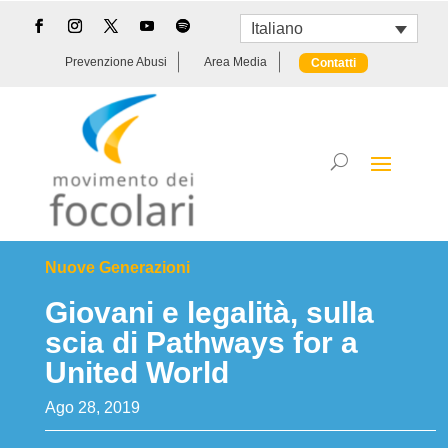
Italiano
Prevenzione Abusi
Area Media
Contatti
Nuove Generazioni
Giovani e legalità, sulla
scia di Pathways for a
United World
Ago 28, 2019