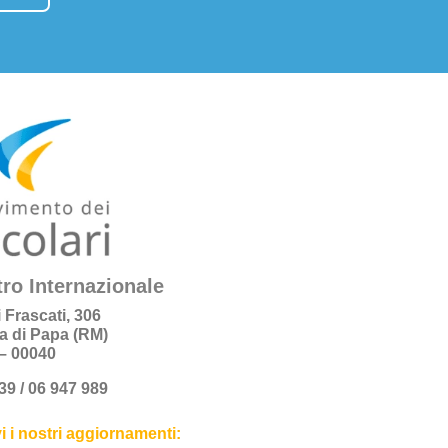
ro Internazionale
i Frascati, 306
a di Papa (RM)
a – 00040
+39 / 06 947 989
i i nostri aggiornamenti: