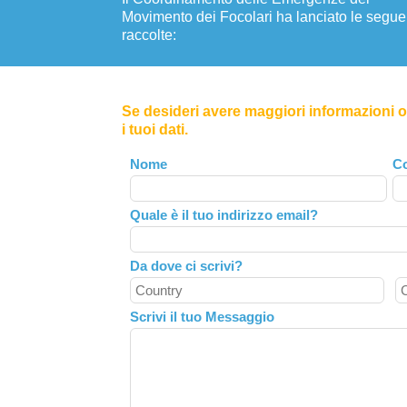
Movimento dei Focolari ha lanciato le segue
raccolte:
Se desideri avere maggiori informazioni o 
i tuoi dati.
Leave
Nome
C
this
field
Quale è il tuo indirizzo email?
blank
Da dove ci scrivi?
Scrivi il tuo Messaggio