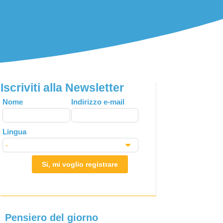
Iscriviti alla Newsletter
Leave
Nome
Indirizzo e-mail
this
field
Lingua
blank
Si, mi voglio registrare
Pensiero del giorno