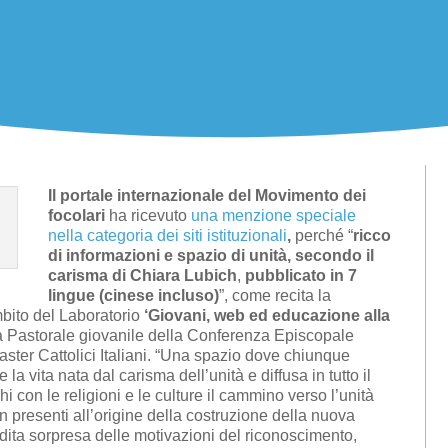
Il portale internazionale del Movimento dei
focolari
ha ricevuto
una menzione speciale
nella categoria dei siti istituzionali
,
perché “
ricco
di informazioni e spazio di unità, secondo il
carisma di Chiara Lubich
,
pubblicato in 7
lingue (cinese incluso)
”, come recita la
mbito del Laboratorio
‘Giovani, web ed educazione alla
a Pastorale giovanile della Conferenza Episcopale
ster Cattolici Italiani. “Una spazio dove chiunque
la vita nata dal carisma dell’unità e diffusa in tutto il
hi con le religioni e le culture il cammino verso l’unità
 presenti all’origine della costruzione della nuova
adita sorpresa delle motivazioni del riconoscimento,