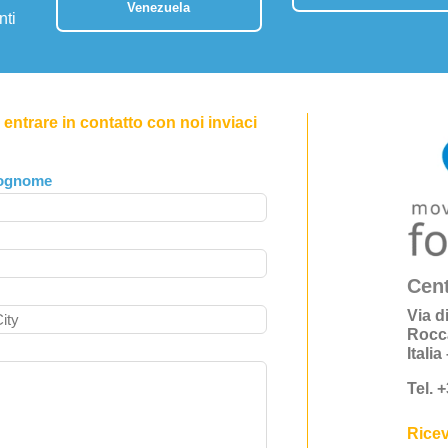
Venezuela
nti
entrare in contatto con noi inviaci
ognome
Cent
Via d
Rocc
Itali
Tel. 
Ricev