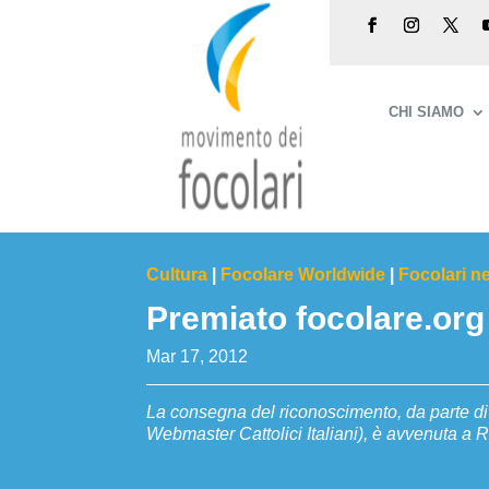
CHI SIAMO
Cultura
|
Focolare Worldwide
|
Focolari n
Premiato focolare.org
Mar 17, 2012
La consegna del riconoscimento, da parte 
Webmaster Cattolici Italiani), è avvenuta a 