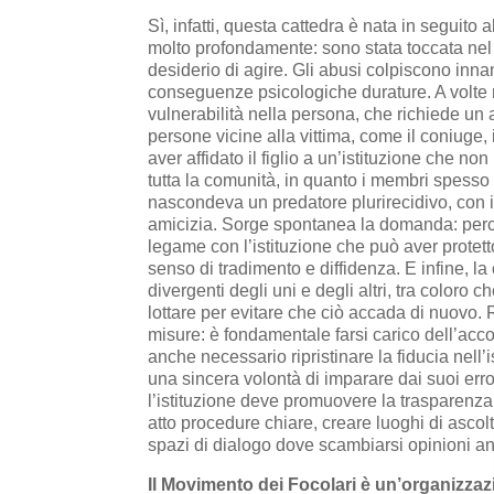
Sì, infatti, questa cattedra è nata in seguito
molto profondamente: sono stata toccata nel 
desiderio di agire. Gli abusi colpiscono innan
conseguenze psicologiche durature. A volte ri
vulnerabilità nella persona, che richiede un
persone vicine alla vittima, come il coniuge, 
aver affidato il figlio a un’istituzione che no
tutta la comunità, in quanto i membri spess
nascondeva un predatore plurirecidivo, con 
amicizia. Sorge spontanea la domanda: perch
legame con l’istituzione che può aver protett
senso di tradimento e diffidenza. E infine, l
divergenti degli uni e degli altri, tra coloro
lottare per evitare che ciò accada di nuovo. 
misure: è fondamentale farsi carico dell’acc
anche necessario ripristinare la fiducia nell
una sincera volontà di imparare dai suoi error
l’istituzione deve promuovere la trasparenz
atto procedure chiare, creare luoghi di ascolt
spazi di dialogo dove scambiarsi opinioni a
Il Movimento dei Focolari è un’organizzaz