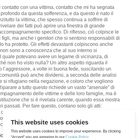
 al contatto con una vittima, contatto che mi ha segnata
profondo da questa sofferenza, e da questo è nato il
zitutto la vittima, che spesso continua a soffrire di
velare dei fatti può aprire una finestra di grande
 accompagnamento specifico. Di riflesso, ciò colpisce le
i figli, ma anche i genitori che si sentono responsabili di
n lo ha protetto. Gli effetti devastanti colpiscono anche
o non sono a conoscenza che al suo interno si
il quale potevano avere un legame di vicinanza, di
é non ho visto nulla? Un altro aspetto riguarda il
o l’aggressore, a volte in buona fede, suscitando un
a comunità può anche dividersi, a seconda delle analisi
 che si rifugiano nella negazione, e coloro che vogliono
Riparare a tutto questo richiede un vasto “arsenale” di
ompagnamento delle vittime e delle loro famiglie, ma è
’istituzione che si è rivelata carente, quando essa mostra
i passati. Per fare questo, contano solo gli atti:
a comunicando informazioni molto precise, mettere in
o, istituire procedure di riparazione e, per le comunità,
nche contrapposte.
ione mondiale, i cui appartenenti sono di diverse