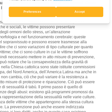
amenti giuridici e adottano stili di vita diversi. Come
o l’abuso in un ambiente caratterizzato da una
uali sui minori esistono in tutte le culture, sono
che e sociali, le vittime possono presentare
gli ormoni dello stress, un’alterazione
 morfologia e nel funzionamento cerebrale: queste
 del sopravvissuto e possono essere trasmesse alla
re che ci sono variazioni di tipo culturale per quanto
ttime; che ci sono culture in cui le vittime soffrono
ndi necessario mettere in atto misure di prevenzione,
i può notare che la consapevolezza della gravità di
nella Chiesa cattolica sono state istituite commissioni
ropa, del Nord America, dell’America Latina ma anche in
a non cambia, ciò che può variare è la resistenza a
 atto misure di protezione e riparazione. Ciò può essere
e di sessualità è tabù. Il primo passo è quello di
enze degli abusi: esistono già programmi promossi da
 rappresentazione della sessualità nelle varie culture.
nza delle vittime che appartengono alla stessa cultura
re. La prevenzione può anche essere indirizzata
one ai loro diritti: anche in questo caso esistono