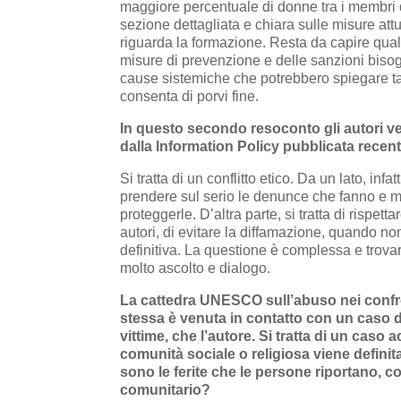
maggiore percentuale di donne tra i membri
sezione dettagliata e chiara sulle misure att
riguarda la formazione. Resta da capire quali
misure di prevenzione e delle sanzioni bisog
cause sistemiche che potrebbero spiegare tali 
consenta di porvi fine.
In questo secondo resoconto gli autori vengo
dalla Information Policy pubblicata recen
Si tratta di un conflitto etico. Da un lato, infa
prendere sul serio le denunce che fanno e m
proteggerle. D’altra parte, si tratta di rispet
autori, di evitare la diffamazione, quando 
definitiva. La questione è complessa e trov
molto ascolto e dialogo.
La cattedra UNESCO sull’abuso nei confron
stessa è venuta in contatto con un caso d
vittime, che l’autore. Si tratta di un caso
comunità sociale o religiosa viene defini
sono le ferite che le persone riportano, co
comunitario?