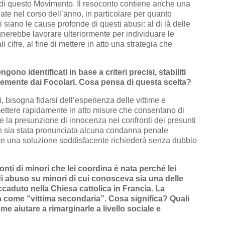
 di questo Movimento. Il resoconto contiene anche una
uate nel corso dell’anno, in particolare per quanto
 siano le cause profonde di questi abusi: al di là delle
nerebbe lavorare ulteriormente per individuare le
cifre, al fine di mettere in atto una strategia che
no identificati in base a criteri precisi, stabiliti
temente dai Focolari. Cosa pensa di questa scelta?
tti, bisogna fidarsi dell’esperienza delle vittime e
ettere rapidamente in atto misure che consentano di
tare la presunzione di innocenza nei confronti dei presunti
non sia stata pronunciata alcuna condanna penale
are una soluzione soddisfacente richiederà senza dubbio
ti di minori che lei coordina è nata perché lei
i abuso su minori di cui conosceva sia una delle
 accaduto nella Chiesa cattolica in Francia. La
ta come “vittima secondaria”. Cosa significa? Quali
me aiutare a rimarginarle a livello sociale e