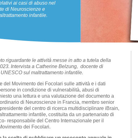
elativi ai casi di abuso nel
nte di Neuroscienze e
trattamento infantile.
o riguardante le attività messe in atto a tutela della
l 2023. Intervista a Catherine Belzung, docente di
a UNESCO sul maltrattamento infantile.
del Movimento dei Focolari sulle attività e i dati
persone in condizione di vulnerabilità, abusi di
 chiesto una lettura e una valutazione del documento a
 ordinario di Neuroscienze in Francia, membro senior
 presidente del centro di ricerca multidisciplinare iBrain,
rattamento infantile, costituita da un partenariato di
 co- responsabile del Centro Internazionale per il
Movimento dei Focolari.
o la scelta di pubblicare un resoconto annuale in