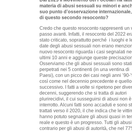
materia di abusi sessuali su minori e anche
suo punto d’osservazione internazionale,
di questo secondo resoconto?
Credo che questo resoconto rappresenti un 
passo avanti. Infatti, il resoconto del 2022 er
stato criticato, soprattutto perché i luoghi e l
date degli abusi sessuali non erano menziona
nuovo resoconto riguarda i casi segnalati ne
ultimi 10 anni e aggiunge queste precisazion
Osserviamo che gli abusi sessuali sono stat
perpetrati nei 5 continenti (in una ventina di
Paesi), con un picco dei casi negli anni ’90-’
così come nel decennio precedente e quello
successivo. I fatti a volte si ripetono per dive
decenni, suggerendo che si tratta di autori
plurirecidivi, il cui susseguirsi di abusi non è
interrotto. Alcuni fatti sono accaduti e sono st
trattati verso il 2020, il che indica che le vitt
hanno potuto segnalare gli abusi quasi in t
reale e questo è un progresso. Tutti gli abusi 
contrario per gli abusi di autorità, che nel 