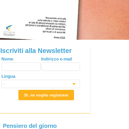
Iscriviti alla Newsletter
Leave
Nome
Indirizzo e-mail
this
field
Lingua
blank
Si, mi voglio registrare
Pensiero del giorno