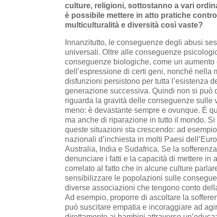
culture, religioni, sottostanno a vari ordin
è possibile mettere in atto pratiche contr
multiculturalità e diversità così vaste?
Innanzitutto, le conseguenze degli abusi sess
universali. Oltre alle conseguenze psicologi
conseguenze biologiche, come un aumento de
dell’espressione di certi geni, nonché nella
disfunzioni persistono per tutta l’esistenza
generazione successiva. Quindi non si può di
riguarda la gravità delle conseguenze sulle vi
meno: è devastante sempre e ovunque. È qui
ma anche di riparazione in tutto il mondo. S
queste situazioni sta crescendo: ad esempio 
nazionali d’inchiesta in molti Paesi dell’Eu
Australia, India e Sudafrica. Se la sofferenz
denunciare i fatti e la capacità di mettere in
correlato al fatto che in alcune culture parlar
sensibilizzare le popolazioni sulle consegu
diverse associazioni che tengono conto della
Ad esempio, proporre di ascoltare la soffere
può suscitare empatia e incoraggiare ad agi
direttamente ai bambini attraverso un’educazi