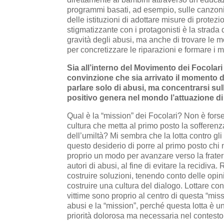
programmi basati, ad esempio, sulle canzoni. 
delle istituzioni di adottare misure di protez
stigmatizzante con i protagonisti è la strad
gravità degli abusi, ma anche di trovare le mo
per concretizzare le riparazioni e formare i 
Sia all’interno del Movimento dei Focolari 
convinzione che sia arrivato il momento d
parlare solo di abusi, ma concentrarsi s
positivo genera nel mondo l’attuazione di
Qual è la “mission” dei Focolari? Non è forse
cultura che metta al primo posto la sofferenza
dell’umiltà? Mi sembra che la lotta contro gli
questo desiderio di porre al primo posto chi ne
proprio un modo per avanzare verso la frate
autori di abusi, al fine di evitare la recidiva.
costruire soluzioni, tenendo conto delle opin
costruire una cultura del dialogo. Lottare c
vittime sono proprio al centro di questa “missi
abusi e la “mission”, perché questa lotta è un
priorità dolorosa ma necessaria nel contesto