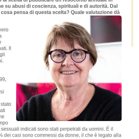
 su abusi di coscienza, spirituali e di autorità. Dal
 cosa pensa di questa scelta? Quale valutazione dà
vero
a
e
ti. Il
gli
i.
i
99,
rsi
 stato
ati
ime
empo
sessuali indicati sono stati perpetrati da uomini. È il
77% dei casi sono commessi da donne, il che è legato alla