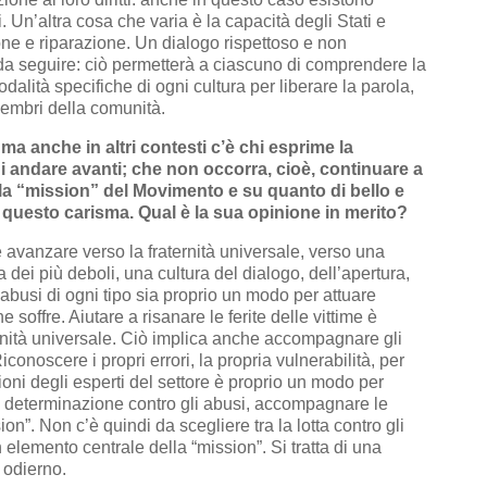
Un’altra cosa che varia è la capacità degli Stati e
ione e riparazione. Un dialogo rispettoso e non
a da seguire: ciò permetterà a ciascuno di comprendere la
dalità specifiche di ogni cultura per liberare la parola,
membri della comunità.
ma anche in altri contesti c’è chi esprime la
i andare avanti; che non occorra, cioè, continuare a
ulla “mission” del Movimento e
su quanto di bello e
 questo carisma. Qual è la sua opinione in merito?
 avanzare verso la fraternità universale, verso una
 dei più deboli, una cultura del dialogo, dell’apertura,
 abusi di ogni tipo sia proprio un modo per attuare
 soffre. Aiutare a risanare le ferite delle vittime è
rnità universale. Ciò implica anche accompagnare gli
 Riconoscere i propri errori, la propria vulnerabilità, per
ioni degli esperti del settore è proprio un modo per
on determinazione contro gli abusi, accompagnare le
on”. Non c’è quindi da scegliere tra la lotta contro gli
 elemento centrale della “mission”. Si tratta di una
 odierno.