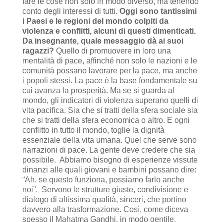
fare le cose non solo in modo diverso, ma tenendo
conto degli interessi di tutti.
Oggi sono tantissimi
i Paesi e le regioni del mondo colpiti da
violenza e conflitti, alcuni di questi dimenticati.
Da insegnante, quale messaggio dà ai suoi
ragazzi?
Quello di promuovere in loro una
mentalità di pace, affinché non solo le nazioni e le
comunità possano lavorare per la pace, ma anche
i popoli stessi. La pace è la base fondamentale su
cui avanza la prosperità. Ma se si guarda al
mondo, gli indicatori di violenza superano quelli di
vita pacifica. Sia che si tratti della sfera sociale sia
che si tratti della sfera economica o altro. E ogni
conflitto in tutto il mondo, toglie la dignità
essenziale della vita umana. Quel che serve sono
narrazioni di pace. La gente deve credere che sia
possibile. Abbiamo bisogno di esperienze vissute
dinanzi alle quali giovani e bambini possano dire:
“Ah, se questo funziona, possiamo farlo anche
noi”. Servono le strutture giuste, condivisione e
dialogo di altissima qualità, sinceri, che portino
davvero alla trasformazione. Così, come diceva
spesso il Mahatma Gandhi, in modo gentile,