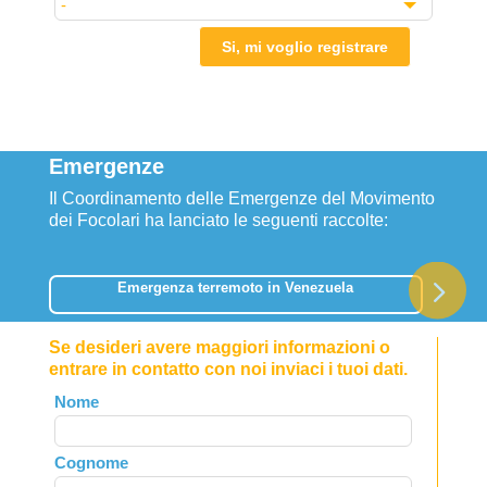
Si, mi voglio registrare
Emergenze
Il Coordinamento delle Emergenze del Movimento
dei Focolari ha lanciato le seguenti raccolte:
Emergenza terremoto in Venezuela
Se desideri avere maggiori informazioni o
entrare in contatto con noi inviaci i tuoi dati.
Leave
Nome
this
field
Cognome
blank