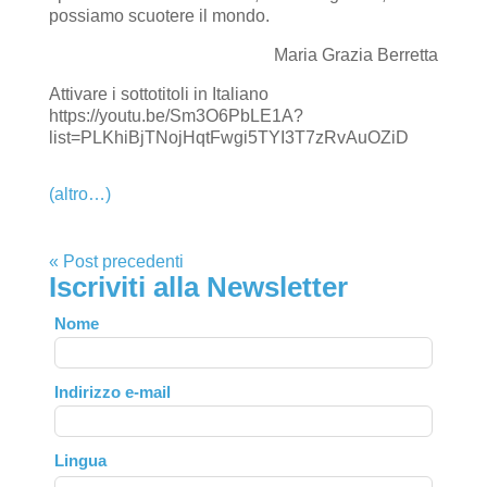
possiamo scuotere il mondo.
Maria Grazia Berretta
Attivare i sottotitoli in Italiano
https://youtu.be/Sm3O6PbLE1A?
list=PLKhiBjTNojHqtFwgi5TYI3T7zRvAuOZiD
(altro…)
« Post precedenti
Iscriviti alla Newsletter
Leave
Nome
this
field
Indirizzo e-mail
blank
Lingua