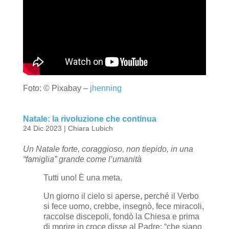
Foto: © Pixabay –
jhenning
Natale: la rivoluzione che continua
24 Dic 2023
|
Chiara Lubich
Un Natale forte, coraggioso, non tiepido, in una
“famiglia” grande come l’umanità
Tutti uno! È una meta.
Un giorno il cielo si aperse, perché il Verbo
si fece uomo, crebbe, insegnò, fece miracoli,
raccolse discepoli, fondò la Chiesa e prima
di morire in croce disse al Padre: “che siano