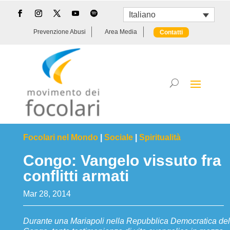
Italiano
Prevenzione Abusi
Area Media
Contatti
Focolari nel Mondo
|
Sociale
|
Spiritualità
Congo: Vangelo vissuto fra
conflitti armati
Mar 28, 2014
Durante una Mariapoli nella Repubblica Democratica del