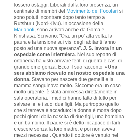
fossero ostaggi. Liberati dalla loro presenza, un
centinaio di membri del
Movimento dei Focolari
si
sono potuti incontrare dopo tanto tempo a
Rutshuru (Nord-Kivu). In occasione della
Mariapoli
, sono arrivati anche da Goma e
Kinshasa. Scrivono: “Ora, un po’ alla volta, la
paura e la tensione sui visi degli abitanti fanno
posto ad una nuova speranza”.
J. S. lavora in un
ospedale come infermiera
. Nel suo reparto di
ortopedia ha visto arrivare feriti di guerra e casi di
grande emergenza. Ecco il suo racconto: «
Una
sera abbiamo ricevuto nel nostro ospedale una
donna.
Stavano per nascere due gemelli e la
mamma sanguinava molto. Siccome era un caso
molto urgente, è stata ammessa direttamente in
sala operatoria. I medici hanno fatto di tutto per
salvare lei e i suoi due figli. Ma purtroppo quello
che si temeva è accaduto: la donna è morta dopo
pochi giorni dalla nascita di due figli, una bambina
e un bambino. Il padre si è detto incapace di farli
crescere senza la loro madre, e poi non aveva i
mezzi necessari. Quando il dottore è venuto nel