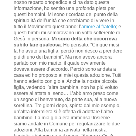
nostro reparto ortopedico e ci ha dato questa
informazione, ho sentito una profonda pietà per
questi bambini. Mi sono ricordata del punto della
spiritualità dell’unità che cerchiamo di vivere in
tutto il Movimento quest’anno: l’
amore al fratello
; e
questi bimbi mi sembravano un volto sofferente di
Gesù in persona.
Mi sono detta che occorreva
subito fare qualcosa.
Ho pensato: “Cinque mesi
fa ho avuto una figlia, perciò non riesco a prendere
più di uno dei bambini”. Ma non avevo ancora
parlato con mio marito, il quale ovviamente
doveva essere d’accordo. Perciò sono andata a
casa ed ho proposto ai miei questa adozione. Tutti
hanno aderito con gioia! Anche la nostra piccola
figlia, vedendo l’altra bambina, non ha più voluto
essere allattata al seno… L’abbiamo preso come
un segno di benvenuto, da parte sua, alla nuova
sorellina. Tre giorni dopo, spinta dal mio esempio,
un’altra infermiera si è offerta di adottare l’altro
bambino. La mia gioia era immensa! Insieme
siamo andate in Comune per regolarizzare le due
adozioni. Alla bambina arrivata nella nostra
famiglia abbiamo dato il nome: “Speranza”».
A