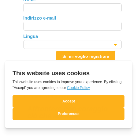
this
field
Indirizzo e-mail
blank
Lingua
Si, mi voglio registrare
Pensiero del giorno
Affrontare con coraggio
ciò che accade