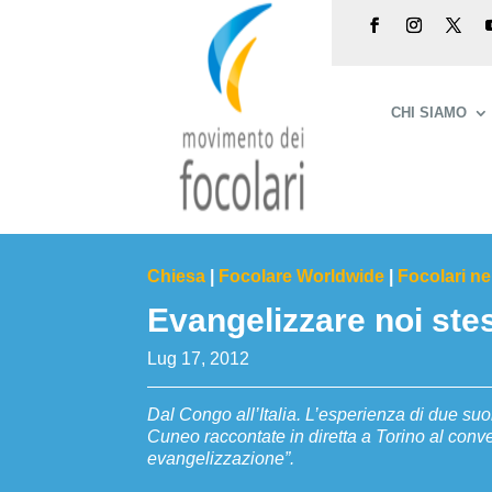
CHI SIAMO
Chiesa
|
Focolare Worldwide
|
Focolari n
Evangelizzare noi stess
Lug 17, 2012
Dal Congo all’Italia. L’esperienza di due su
Cuneo raccontate in diretta a Torino al con
evangelizzazione”.