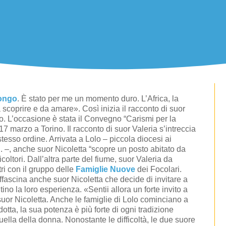
ongo
. È stato per me un momento duro. L’Africa, la
scoprire e da amare». Così inizia il racconto di suor
o. L’occasione è stata il Convegno “Carismi per la
 marzo a Torino. Il racconto di suor Valeria s’intreccia
stesso ordine. Arrivata a Lolo – piccola diocesi ai
. –, anche suor Nicoletta “scopre un posto abitato da
coltori. Dall’altra parte del fiume, suor Valeria da
ri con il gruppo delle
Famiglie Nuove
dei Focolari.
affascina anche suor Nicoletta che decide di invitare a
ino la loro esperienza. «Sentii allora un forte invito a
suor Nicoletta. Anche le famiglie di Lolo cominciano a
dotta, la sua potenza è più forte di ogni tradizione
quella della donna.
Nonostante le difficoltà, le due suore