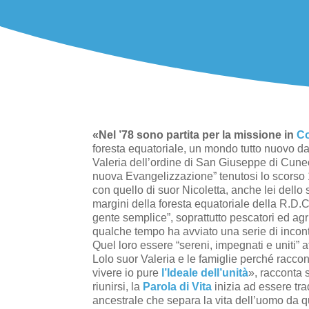
«Nel ’78 sono partita per la missione in
C
foresta equatoriale, un mondo tutto nuovo da 
Valeria dell’ordine di San Giuseppe di Cune
nuova Evangelizzazione” tenutosi lo scorso 17
con quello di suor Nicoletta, anche lei dello 
margini della foresta equatoriale della R.D.C
gente semplice”, soprattutto pescatori ed agri
qualche tempo ha avviato una serie di incont
Quel loro essere “sereni, impegnati e uniti” 
Lolo suor Valeria e le famiglie perché raccont
vivere io pure
l’Ideale dell’unità
», racconta 
riunirsi, la
Parola di Vita
inizia ad essere tra
ancestrale che separa la vita dell’uomo da 