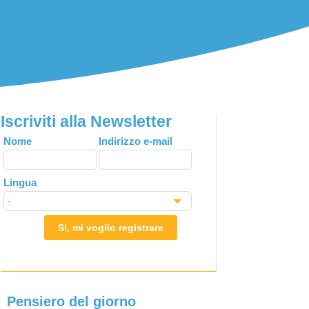
Iscriviti alla Newsletter
Leave
Nome
Indirizzo e-mail
this
field
Lingua
blank
Si, mi voglio registrare
Pensiero del giorno