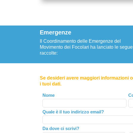
Emergenze
Il Coordinamento delle Emergenze del
Movimento dei Focolari ha lanciato le segue
raccolte:
Se desideri avere maggiori informazioni o 
i tuoi dati.
Leave
Nome
C
this
field
Quale è il tuo indirizzo email?
blank
Da dove ci scrivi?