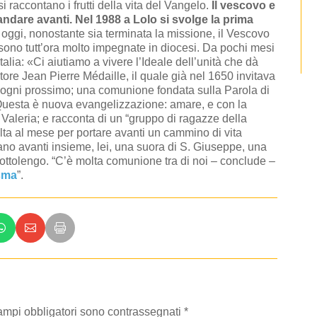
 raccontano i frutti della vita del Vangelo.
Il vescovo e
andare avanti.
Nel 1988 a Lolo si svolge la prima
oggi, nonostante sia terminata la missione, il Vescovo
 sono tutt’ora molto impegnate in diocesi. Da pochi mesi
alia: «Ci aiutiamo a vivere l’Ideale dell’unità che dà
re Jean Pierre Médaille, il quale già nel 1650 invitava
n ogni prossimo; una comunione fondata sulla Parola di
 “Questa è nuova evangelizzazione: amare, e con la
r Valeria; e racconta di un “gruppo di ragazze della
lta al mese per portare avanti un cammino di vita
tano avanti insieme, lei, una suora di S. Giuseppe, una
Cottolengo. “C’è molta comunione tra di noi – conclude –
sma
”.
campi obbligatori sono contrassegnati
*