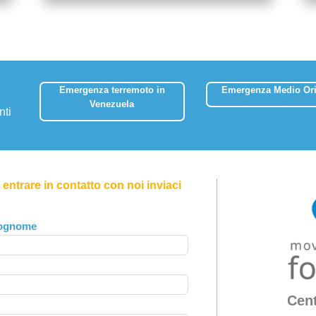
Emergenza terremoto in
Emergenza Medio Ori
Venezuela
nti
entrare in contatto con noi inviaci
ognome
Cent