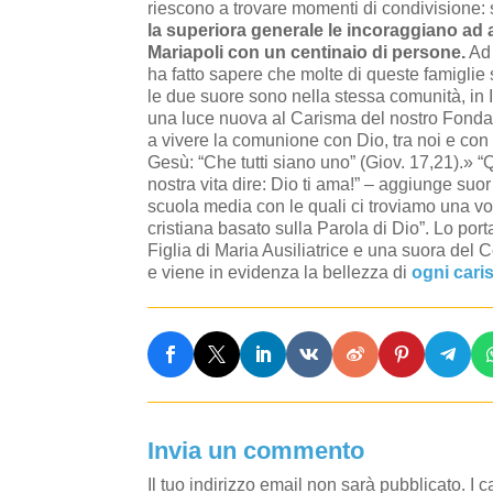
riescono a trovare momenti di condivisione: si
la superiora generale le incoraggiano ad 
Mariapoli con un centinaio di persone.
Ad 
ha fatto sapere che molte di queste famiglie
le due suore sono nella stessa comunità, in It
una luce nuova al Carisma del nostro Fondato
a vivere la comunione con Dio, tra noi e co
Gesù: “Che tutti siano uno” (Giov. 17,21).»
nostra vita dire: Dio ti ama!” – aggiunge suo
scuola media con le quali ci troviamo una vo
cristiana basato sulla Parola di Dio”. Lo por
Figlia di Maria Ausiliatrice e una suora del 
e viene in evidenza la bellezza di
ogni cari
Invia un commento
Il tuo indirizzo email non sarà pubblicato.
I 