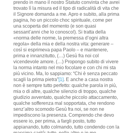
prendo in mano il nostro Statuto convinta che avrei
trovato lì la misura ed il tipo di radicalità di vita che
il Signore domanda a me. Apro e subito, alla prima
pagina, ho un piccolo choc spirituale, come per
una scoperta del momento (e son quasi
sessant’anni che lo conosco!). Si tratta della
«norma delle norme, la premessa d’ogni altra
regola» della mia e della nostra vita: generare –
così si esprimeva papa Paolo – e mantenere,
prima e innanzitutto, (…) Gesù fra noi col
vicendevole amore. (…) Propongo subito di vivere
la norma intanto nel mio focolare e con chi mi sta
più vicino. Ma, lo sappiamo: “Chi è senza peccato
scagli la prima pietra”
[1]
. E anche a casa nostra
non è sempre tutto perfetto: qualche parola in più,
mia o di altre, qualche silenzio di troppo, qualche
giudizio avventato, qualche piccolo attaccamento,
qualche sofferenza mal sopportata, che rendono
senz’altro scomodo Gesù fra noi, se non ne
impediscono la presenza. Comprendo che devo
essere io, per prima, a fargli posto, tutto
appianando, tutto colmando, tutto condendo con la
massima carità; tutto, nelle altre e in me,