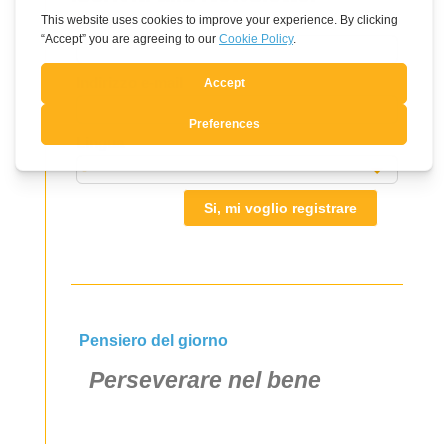
Leave
Nome
this
field
Indirizzo e-mail
blank
Lingua
Si, mi voglio registrare
Pensiero del giorno
Perseverare nel bene