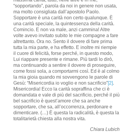
“sopportando”, parola da noi in genere non usata,
ma molto consigliata dall’apostolo Paolo.
Sopportare è una carità non certo qualunque. È
una carità speciale, la quintessenza della carità.
Comincio. E non va male, anzi cammina! Altre
volte avevo invitato subito le mie compagne a fare
altrettanto. Ora no. Sento il dovere di fare prima
tutta la mia parte, e ha effetto. E inoltre mi riempie
il cuore di felicità, forse perché, in questo modo,
Lui riappare presente e rimane. Più tardi lo dirò,
ma continuando a sentire il dovere di proseguire,
come fossi sola, a comportarmi così. Ed è al colmo
la mia gioia quando mi sovvengono le parole di
Gesù: “Misericordia io voglio e non sacrificio”
[2]
.
Misericordia! Ecco la carità sopraffina che ci è
domandata e vale di più del sacrificio, perché il più
bel sacrificio è quest’amore che sa anche
sopportare, che sa, all’occorrenza, perdonare e
dimenticare. (…) È questa la radicalità, è questa la
totalitarietà chiesta alla nostra vita.
Chiara Lubich