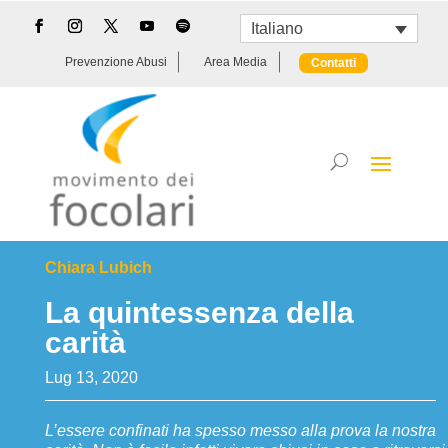
Italiano
Prevenzione Abusi
Area Media
Contatti
Chiara Lubich
La quintessenza della
carità
Lug 13, 2020
L’essere confinati ha spesso messo alla prova la nostra