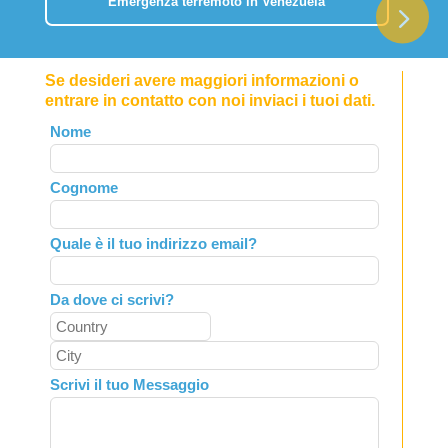
Emergenza terremoto in Venezuela
Se desideri avere maggiori informazioni o
entrare in contatto con noi inviaci i tuoi dati.
Leave
Nome
this
field
Cognome
blank
Quale è il tuo indirizzo email?
Da dove ci scrivi?
Scrivi il tuo Messaggio