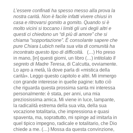
L’essere confinati ha spesso messo alla prova la
nostra carità. Non è facile infatti vivere chiusi in
casa e ritrovarsi gomito a gomito. Quando si è
molto vicini si toccano i limiti gli uni degli altri e
questi ci chiedono un “di più di amore” che si
chiama “sopportazione”. È consolante sapere che
pure Chiara Lubich nella sua vita di comunità ha
incontrato questo tipo di difficoltà.
(…) Ho preso
in mano, [in] questi giorni, un libro (…) intitolato
Il
segreto di Madre Teresa
, di Calcutta, ovviamente.
Lo apro a metà, là dove parla di «mistica della
carità». Leggo questo capitolo e altri. Mi immergo
con grande interesse in quelle pagine: tutto ciò
che riguarda questa prossima santa mi interessa
personalmente: è stata, per anni, una mia
preziosissima amica. Mi viene in luce, lampante,
la radicalità estrema della sua vita, della sua
vocazione totalitaria, che impressiona e quasi
spaventa, ma, soprattutto, mi spinge ad imitarla in
quel tipico impegno, radicale e totalitario, che Dio
chiede a me. (…) Mossa da questa convinzione,