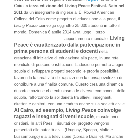
Cairo l
a terza edizione del Living Peace Festival.
Nato nel
2011
da un insegnante di inglese al El Rowad American
College del Cairo come progetto di educazione alla pace, il
Living Peace
coinvolge oggi oltre 25.000 studenti in tutto il
mondo. Domenica 6 aprile 2014 avrà luogo il terzo
Living
appuntamento mondiale.
Peace è caratterizzato dalla partecipazione in
prima persona di studenti e docenti
nella
creazione di iniziative di educazione alla pace, in una rete
mondiale di persone e istituzioni. L’adesione permette a ogni
scuola di sviluppare progetti secondo le proprie possibilità,
favorendo la creatività dei ragazzi con la consapevolezza di
contribuire a una finalità comune. Questo crea una dinamica
di partecipazione che entusiasma le diverse componenti della
scuola, rafforzando la solidarietà tra allievi, insegnanti,
direttori e genitori, con una ricaduta anche sulla società civile.
Al Cairo, ad esempio,
Living Peace
coinvolge
ragazzi e insegnati di venti scuole
, musulmani e
cristiani. In altri Paesi i risultati del progetto vengono
presentati alle autorità civili (Uruguay, Spagna, Malta e
Lussemburgo) e alla televisione (Corea e Brasile). Ma anche