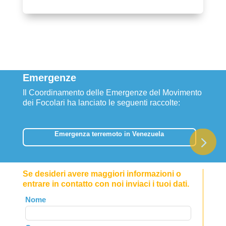
Emergenze
Il Coordinamento delle Emergenze del Movimento
dei Focolari ha lanciato le seguenti raccolte:
Emergenza terremoto in Venezuela
Se desideri avere maggiori informazioni o
entrare in contatto con noi inviaci i tuoi dati.
Leave
Nome
this
field