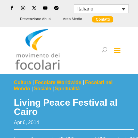
Italiano
Prevenzione Abusi
Area Media
Contatti
Cultura
|
Focolare Worldwide
|
Focolari nel
Mondo
|
Sociale
|
Spiritualità
Living Peace Festival al
Cairo
Apr 6, 2014