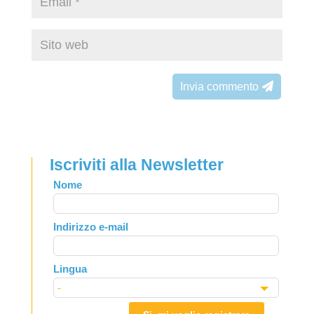
Invia commento
Iscriviti alla Newsletter
Leave
Nome
this
field
Indirizzo e-mail
blank
Lingua