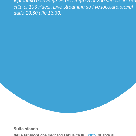
Il progetto coinvolge 25.000 ragazzi di 200 scuole, in 136
città di 103 Paesi. Live streaming su live.focolare.org/ipf
dalle 10.30 alle 13.30.
Sullo sfondo
delle tensioni
che segnano l’attualità in
Egitto
, si apre al