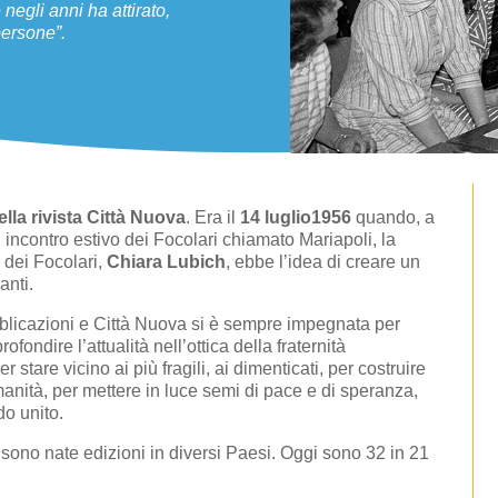
negli anni ha attirato,
 persone”.
ella rivista Città Nuova
. Era il
14 luglio1956
quando, a
n incontro estivo dei Focolari chiamato Mariapoli, la
dei Focolari,
Chiara Lubich
, ebbe l’idea di creare un
anti.
bblicazioni e Città Nuova si è sempre impegnata per
ofondire l’attualità nell’ottica della fraternità
stare vicino ai più fragili, ai dimenticati, per costruire
umanità, per mettere in luce semi di pace e di speranza,
o unito.
sono nate edizioni in diversi Paesi. Oggi sono 32 in 21