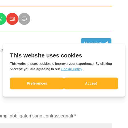
Rispondi
portantissimo di Città Nuova
Rispondi
campi obbligatori sono contrassegnati
*