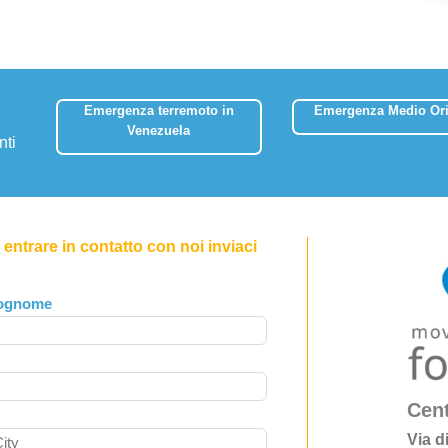
Emergenza terremoto in
Emergenza Medio Ori
Venezuela
nti
entrare in contatto con noi inviaci
ognome
Cent
Via d