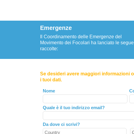
Emergenze
Il Coordinamento delle Emergenze del
Movimento dei Focolari ha lanciato le segue
raccolte:
Se desideri avere maggiori informazioni o 
i tuoi dati.
Leave
Nome
C
this
field
Quale è il tuo indirizzo email?
blank
Da dove ci scrivi?