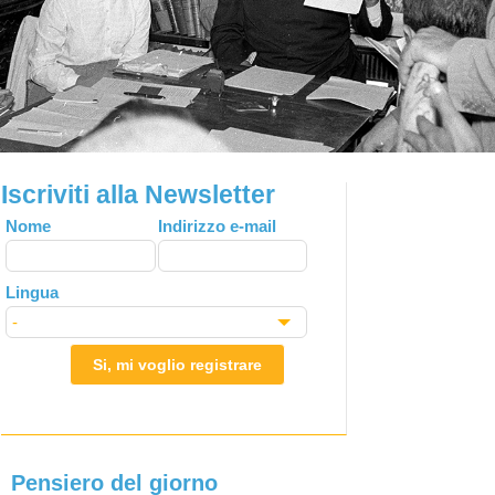
Iscriviti alla Newsletter
Leave
Nome
Indirizzo e-mail
this
field
Lingua
blank
Si, mi voglio registrare
Pensiero del giorno