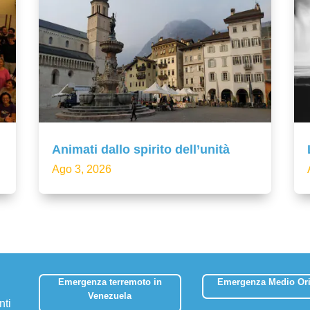
Animati dallo spirito dell’unità
Ago 3, 2026
Emergenza terremoto in
Emergenza Medio Ori
Venezuela
nti