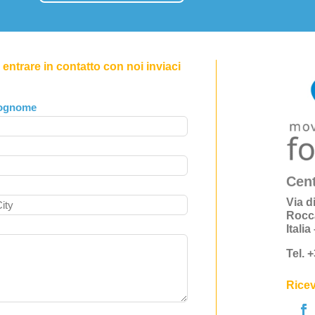
entrare in contatto con noi inviaci
ognome
Cent
Via d
Rocc
Itali
Tel. 
Ricev