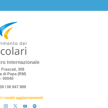
ro Internazionale
i Frascati, 306
a di Papa (RM)
a – 00040
+39 / 06 947 989
i i nostri aggiornamenti: