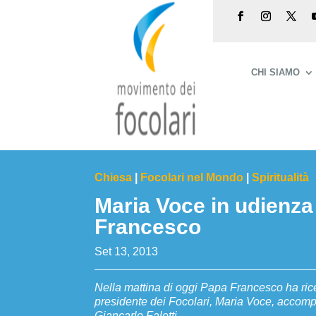
CHI SIAMO
Chiesa
|
Focolari nel Mondo
|
Spiritualità
Maria Voce in udienza
Francesco
Set 13, 2013
Nella mattina di oggi Papa Francesco ha rice
presidente dei Focolari, Maria Voce, accom
Giancarlo Faletti.