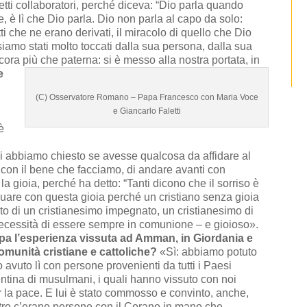
etti collaboratori, perché diceva: “Dio parla quando
 è lì che Dio parla. Dio non parla al capo da solo:
i che ne erano derivati, il miracolo di quello che Dio
 siamo stati molto toccati dalla sua persona, dalla sua
cora più che paterna: si è messo alla nostra portata, in
e
(C) Osservatore Romano – Papa Francesco con Maria Voce
e Giancarlo Faletti
è
Noi abbiamo chiesto se avesse qualcosa da affidare al
i con il bene che facciamo, di andare avanti con
a gioia, perché ha detto: “Tanti dicono che il sorriso è
inuare con questa gioia perché un cristiano senza gioia
ato di un cristianesimo impegnato, un cristianesimo di
necessità di essere sempre in comunione – e gioioso».
pa l’esperienza vissuta ad Amman, in Giordania e
 comunità cristiane e cattoliche?
«Sì: abbiamo potuto
avuto lì con persone provenienti da tutti i Paesi
entina di musulmani, i quali hanno vissuto con noi
 la pace. E lui è stato commosso e convinto, anche,
tro c’erano persone con il Corano in mano che