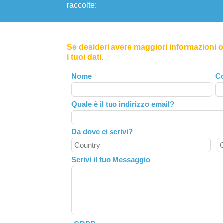
raccolte:
Se desideri avere maggiori informazioni o 
i tuoi dati.
Leave
Nome
C
this
field
Quale è il tuo indirizzo email?
blank
Da dove ci scrivi?
Scrivi il tuo Messaggio