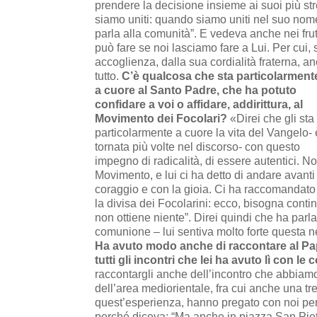
prendere la decisione insieme ai suoi più str
siamo uniti: quando siamo uniti nel suo nome,
parla alla comunità”. E vedeva anche nei frutt
può fare se noi lasciamo fare a Lui. Per cui,
accoglienza, dalla sua cordialità fraterna, an
tutto.
C’è qualcosa che sta particolarment
a cuore al Santo Padre, che ha potuto
confidare a voi o affidare, addirittura, al
Movimento dei Focolari?
«Direi che gli sta
particolarmente a cuore la vita del Vangelo- 
tornata più volte nel discorso- con questo
impegno di radicalità, di essere autentici. 
Movimento, e lui ci ha detto di andare avant
coraggio e con la gioia. Ci ha raccomandato l
la divisa dei Focolarini: ecco, bisogna cont
non ottiene niente”. Direi quindi che ha parl
comunione – lui sentiva molto forte questa 
Ha avuto modo anche di raccontare al Pa
tutti gli incontri che lei ha avuto lì con le
raccontargli anche dell’incontro che abbiamo 
dell’area mediorientale, fra cui anche una tr
quest’esperienza, hanno pregato con noi per
perché diceva: “Ma anche in piazza San Pie