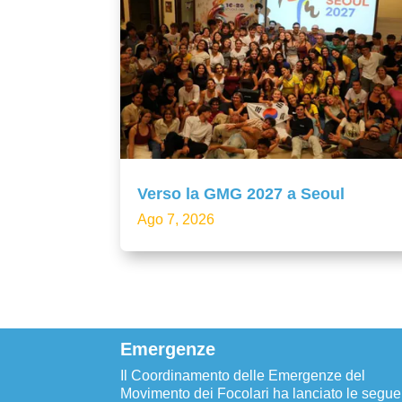
Verso la GMG 2027 a Seoul
Ago 7, 2026
Emergenze
Il Coordinamento delle Emergenze del
Movimento dei Focolari ha lanciato le segue