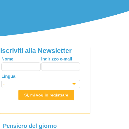
Iscriviti alla Newsletter
Leave
Nome
Indirizzo e-mail
this
field
Lingua
blank
Si, mi voglio registrare
Pensiero del giorno