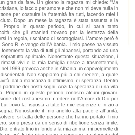
un gran da fare. Un giorno la ragazza mi chiede: “Ma
ristiana, lo faccio per amore e che non mi deve nulla in
tone per costruire la fraternità fra tutti, facendo miei i
sciuto. Dopo un mese la ragazza è stata assunta e la
. Proprio in questo periodo, in cui si parla tanto
icoltà che gli stranieri trovano per la lentezza della
rsi in regola, rischiano di scoraggiarsi. L’amore però è
lia Sono R. e vengo dall’Albania. Il mio paese ha vissuto
ortemente la vita di tutti gli albanesi, portando ad una
oprattutto spirituale. Nonostante questa situazione, i
rimasti vivi e la mia famiglia riesce a trasmettermeli,
ro nel 1989 provoca anche in Albania un capovolgimento
 disorientati. Non sappiamo più a chi credere, a quale
sività, dalla mancanza di ottimismo, di speranza. Dentro
l padrone dei nostri sogni. Anzi la speranza di una vita
a. Proprio in questo periodo conosco alcuni giovani.
ione del cristianesimo: credere nell’Amore di Dio per
Lui trovo la risposta a tutte le mie esigenze e inizio a
segna. Nonostante il mio anelito alla pace e all’unità,
olvere: si tratta delle persone che hanno portato il mio
iero, sono presa da un senso di ribellione senza limite.
, entrato fino in fondo alla mia anima, mi permette di
le un po’. Inizio pian piano a superare la categoria del