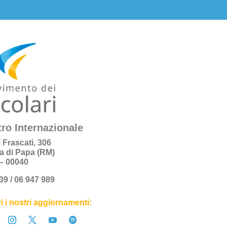
ro Internazionale
i Frascati, 306
a di Papa (RM)
a – 00040
+39 / 06 947 989
i i nostri aggiornamenti: