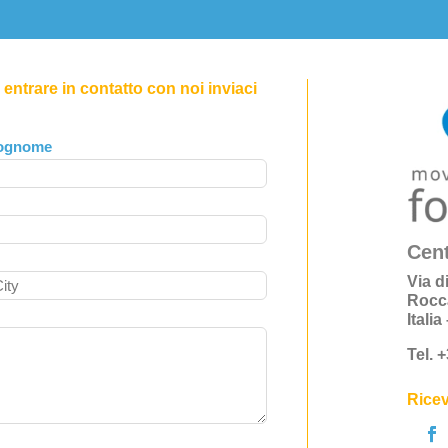
entrare in contatto con noi inviaci
ognome
Cent
Via d
Rocc
Itali
Tel. 
Ricev