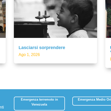
Lasciarsi sorprendere
Ago 1, 2026
Emergenza terremoto in
Emergenza Medio Ori
Venezuela
nti