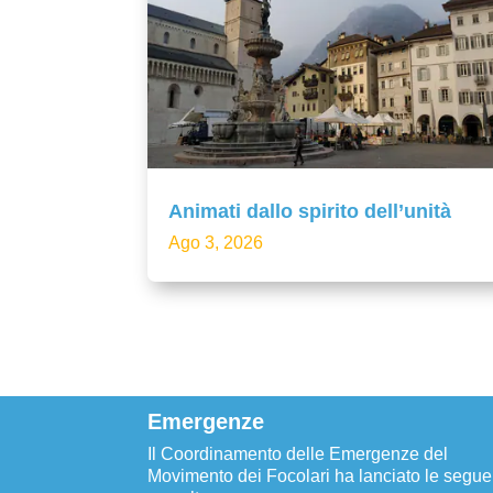
Animati dallo spirito dell’unità
Ago 3, 2026
Emergenze
Il Coordinamento delle Emergenze del
Movimento dei Focolari ha lanciato le segue