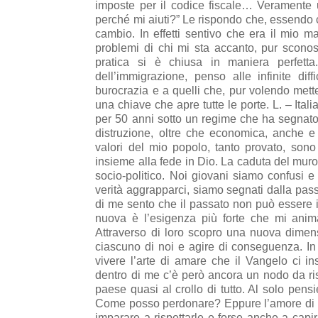
imposte per il codice fiscale… Veramente 
perché mi aiuti?” Le rispondo che, essendo c
cambio. In effetti sentivo che era il mio mat
problemi di chi mi sta accanto, pur scono
pratica si è chiusa in maniera perfetta
dell’immigrazione, penso alle infinite diff
burocrazia e a quelli che, pur volendo mette
una chiave che apre tutte le porte. L. – Ita
per 50 anni sotto un regime che ha segnato f
distruzione, oltre che economica, anche e s
valori del mio popolo, tanto provato, sono 
insieme alla fede in Dio. La caduta del mu
socio-politico. Noi giovani siamo confusi e
verità aggrapparci, siamo segnati dalla pas
di me sento che il passato non può essere i
nuova è l’esigenza più forte che mi anim
Attraverso di loro scopro una nuova dimens
ciascuno di noi e agire di conseguenza. In 
vivere l’arte di amare che il Vangelo ci in
dentro di me c’è però ancora un nodo da ris
paese quasi al crollo di tutto. Al solo pens
Come posso perdonare? Eppure l’amore di Dio
imparare a rispettarle e forse anche a capir