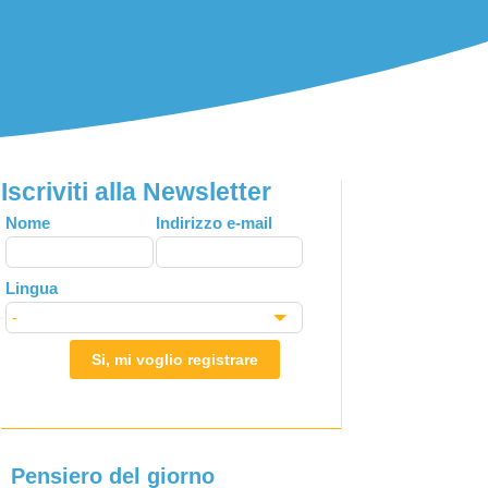
Iscriviti alla Newsletter
Leave
Nome
Indirizzo e-mail
this
field
Lingua
blank
Si, mi voglio registrare
Pensiero del giorno