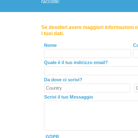
raccolte:
Se desideri avere maggiori informazioni o 
i tuoi dati.
Leave
Nome
C
this
field
Quale è il tuo indirizzo email?
blank
Da dove ci scrivi?
Scrivi il tuo Messaggio
GDPR