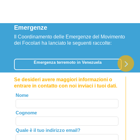
Emergenze
Il Coordinamento delle Emergenze del Movimento
dei Focolari ha lanciato le seguenti raccolte:
Emergenza terremoto in Venezuela
Se desideri avere maggiori informazioni o
entrare in contatto con noi inviaci i tuoi dati.
Leave
Nome
this
field
Cognome
blank
Quale è il tuo indirizzo email?