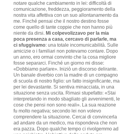
notare qualche cambiamento in lei: difficoltà di
comunicazione, freddezza, peggioramento della
nostra vita affettiva con un suo allontanamento da
me. Finché pensai che il nostro destino fosse
come quello di tante coppie che non hanno più
niente da dirsi.
Mi colpevolizzavo per la mia
poca presenza a casa, cercavo di parlarle, ma
ci sfuggivamo
: una totale incomunicabilità. Sulle
amicizie o i familiari non potevamo contare. Dopo
un anno, ero ormai convinto che la cosa migliore
fosse separarci. Finché un giorno mi disse:
«Dobbiamo parlare». Iniziò un discorso delirante.
Un banale diverbio con la madre di un compagno
di scuola di nostro figlio: un fatto insignificante, ma
per lei devastante. Si sentiva minacciata, in una
situazione senza uscita. Rimasi stupefatto: «Stai
interpretando in modo sbagliato gli avvenimenti, le
cose che pensi non sono reali». La sua reazione
fu molto negativa; secondo lei non volevo
comprendere la situazione. Cercai di convincerla
ad andare da un medico, ma rispondeva che non
era pazza. Dopo qualche tempo ci rivolgemmo ad