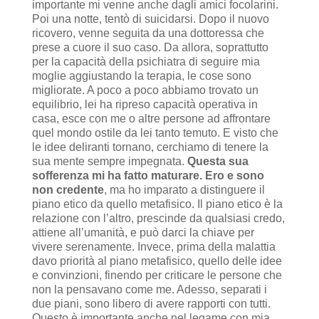
importante mi venne anche dagli amici focolarini.
Poi una notte, tentò di suicidarsi. Dopo il nuovo
ricovero, venne seguita da una dottoressa che
prese a cuore il suo caso. Da allora, soprattutto
per la capacità della psichiatra di seguire mia
moglie aggiustando la terapia, le cose sono
migliorate. A poco a poco abbiamo trovato un
equilibrio, lei ha ripreso capacità operativa in
casa, esce con me o altre persone ad affrontare
quel mondo ostile da lei tanto temuto. E visto che
le idee deliranti tornano, cerchiamo di tenere la
sua mente sempre impegnata.
Questa sua
sofferenza mi ha fatto maturare. Ero e sono
non credente
, ma ho imparato a distinguere il
piano etico da quello metafisico. Il piano etico è la
relazione con l’altro, prescinde da qualsiasi credo,
attiene all’umanità, e può darci la chiave per
vivere serenamente. Invece, prima della malattia
davo priorità al piano metafisico, quello delle idee
e convinzioni, finendo per criticare le persone che
non la pensavano come me. Adesso, separati i
due piani, sono libero di avere rapporti con tutti.
Questo è importante anche nel legame con mia