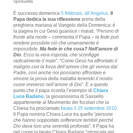
Spiritualità
È successo domenica
5 febbraio, all’Angelus
.
Il
Papa dedica la sua riflessione
prima della
preghiera mariana al Vangelo della Domenica: è
la pagina in cui Gesù guarisce i malati. “
Persino di
fronte alla morte
– commenta il Papa –
la fede può
rendere possibile ciò che umanamente è
impossibile.
Ma fede in che cosa? Nell’amore di
Dio
. Ecco la vera risposta, che sconfigge
radicalmente il male
”. “
Come Gesù ha affrontato il
maligno con la forza dell’amore che gli veniva dal
Padre, così anche noi possiamo affrontare e
vincere la prova della malattia tenendo il nostro
cuore immerso nell’amore di Dio
”. È a questo
punto che il papa ricorda l’esempio di
Chiara
Luce Badano
, la giovanissima di Sassello
appartenente al Movimento dei focolari che la
Chiesa ha proclamato
beata il 25 settembre 2010
.
Il Papa nomina Chiara Luce tra quelle “
persone
che hanno sopportato sofferenze terribili perché
Dio dava loro una serenità profonda
”. Il Papa ha
nel cuore la beata Chiara Badano “
stroncata nel