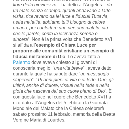
fiore della giovinezza
– ha detto all’Angelus –
da
un male senza scampo: quanti andavano a farle
visita, ricevevano da lei luce e fiducia! Tuttavia,
nella malattia, abbiamo tutti bisogno di calore
umano: per confortare una persona malata, più
che le parole, conta la vicinanza serena e
sincera
”.
Non è la prima volta che Benedetto XVI
si affida all
’esempio di Chiara Luce per
proporre alle comunità cristiane un esempio di
fiducia nell’amore di Dio
. Lo aveva fatto a
Palermo
dove aveva chiesto ai giovani di
conoscerla meglio: “
una vita breve
” , aveva detto,
durante la quale ha saputo dare “
un messaggio
stupendo
”. “
19 anni pieni di vita e di fede. Due, gli
ultimi, anche di dolore, vissuti nella fede e nella
gioia che nasceva dal suo cuore pieno di Dio
”. È
con questa luce nel cuore che Benedetto XVI ha
ricordato all’Angelus del 5 febbraio la Giornata
Mondiale del Malato che la Chiesa celebrerà
sabato prossimo 11 febbraio, memoria della Beata
Vergine Maria di Lourdes.