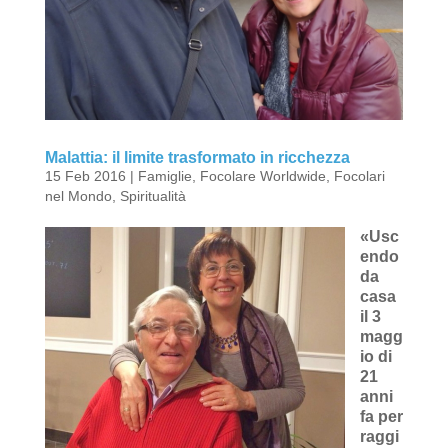
Malattia: il limite trasformato in ricchezza
15 Feb 2016
|
Famiglie
,
Focolare Worldwide
,
Focolari
nel Mondo
,
Spiritualità
«Usc
endo
da
casa
il 3
magg
io di
21
anni
fa per
raggi