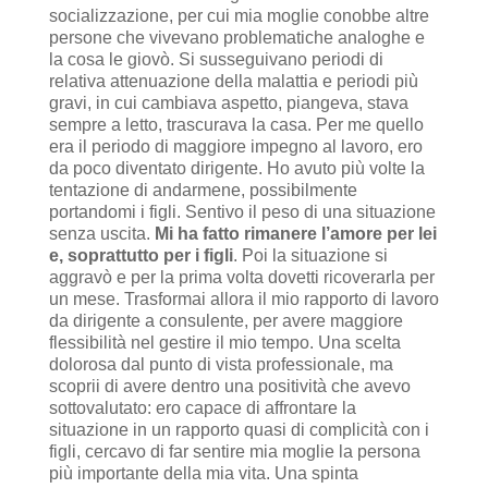
socializzazione, per cui mia moglie conobbe altre
persone che vivevano problematiche analoghe e
la cosa le giovò. Si susseguivano periodi di
relativa attenuazione della malattia e periodi più
gravi, in cui cambiava aspetto, piangeva, stava
sempre a letto, trascurava la casa.
Per me quello
era il periodo di maggiore impegno al lavoro, ero
da poco diventato dirigente. Ho avuto più volte la
tentazione di andarmene, possibilmente
portandomi i figli. Sentivo il peso di una situazione
senza uscita.
Mi ha fatto rimanere l’amore per lei
e, soprattutto per i figli
. Poi la situazione si
aggravò e per la prima volta dovetti ricoverarla per
un mese. Trasformai allora il mio rapporto di lavoro
da dirigente a consulente, per avere maggiore
flessibilità nel gestire il mio tempo. Una scelta
dolorosa dal punto di vista professionale, ma
scoprii di avere dentro una positività che avevo
sottovalutato: ero capace di affrontare la
situazione in un rapporto quasi di complicità con i
figli, cercavo di far sentire mia moglie la persona
più importante della mia vita. Una spinta