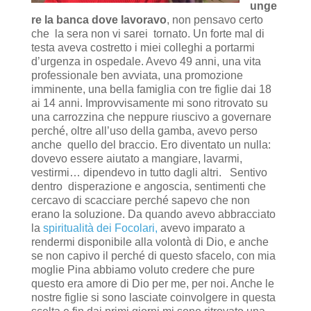
unge
re la banca dove lavoravo
, non pensavo certo
che la sera non vi sarei tornato. Un forte mal di
testa aveva costretto i miei colleghi a portarmi
d’urgenza in ospedale. Avevo 49 anni, una vita
professionale ben avviata, una promozione
imminente, una bella famiglia con tre figlie dai 18
ai 14 anni. Improvvisamente mi sono ritrovato su
una carrozzina che neppure riuscivo a governare
perché, oltre all’uso della gamba, avevo perso
anche quello del braccio. Ero diventato un nulla:
dovevo essere aiutato a mangiare, lavarmi,
vestirmi… dipendevo in tutto dagli altri. Sentivo
dentro disperazione e angoscia, sentimenti che
cercavo di scacciare perché sapevo che non
erano la soluzione. Da quando avevo abbracciato
la
spiritualità dei Focolari,
avevo imparato a
rendermi disponibile alla volontà di Dio, e anche
se non capivo il perché di questo sfacelo, con mia
moglie Pina abbiamo voluto credere che pure
questo era amore di Dio per me, per noi. Anche le
nostre figlie si sono lasciate coinvolgere in questa