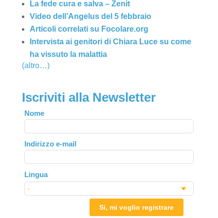
La fede cura e salva – Zenit
Video dell’Angelus del 5 febbraio
Articoli correlati su Focolare.org
Intervista ai genitori di Chiara Luce su come
ha vissuto la malattia
(altro…)
Iscriviti alla Newsletter
Leave
Nome
this
field
Indirizzo e-mail
blank
Lingua
Si, mi voglio registrare