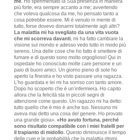
me
. Ho sperimentato la Sua presenza in maniera
più forte, era sempre accanto a me; avvertendo
che voleva qualcosa da me, ho pensato tanto a
cosa potrebbe essere. Mi è venuto in mente di
tutto, forse dovevo donarmi totalmente agli altri?
La malattia mi ha svegliato da una vita vuota
che mi scorreva davanti
, mi ha fatto cambiare la
visione sul mondo e adesso vedo tutto in modo più
sereno. Una delle cose che ho fatto è smettere di
fumare e di questo sono molto orgoglioso! Qui in
ospedale ho conosciuto molte care persone e un
paio di buoni amici. Un giorno pieno di sole ho
aperto la finestra e ho visto passare una ragazza.
L’ho guardata e lei mi ha sorriso con tanto amore.
Dopo ho scoperto che è un’infermiera. Ho capito
allora che la felicità sta in piccoli segni di
attenzione come questo. Un ragazzo mi ha detto:
tutto quello che è mio è anche tuo. Nessuno mi
aveva mai detto una cosa del genere. Ho provato
una grande gioia».
«Ho avuto fortuna, perché
sono risultato compatibile con i miei fratelli per
il trapianto di midollo
. Questo diminuisce il tempo
delle cure e le probabilità che la malattia ritorni.