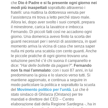
che
Dio è Padre e si fa presente ogni giorno nei
modi più inaspettati
soprattutto attraverso i
fratelli: una mattina la dottoressa venuta per
l’assistenza mi trova a letto perché stavo male.
Allora lei, dopo aver svolto i suoi compiti, prepara
il minestrone, carica la lavatrice e imbocca
Fernando. Di piccoli fatti così ne accadono ogni
giorno. Una domenica avevo finito la scorta dei
guanti necessari per i servizi di assistenza, in quel
momento arriva la vicina di casa che senza saper
nulla mi porta una scatola con cento guanti. Anche
le piccole pratiche di ogni giorno trovano una
soluzione perché c’è chi suona il campanello e
dice: “
Hai delle bollette da pagare?”.
Fernando
non fa mai l’ammalato
: con i suoi 87 anni, in lui
predominano la gioia e lo slancio verso tutti. Si
mantiene aggiornato, e continua a seguire in
modo particolare la politica e soprattutto la scuola
del
Movimento politico per l’unità
. Lui che è
stato sindaco di Ghilarza (Oristano) per tre
mandati e direttore del CED – Centro
elaborazione dati della Regione Sardegna -, ha in