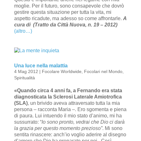
moglie. Per il futuro, sono consapevole che dovrò
gestire questa situazione per tutta la vita, mi
aspetto ricadute, ma adesso so come affrontarle.
A
cura di (Tratto da Città Nuova, n. 19 – 2012)
(altro…)
Una luce nella malattia
4 Mag 2012
|
Focolare Worldwide
,
Focolari nel Mondo
,
Spiritualità
«Quando circa 4 anni fa, a Fernando era stata
diagnosticata la Sclerosi Laterale Amiotrofica
(SLA)
, un brivido aveva attraversato tutta la mia
persona – racconta Maria
–
. Ero sgomenta e piena
di paura. Lui intuendo il mio stato d’animo, mi ha
sussurrato: “
Io sono pronto, vedrai che Dio ci darà
la grazia per questo momento prezioso”
. Mi sono
sentita rinascere: anch’io voglio aderire al disegno
d’amore che Dio ha preparato per noi. Così