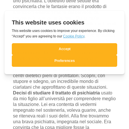
uno psichiatra. L’obiettivo delle sedute era
convincerla che le fantasie erano il prodotto di
alterazioni elettrochimiche del cervello, da
risolvere ricorrendo ai farmaci. Dopo molte
insistenze cominciò ad assumere medicine.
Ero di
fronte ad una malattia di cui non sapevo nulla.
Lei era diversa dalla persona che avevo sposato, i
figli soffrivano e il tunnel sembrava senza uscita.
Andammo anche da uno psicanalista, senza però
abbandonare i farmaci, quindi le due terapie,
analitica e farmacologica, procedevano in
parallelo. Si susseguirono delusioni a raffica. In
più lei ingrassava, per cui andò invano in vari
centri dietetici pieni di profittatori. Scoprii, con
stupore e sdegno, un incredibile mondo di
ciarlatani che approfittano di queste situazioni.
Decisi di studiare il trattato di psichiatria
usato
da mio figlio all’università per comprendere meglio
la situazione. Lei era contenta di vedermi
impegnato nel sostenerla, voleva guarire, anche
se riteneva reali i suoi deliri. Alla fine trovammo
una brava psichiatra, impegnata nel sociale. Era
convinta che la cosa migliore fosse la