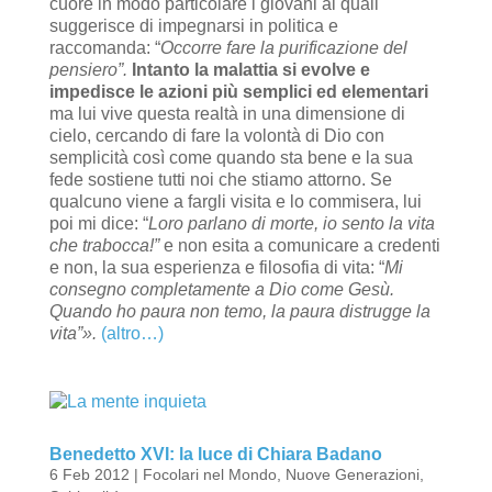
cuore in modo particolare i giovani ai quali
suggerisce di impegnarsi in politica e
raccomanda: “
Occorre fare la purificazione del
pensiero”.
Intanto la malattia si evolve e
impedisce le azioni più semplici ed elementari
ma lui vive questa realtà in una dimensione di
cielo, cercando di fare la volontà di Dio con
semplicità così come quando sta bene e la sua
fede sostiene tutti noi che stiamo attorno. Se
qualcuno viene a fargli visita e lo commisera, lui
poi mi dice: “
Loro parlano di morte, io sento la vita
che trabocca!”
e non esita a comunicare a credenti
e non, la sua esperienza e filosofia di vita: “
Mi
consegno completamente a Dio come Gesù.
Quando ho paura non temo, la paura distrugge la
vita”».
(altro…)
Benedetto XVI: la luce di Chiara Badano
6 Feb 2012
|
Focolari nel Mondo
,
Nuove Generazioni
,