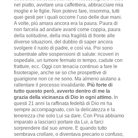
nel piatto, avvitare una caffettiera, abbracciare mia
moglie e le figlie. Non potevo fare, insomma, tutti
quei gesti per i quali occorre l’uso delle due mani.
A volte, più amara ancora era la paura. Paura di
non farcela ad andare avanti come coppia, paura
della solitudine, della mia fragilità di fronte alle
diverse situazioni, del dubbio di saper ancora
svolgere il ruolo di padre, e così via. Poi sono
subentrate altre sospensioni di salute: ricoveri in
ospedale, un tumore fermato in tempo, cadute con
fratture, ecc. Oggi con tenacia continuo a fare le
fisioterapie, anche se so che prospettive di
guarigione non ce ne sono. Ma almeno aiutano a
rallentare il processo invalidante.
Più forte di
tutto questo però, avverto dentro di me la
grazia della vicinanza di Dio in ogni attimo.
In
questi 21 anni la raffinata fedeltà di Dio mi ha
sempre accompagnato, con la delicatezza e la
tenerezza che solo Lui sa dare. Con Pina abbiamo
imparato a lasciarci portare da Lui, a farci
sorprendere dal suo amore. E quando tutto
sembrava crollare, o diventava precario o confuso,