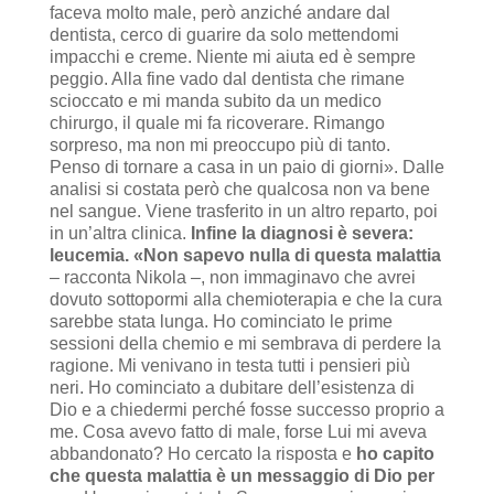
faceva molto male, però anziché andare dal
dentista, cerco di guarire da solo mettendomi
impacchi e creme. Niente mi aiuta ed è sempre
peggio. Alla fine vado dal dentista che rimane
scioccato e mi manda subito da un medico
chirurgo, il quale mi fa ricoverare. Rimango
sorpreso, ma non mi preoccupo più di tanto.
Penso di tornare a casa in un paio di giorni». Dalle
analisi si costata però che qualcosa non va bene
nel sangue. Viene trasferito in un altro reparto, poi
in un’altra clinica.
Infine la diagnosi è severa:
leucemia.
«Non sapevo nulla di questa malattia
– racconta Nikola –, non immaginavo che avrei
dovuto sottopormi alla chemioterapia e che la cura
sarebbe stata lunga. Ho cominciato le prime
sessioni della chemio e mi sembrava di perdere la
ragione. Mi venivano in testa tutti i pensieri più
neri. Ho cominciato a dubitare dell’esistenza di
Dio e a chiedermi perché fosse successo proprio a
me. Cosa avevo fatto di male, forse Lui mi aveva
abbandonato? Ho cercato la risposta e
ho capito
che questa malattia è un messaggio di Dio per