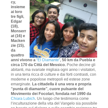
cy,
insieme
ai loro
tre figli,
Edgar
(18),
Monserr
at (16) e
Macken
zie (15),
da
quattro
anni vivono a
“El Diamante”
, 50 km da Puebla e
circa 170 da Città del Messico.
Poche decine gli
abitanti, ma svariate migliaia ogni anno i visitatori,
in una terra ricca di culture e dai forti contrasti, con
moderne e popolose metropoli ed estese zone
emarginate.
La cittadella è una vera e propria
“punta di diamante”, cuore pulsante del
Movimento dei Focolari, fondata nel 1990 da
Chiara Lubich
. Un luogo che testimonia come
l‘inculturazione della vita del Vangelo sia possibile