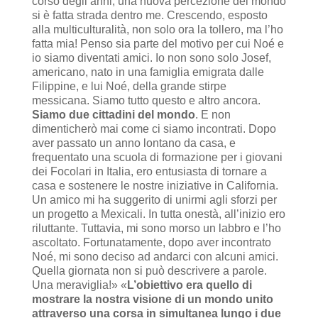
corso degli anni, una nuova percezione del mondo
si è fatta strada dentro me. Crescendo, esposto
alla multiculturalità, non solo ora la tollero, ma l’ho
fatta mia! Penso sia parte del motivo per cui Noé e
io siamo diventati amici. Io non sono solo Josef,
americano, nato in una famiglia emigrata dalle
Filippine, e lui Noé, della grande stirpe
messicana. Siamo tutto questo e altro ancora.
Siamo due cittadini del mondo
. E non
dimenticherò mai come ci siamo incontrati. Dopo
aver passato un anno lontano da casa, e
frequentato una scuola di formazione per i giovani
dei Focolari in Italia, ero entusiasta di tornare a
casa e sostenere le nostre iniziative in California.
Un amico mi ha suggerito di unirmi agli sforzi per
un progetto a Mexicali. In tutta onestà, all’inizio ero
riluttante. Tuttavia, mi sono morso un labbro e l’ho
ascoltato. Fortunatamente, dopo aver incontrato
Noé, mi sono deciso ad andarci con alcuni amici.
Quella giornata non si può descrivere a parole.
Una meraviglia!» «
L’obiettivo era quello di
mostrare la nostra visione di un mondo unito
attraverso una corsa in simultanea lungo i due