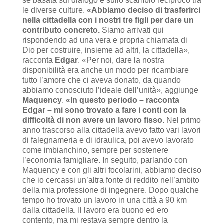
se basata sul dialogo e sullo scambio reciproco tra
le diverse culture.
«Abbiamo deciso di trasferirci
nella cittadella con i nostri tre figli per dare un
contributo concreto.
Siamo arrivati qui
rispondendo ad una vera e propria chiamata di
Dio per costruire, insieme ad altri, la cittadella»,
racconta
Edgar
. «Per noi, dare la nostra
disponibilità era anche un modo per ricambiare
tutto l’amore che ci aveva donato, da quando
abbiamo conosciuto l’ideale dell’unità», aggiunge
Maquency
.
«In questo periodo – racconta
Edgar – mi sono trovato a fare i conti con la
difficoltà di non avere un lavoro fisso.
Nel primo
anno trascorso alla cittadella avevo fatto vari lavori
di falegnameria e di idraulica, poi avevo lavorato
come imbianchino, sempre per sostenere
l’economia famigliare. In seguito, parlando con
Maquency e con gli altri focolarini, abbiamo deciso
che io cercassi un’altra fonte di reddito nell’ambito
della mia professione di ingegnere. Dopo qualche
tempo ho trovato un lavoro in una città a 90 km
dalla cittadella. Il lavoro era buono ed ero
contento, ma mi restava sempre dentro la