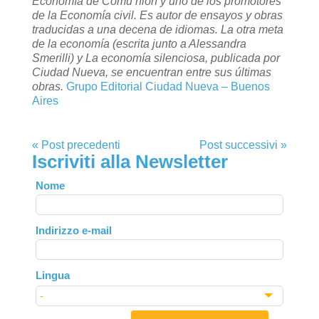
Economía de Comu­ nión y uno de los promotores
de la Economía civil. Es autor de ensayos y obras
traducidas a una decena de idiomas. La otra meta
de la economía (escrita junto a Alessandra
Smerilli) y La economía silenciosa, publicada por
Ciudad Nueva, se encuentran entre sus últimas
obras.
Grupo Editorial Ciudad Nueva – Buenos
Aires
« Post precedenti
Post successivi »
Iscriviti alla Newsletter
Leave
Nome
this
field
Indirizzo e-mail
blank
Lingua