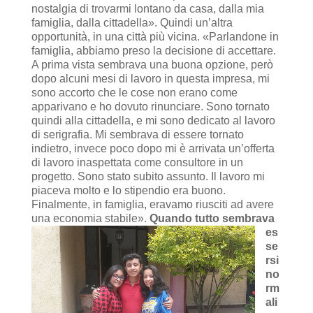
nostalgia di trovarmi lontano da casa, dalla mia
famiglia, dalla cittadella». Quindi un’altra
opportunità, in una città più vicina. «Parlandone in
famiglia, abbiamo preso la decisione di accettare.
A prima vista sembrava una buona opzione, però
dopo alcuni mesi di lavoro in questa impresa, mi
sono accorto che le cose non erano come
apparivano e ho dovuto rinunciare. Sono tornato
quindi alla cittadella, e mi sono dedicato al lavoro
di serigrafia. Mi sembrava di essere tornato
indietro, invece poco dopo mi è arrivata un’offerta
di lavoro inaspettata come consultore in un
progetto. Sono stato subito assunto. Il lavoro mi
piaceva molto e lo stipendio era buono.
Finalmente, in famiglia, eravamo riusciti ad avere
una economia stabile».
Quando tutto sembrava
es
se
rsi
no
rm
ali