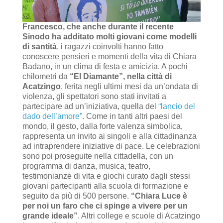
Francesco, che anche durante il recente
Sinodo ha additato molti giovani come modelli
di santità
, i ragazzi coinvolti hanno fatto
conoscere pensieri e momenti della vita di Chiara
Badano, in un clima di festa e amicizia. A pochi
chilometri da
“El Diamante”, nella città di
Acatzingo
, ferita negli ultimi mesi da un’ondata di
violenza, gli spettatori sono stati invitati a
partecipare ad un’iniziativa, quella del
“lancio del
dado dell’amore”
. Come in tanti altri paesi del
mondo, il gesto, dalla forte valenza simbolica,
rappresenta un invito ai singoli e alla cittadinanza
ad intraprendere iniziative di pace. Le celebrazioni
sono poi proseguite nella cittadella, con un
programma di danza, musica, teatro,
testimonianze di vita e giochi curato dagli stessi
giovani partecipanti alla scuola di formazione e
seguito da più di 500 persone.
“Chiara Luce è
per noi un faro che ci spinge a vivere per un
grande ideale”
. Altri college e scuole di Acatzingo