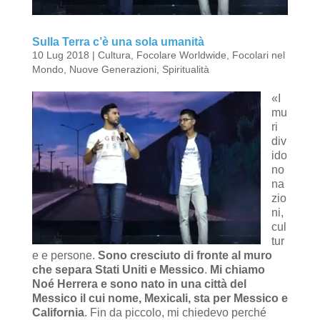
Sulla Terra c’è una sola umanità
10 Lug 2018
|
Cultura
,
Focolare Worldwide
,
Focolari nel
Mondo
,
Nuove Generazioni
,
Spiritualità
«I
mu
ri
div
ido
no
na
zio
ni,
cul
tur
e e persone.
Sono cresciuto di fronte al muro
che separa Stati Uniti e Messico
.
Mi chiamo
Noé Herrera e sono nato in una città del
Messico il cui nome, Mexicali, sta per Messico e
California
. Fin da piccolo, mi chiedevo perché