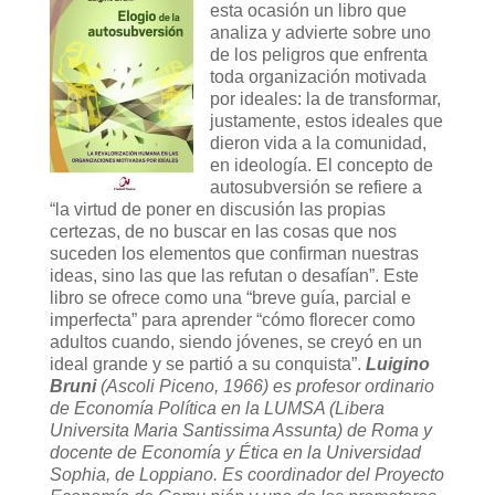
esta ocasión un libro que
analiza y advierte sobre uno
de los peligros que enfrenta
toda organización motivada
por ideales: la de transformar,
justamente, estos ideales que
dieron vida a la comunidad,
en ideología. El concepto de
autosubversión se refiere a
“la virtud de poner en discusión las propias
certezas, de no buscar en las cosas que nos
suceden los elementos que confirman nuestras
ideas, sino las que las refutan o desafían”. Este
libro se ofrece como una “breve guía, parcial e
imperfecta” para aprender “cómo florecer como
adultos cuando, siendo jóvenes, se creyó en un
ideal grande y se partió a su conquista”.
Luigino
Bruni
(Ascoli Piceno, 1966) es profesor ordinario
de Economía Política en la LUMSA (Libera
Universita Maria Santissima Assunta) de Roma y
docente de Economía y Ética en la Universidad
Sophia, de Loppiano. Es coordinador del Proyecto