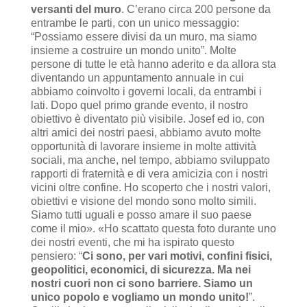
versanti del muro
. C’erano circa 200 persone da
entrambe le parti, con un unico messaggio:
“Possiamo essere divisi da un muro, ma siamo
insieme a costruire un mondo unito”. Molte
persone di tutte le età hanno aderito e da allora sta
diventando un appuntamento annuale in cui
abbiamo coinvolto i governi locali, da entrambi i
lati. Dopo quel primo grande evento, il nostro
obiettivo è diventato più visibile. Josef ed io, con
altri amici dei nostri paesi, abbiamo avuto molte
opportunità di lavorare insieme in molte attività
sociali, ma anche, nel tempo, abbiamo sviluppato
rapporti di fraternità e di vera amicizia con i nostri
vicini oltre confine. Ho scoperto che i nostri valori,
obiettivi e visione del mondo sono molto simili.
Siamo tutti uguali e posso amare il suo paese
come il mio». «Ho scattato questa foto durante uno
dei nostri eventi, che mi ha ispirato questo
pensiero: “
Ci sono, per vari motivi, confini fisici,
geopolitici, economici, di sicurezza. Ma nei
nostri cuori non ci sono barriere. Siamo un
unico popolo e vogliamo un mondo unito!
”.