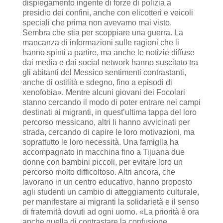
dispiegamento ingente di forze di polizia a
presidio dei confini, anche con elicotteri e veicoli
speciali che prima non avevamo mai visto.
Sembra che stia per scoppiare una guerra. La
mancanza di informazioni sulle ragioni che li
hanno spinti a partire, ma anche le notizie diffuse
dai media e dai social network hanno suscitato tra
gli abitanti del Messico sentimenti contrastanti,
anche di ostilità e sdegno, fino a episodi di
xenofobia». Mentre alcuni giovani dei Focolari
stanno cercando il modo di poter entrare nei campi
destinati ai migranti, in quest’ultima tappa del loro
percorso messicano, altri li hanno avvicinati per
strada, cercando di capire le loro motivazioni, ma
soprattutto le loro necessità. Una famiglia ha
accompagnato in macchina fino a Tijuana due
donne con bambini piccoli, per evitare loro un
percorso molto difficoltoso. Altri ancora, che
lavorano in un centro educativo, hanno proposto
agli studenti un cambio di atteggiamento culturale,
per manifestare ai migranti la solidarietà e il senso
di fraternità dovuti ad ogni uomo. «La priorità è ora
anche quella di contrastare la confusione