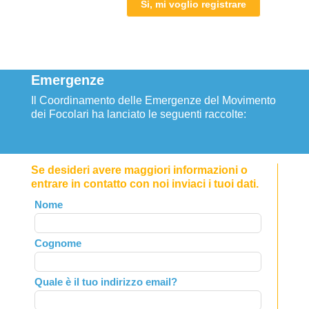
Si, mi voglio registrare
Emergenze
Il Coordinamento delle Emergenze del Movimento
dei Focolari ha lanciato le seguenti raccolte:
Se desideri avere maggiori informazioni o
entrare in contatto con noi inviaci i tuoi dati.
Leave
Nome
this
field
Cognome
blank
Quale è il tuo indirizzo email?