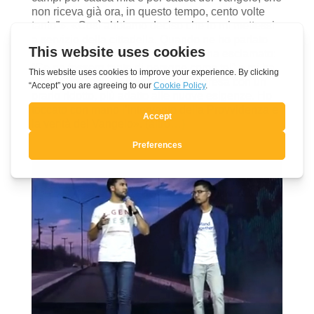
non riceva già ora, in questo tempo, cento volte
tanto”». «Così abbiamo deciso che io mi mettessi
a servizio della cittadella. Quando ne ho parlato
con il responsabile dell’impresa lui ha esclamato:
“Ce ne fossero tante di persone come te!” e mi ha
fatto la proposta di lavorare nell’impresa con un
orario ridotto, più adatto alle nuove esigenze. Ho
toccato con mano l’intervento della Provvidenza e
la verità del Vangelo».
(altro…)