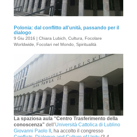
Polonia: dal conflitto all’unità, passando per il
dialogo
9 Giu 2016
|
Chiara Lubich
,
Cultura
,
Focolare
Worldwide
,
Focolari nel Mondo
,
Spiritualità
La spaziosa aula “Centro Trasferimento della
conoscenza”
dell’
Università Cattolica di Lublino
Giovanni Paolo II
, ha accolto il congresso
Conflicts, Dialogue and Culture of Unity
(3-4