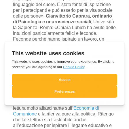
linguaggio del cuore. È stato fonte di ispirazione
per i partecipanti e può esserlo per la vita sociale
delle persone».
Gianvittorio Caprara, ordinario
di Psicologia e neuroscienze sociali,
Università
la Sapienza, Roma: «Chiara Lubich ha avuto delle
intuizioni particolarmente felici e feconde.
Feconde perché hanno ispirato un lavoro, un
movimento; ora ispirano questo congresso e
progetti di ricerca. È una riflessione che continua e
che diventa ispirazione. Una scoperta particolare
per me è stata la pregnanza della categoria della
fratellanza, proprio in una società come la nostra,
il cui grave rischio è quello di non avere più fratelli.
Incoraggio i Focolari ad insistere di più ancora
sulla ricerca sistematica della conoscenza perché
l’azione diventi più trasformativa ed efficace».
«Riguardo la fraternità –
riprende Fiorin
– il prof.
Stefano Zamagni operava nel suo intervento una
lettura molto affascinante sull’
Economia di
Comunione
e la riferiva pure alla politica. Ritengo
che tale lettura sia trasferibile anche
all’educazione per ispirare il legame educativo e