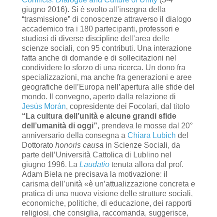
giugno 2016). Si è svolto all’insegna della
“trasmissione” di conoscenze attraverso il dialogo
accademico tra i 180 partecipanti, professori e
studiosi di diverse discipline dell’area delle
scienze sociali, con 95 contributi. Una interazione
fatta anche di domande e di sollecitazioni nel
condividere lo sforzo di una ricerca. Un dono fra
specializzazioni, ma anche fra generazioni e aree
geografiche dell’Europa nell’apertura alle sfide del
mondo. Il convegno, aperto dalla relazione di
Jesús Morán
, copresidente dei Focolari, dal titolo
“La cultura dell’unità e alcune grandi sfide
dell’umanità di oggi”
, prendeva le mosse dal 20°
anniversario della consegna a
Chiara Lubich
del
Dottorato
honoris causa
in Scienze Sociali, da
parte dell’Università Cattolica di Lublino nel
giugno 1996. La
Laudatio
tenuta allora dal prof.
Adam Biela ne precisava la motivazione: il
carisma dell’unità «è un’attualizzazione concreta e
pratica di una nuova visione delle strutture sociali,
economiche, politiche, di educazione, dei rapporti
religiosi, che consiglia, raccomanda, suggerisce,