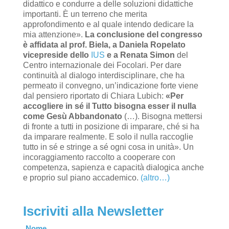
didattico e condurre a delle soluzioni didattiche
importanti. È un terreno che merita
approfondimento e al quale intendo dedicare la
mia attenzione».
La conclusione del congresso
è affidata al prof. Biela, a Daniela Ropelato
vicepreside dello
IUS
e a Renata Simon
del
Centro internazionale dei Focolari. Per dare
continuità al dialogo interdisciplinare, che ha
permeato il convegno, un’indicazione forte viene
dal pensiero riportato di Chiara Lubich:
«Per
accogliere in sé il Tutto bisogna esser il nulla
come Gesù Abbandonato
(…). Bisogna mettersi
di fronte a tutti in posizione di imparare, ché si ha
da imparare realmente. E solo il nulla raccoglie
tutto in sé e stringe a sé ogni cosa in unità». Un
incoraggiamento raccolto a cooperare con
competenza, sapienza e capacità dialogica anche
e proprio sul piano accademico.
(altro…)
Iscriviti alla Newsletter
Leave
Nome