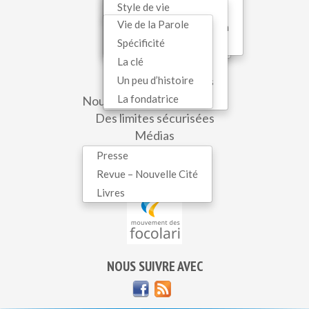
Spiritualité
Style de vie
En Belgique
Récent
Enfants
Vie de la Parole
Interreligieux
Economie de communion
Ados
SERVICES WEB
Spécificité
Oecuménisme
Mariapolis
Jeunes
La clé
Eglise-communion
Contact
Un peu d’histoire
Questions sociétales
Newsletter
La fondatrice
Nouvelles du monde entier
Sophia
Des limites sécurisées
Médias
Presse
Dans le monde entier
Revue – Nouvelle Cité
Livres
NOUS SUIVRE AVEC