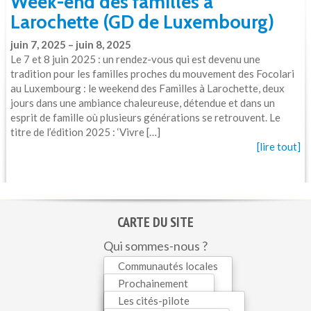
Week-end des familles à
Larochette (GD de Luxembourg)
juin 7, 2025 – juin 8, 2025
Le 7 et 8 juin 2025 : un rendez-vous qui est devenu une
tradition pour les familles proches du mouvement des Focolari
au Luxembourg : le weekend des Familles à Larochette, deux
jours dans une ambiance chaleureuse, détendue et dans un
esprit de famille où plusieurs générations se retrouvent. Le
titre de l’édition 2025 : ‘Vivre […]
[lire tout]
CARTE DU SITE
Qui sommes-nous ?
Initiatives
Communautés locales
Mariapolis Vita
Prochainement
Parole de Vie
Dialogue
Les cités-pilote
En cours
Familles