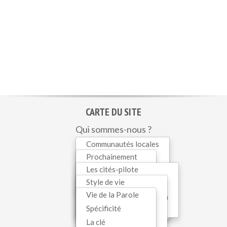
CARTE DU SITE
Qui sommes-nous ?
Initiatives
Communautés locales
Mariapolis Vita
Prochainement
Parole de Vie
Dialogue
Les cités-pilote
En cours
Familles
Spiritualité
Style de vie
En Belgique
Récent
Enfants
Vie de la Parole
Interreligieux
Economie de communion
Ados
SERVICES WEB
Spécificité
Oecuménisme
Mariapolis
Jeunes
La clé
Eglise-communion
Contact