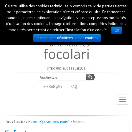
Ce site utilise des cookies techniques, y compris ceux de parties tierces,
INTERNATIONAL OFFICIAL WEBSITE
pour permettre une exploration sûre et efficace du site. En fermant ce
bandeau, ou en continuant la navigation, vous acceptez nos modalités
d’utilisation des cookies. La page d’informations complètes indique les
modalités permettant de refuser l’installation d’un cookie.
Ok
Informations détaillées sur les cookies
SITE OFFICIEL DE BELGIQUE
FRANÇAIS
FAQ
Togg
navi
Vous êtes dans:
Home
>
Qui sommes-nous ?
>
Enfants