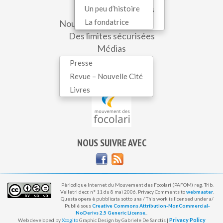
Un peu d’histoire
Questions sociétales
Newsletter
La fondatrice
Nouvelles du monde entier
Sophia
Des limites sécurisées
Médias
Presse
Dans le monde entier
Revue – Nouvelle Cité
Livres
NOUS SUIVRE AVEC
Pèriodique Internet du Mouvement des Focolari (PAFOM) reg. Trib.
Velletri decr. n° 11 du 8 mai 2006. Privacy Comments to
webmaster
.
Questa opera è pubblicata sotto una / This work is licensed under a/
Publié sous
Creative Commons Attribution-NonCommercial-
NoDerivs 2.5 Generic License.
.
Privacy Policy
Web developed by
Xcogito
Graphic Design by Gabriele De Sanctis |