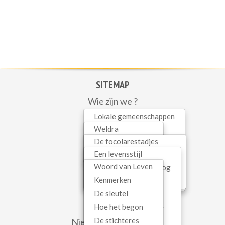
SITEMAP
Wie zijn we ?
Initiatieven
Lokale gemeenschappen
Mariapolis Vita
Weldra
Woord van Leven
In dialoog
De focolarestadjes
Lopend
Gezinnen
Spiritualiteit
Een levensstijl
In België
Recent
Kinderen
Woord van Leven
Interreligieuze dialoog
Gemeenschapseconomie
Tieners
WEB SERVICES
Kenmerken
Oecumene
Mariapolis
Jongeren
De sleutel
Kerk als communio
Contact
Hoe het begon
Hedendaagse cultuur
Newsletter
De stichteres
Nieuws uit de wereld
Sophia