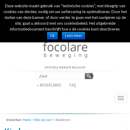
Deze website maakt gebruik van "technische cookies", met inbegrip van
INTERNATIONAL OFFICIAL WEBSITE
cookies van derden, nodig om uw surfervaring te optimaliseren. Door het
sluiten van deze banner, of door verder te gaan met het navigeren op de
site, gaat u akkoord met ons cookiesbeleid. Het uitgebreide
informatiedocument beschrijft hoe u de cookies kunt deactiveren.
Ok
Lees meer
OFFICIËLE WEBSITE BELGIUM
NEDERLANDS
FAQ
Togg
navi
U bent hier:
Home
>
Wie zijn we ?
>
Kinderen