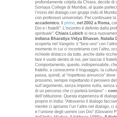
profondamente colpita da Chiara, decide di or
Somaya College di Mumbai, al quale partec
l’inizio del dialogo con gruppi indù di Mum
con professori universitari. Per continuare la
accademico.
Il
primo
,
nel 2002 a Roma,
con
Dio e i fratelli”. L’incontro è definito dalla pr
spirituale”.
Chiara Lubich
si reca nuovamen
indiana Bharatiya Vidya Bhavan,
Natalia 
scoperta nel Vangelo: il “farsi uno” con l’altr
momento in cui ci incontriamo con l’altro, oc
richiede distacco da tutto, anche dalle ricch
fare il vuoto dentro di noi, per lasciar il frate
Comportamento, questo, indispensabile, che h
fratello, a conoscerne il linguaggio, la cultura
passa, quindi, al “rispettoso annuncio” dove –
prossimo, sempre rispettando il pensiero de
sull’argomento, senza imporre nulla, senza vo
di un percorso che ci porterà lontano” –
comm
dell’istituzione.
Questa esperienza di dialog
proprio in India: “Attraverso il dialogo facc
mentre ci apriamo l’un l’altro nel dialogo, ci 
e l’unione degli uomini con Dio” (Giovanni Pa
dell’India, Madras, 5 febbraio 1986)».
Il dia