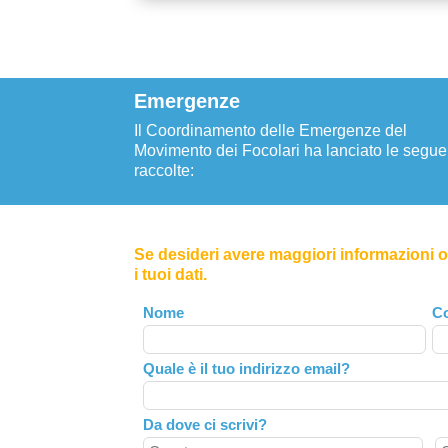
Emergenze
Il Coordinamento delle Emergenze del
Movimento dei Focolari ha lanciato le segue
raccolte:
Se desideri avere maggiori informazioni o 
i tuoi dati.
Leave
Nome
C
this
field
Quale è il tuo indirizzo email?
blank
Da dove ci scrivi?