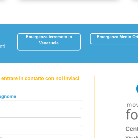
Emergenza terremoto in
Emergenza Medio Ori
Venezuela
nti
entrare in contatto con noi inviaci
ognome
Cent
Via d