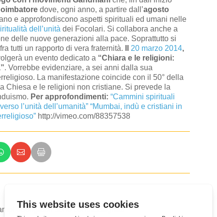
oimbatore
dove, ogni anno, a partire dall’
agosto
tano e approfondiscono aspetti spirituali ed umani nelle
iritualità dell’unità
dei Focolari. Si collabora anche a
zione delle nuove generazioni alla pace. Soprattutto si
a tutti un rapporto di vera fraternità.
Il
20 marzo 2014
,
volgerà un evento dedicato a
“Chiara e le religioni:
a”
. Vorrebbe evidenziare, a sei anni dalla sua
rreligioso. La manifestazione coincide con il 50° della
a Chiesa e le religioni non cristiane. Si prevede la
’induismo.
Per approfondimenti:
“Cammini spirituali
 verso l’unità dell’umanità”
“Mumbai, indù e cristiani in
rreligioso”
http://vimeo.com/88357538
campi obbligatori sono contrassegnati
*