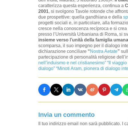
caratterizza questa esperienza, continua a
C
2001
, si svolgono Tavole rotonde che affron
due prospettive: quella gandhiana e della
sp
progetti sociali e, in particolare, alla forma
cresce nella conoscenza reciproca e si crea fr
presso l’Università Urbaniana di Roma, si s
insieme verso l’unità della famiglia uman
scomparsa, il suo impegno per il dialogo inte
dichiarazione conciliare
“
Nostra Aetate
”
sull
partecipazione di personalità religiose dell
nell’induismo e nel cristianesimo”
“Il viaggio
dialogo”
“Minoti Aram, pionera di dialogo inte
Invia un commento
Il tuo indirizzo email non sarà pubblicato.
I 