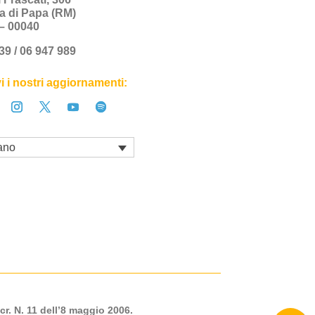
a di Papa (RM)
a – 00040
+39 / 06 947 989
i i nostri aggiornamenti:
iano
cr. N. 11 dell’8 maggio 2006.