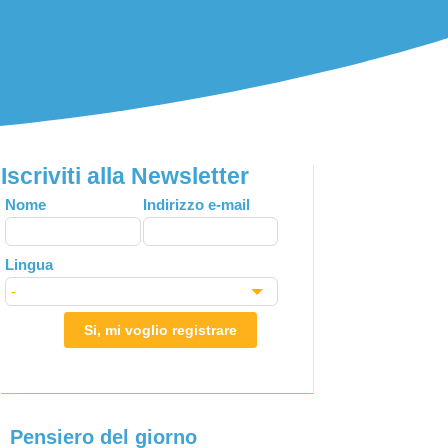
Iscriviti alla Newsletter
Leave
Nome
Indirizzo e-mail
this
field
Lingua
blank
Si, mi voglio registrare
Pensiero del giorno