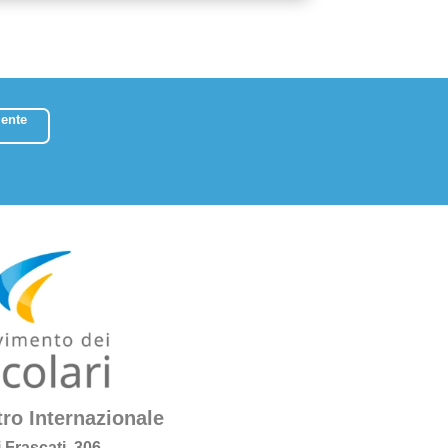
ente
ro Internazionale
i Frascati, 306