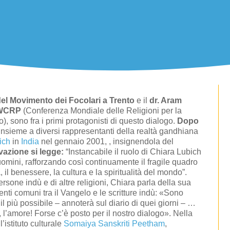
 del Movimento dei Focolari a Trento
e il
dr. Aram
WCRP
(Conferenza Mondiale delle Religioni per la
), sono fra i primi protagonisti di questo dialogo.
Dopo
insieme a diversi rappresentanti della realtà gandhiana
ich
in
India
nel gennaio 2001, , insignendola del
vazione si legge:
“Instancabile il ruolo di Chiara Lubich
 uomini, rafforzando così continuamente il fragile quadro
 il benessere, la cultura e la spiritualità del mondo”.
rsone indù e di altre religioni, Chiara parla della sua
nti comuni tra il Vangelo e le scritture indù: «Sono
l più possibile – annoterà sul diario di quei giorni – …
a, l’amore! Forse c’è posto per il nostro dialogo». Nella
l’istituto culturale
Somaiya Sanskriti Peetham
,