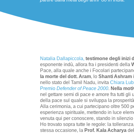
Natalia Dallapiccola,
testimone degli inizi
esponente indù, allora fra i presidenti della
Pace, alla quale anche i Focolari partecipano
la morte del dott. Aram
, lo
Shanti Ashram
nello stato del Tamil Nadu, invita
Chiara Lub
Premio
Defender of Peace 2000
.
Nella moti
nel gettare semi di pace e amore fra tutti gli
della pace sul quale si sviluppa la prosperità,
Alla cerimonia, a cui partecipano oltre 500 pe
esperienza spirituale, mettendo in luce eleme
venuta qui per conoscere, stando in silenzio i
Ho trovato sopra tutte le regole: la tolleranz
stessa occasione, la
Prof. Kala Acharya
del