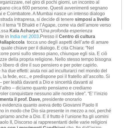
ganizzare, nel giro di pochi giorni, un incontro al
ipano circa 600 persone. Questi avvenimenti segnano
bai e Coimbatore. A Mumbai nasce un intenso dialogo
 strada intrapresa, si decide di tenere
simposi a livello
 il tema “Il Bhakti e l’Agape, come via dell’amore verso
of.ssa
Kala Acharya
:“
Una profonda esperienza
te in
India nel 2003
.Presso il
Centro di cultura
Dallapiccola
tocca uno degli aspetti dell’arte di amare
o quale chiave per il dialogo. E cita Chiara: “Nel
corre porsi sullo stesso piano, chiunque egli sia. E ciò
ezze della propria religione. Nello stesso tempo bisogna
llo libero di dire il suo pensiero e per poter capirlo.
a due effetti: aiuta noi ad inculturarci nel mondo del
, la fede, ecc., e predispone poi il fratello all’ascolto. Si
 per lealtà davanti a Dio e sincerità davanti al
ll’altro – diciamo quanto pensiamo e crediamo
ler conquistare nessuno alle nostre idee”. “E’ l’inizio
enta il prof. Dave,
presidente onorario
o evidenzia quanto aveva detto Giovanni Paolo II
iamo in modo che Dio sia presente in mezzo a noi, perché
apriamo anche a Dio. E il frutto è l’unione fra gli uomini
olo II, Discorso ai rappresentanti delle varie religioni
logo con i movimenti Gandhiani
che, fin dall’inizio