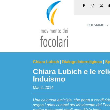
CHI SIAMO
Chiara Lubich
|
Dialogo Interreligioso
|
Sp
Chiara Lubich e le reli
Induismo
Mar 2, 2014
Una calorosa amicizia, che porta a condivider
segna i primi contatti del Movimento dei Foco
partire dalla metà degli anni ’80 in India.