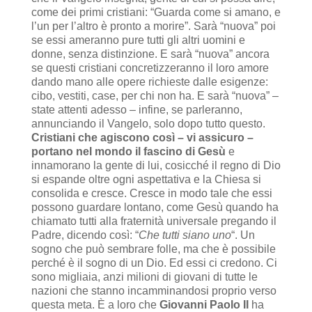
come dei primi cristiani: “Guarda come si amano, e
l’un per l’altro è pronto a morire”.
Sarà “nuova” poi
se essi ameranno pure tutti gli altri uomini e
donne, senza distinzione. E sarà “nuova” ancora
se questi cristiani concretizzeranno il loro amore
dando mano alle opere richieste dalle esigenze:
cibo, vestiti, case, per chi non ha. E sarà “nuova” –
state attenti adesso – infine, se parleranno,
annunciando il Vangelo, solo dopo tutto questo.
Cristiani che agiscono così – vi assicuro –
portano nel mondo il fascino di Gesù
e
innamorano la gente di lui, cosicché il regno di Dio
si espande oltre ogni aspettativa e la Chiesa si
consolida e cresce. Cresce in modo tale che essi
possono guardare lontano, come Gesù quando ha
chiamato tutti alla fraternità universale pregando il
Padre, dicendo così: “
Che tutti siano uno
“. Un
sogno che può sembrare folle, ma che è possibile
perché è il sogno di un Dio. Ed essi ci credono. Ci
sono migliaia, anzi milioni di giovani di tutte le
nazioni che stanno incamminandosi proprio verso
questa meta. È a loro che
Giovanni Paolo II
ha