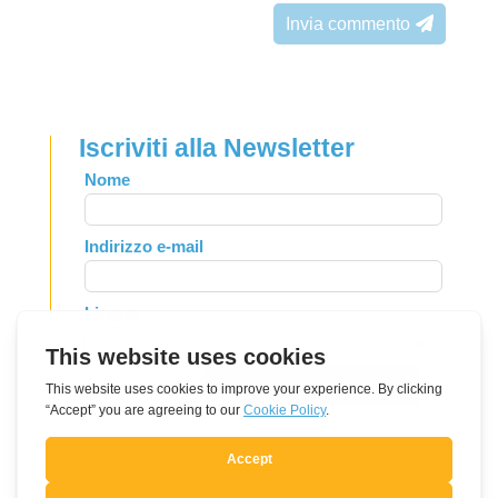
Invia commento
Iscriviti alla Newsletter
Leave
Nome
this
field
Indirizzo e-mail
blank
Lingua
Si, mi voglio registrare