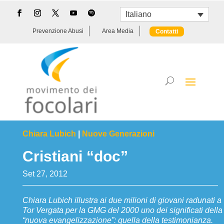
Italiano
Prevenzione Abusi
Area Media
Contatti
Chiara Lubich
|
Nuove Generazioni
Cristiani “doc”
Set 27, 2012
Chiara Lubich illustra ai due milioni di giovani radunati a
Tor Vergata per la GMG del 2000 uno dei significati della
“nuova evangelizzazione”: quella della testimonianza.