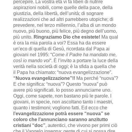
percepire. La vostra età vi fa liberi di nutrire
aspirazioni nobili, come quelle della pace, della
giustizia, della libertà, dell’unità; di sognare
realizzazioni che ad altri parrebbero utopiche; di
prevedere, nel terzo millennio, l’alba di un mondo
nuovo, più buono, più felice, più degno dell’uomo,
più unito.
Ringraziamo Dio che esistete!
Ma qual
è ora la mia parola a voi? Essa ha da essere
un’eco di quella di Gesù, ricordata dal Papa ai
giovani nel 1995: “
Come il Padre ha mandato me,
così io mando voi
“. È l’invito a portare la luce della
verità nella società di oggi; è la sfida a quella che
il Papa ha chiamato: “nuova evangelizzazione”.
“Nuova evangelizzazione”!!
Ma perché “nuova”?
E che significa: “nuova”? Questo “nuova” può
avere più significati. Io posso annunciarne uno.
Oggi, come sapete, non bastano più le parole. I
giovani, in specie, non ascoltano tanto i maestri,
quanto i testimoni; vogliono fatti. Ed ecco che
l’evangelizzazione potrà essere “nuova” se
coloro che l’annunciano saranno anzitutto
cristiani “doc”
, autentici, che vivono per primi ciò
che il Vangelo insegna; gente di cui si possa dire,