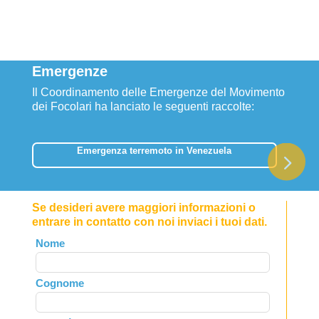
Emergenze
Il Coordinamento delle Emergenze del Movimento
dei Focolari ha lanciato le seguenti raccolte:
Emergenza terremoto in Venezuela
Se desideri avere maggiori informazioni o
entrare in contatto con noi inviaci i tuoi dati.
Leave
Nome
this
field
Cognome
blank