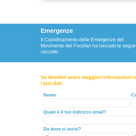
Emergenze
Il Coordinamento delle Emergenze del
Movimento dei Focolari ha lanciato le segue
raccolte:
Se desideri avere maggiori informazioni o 
i tuoi dati.
Leave
Nome
C
this
field
Quale è il tuo indirizzo email?
blank
Da dove ci scrivi?