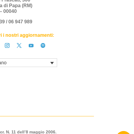
a di Papa (RM)
a – 00040
+39 / 06 947 989
i i nostri aggiornamenti:
iano
cr. N. 11 dell’8 maggio 2006.