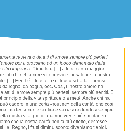
amente ravvivato da atti di amore sempre più perfetti,
’amore per il prossimo ad un fuoco alimentato dalla
 nostro impegno.
Rimettere […] a fuoco con maggior
e tutto lì, nell’amore vicendevole, rinsaldare la nostra
ile. […] Perché il fuoco – e di fuoco si tratta – non si
da legna, da paglia, ecc. Così, il nostro amore ha
atti di amore sempre più perfetti, sempre più sentiti. E
principio della vita spirituale o a metà. Anche chi ha
à può cadere in una certa «routine» della carità, che così
amma, ma lentamente si ritira e va nascondendosi sempre
ella nostra vita quotidiana non viene più spontaneo
tatiamo che la nostra carità non fa più effetto, decresce
li al Regno, i frutti diminuiscono: diveniamo tiepidi.