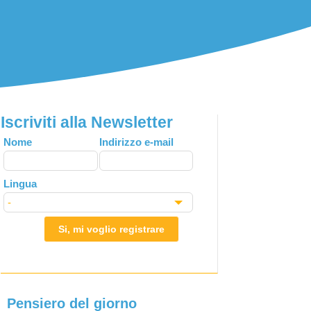
Iscriviti alla Newsletter
Leave
Nome
Indirizzo e-mail
this
field
Lingua
blank
Si, mi voglio registrare
Pensiero del giorno