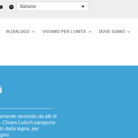
Italiano
IN DIALOGO
VIVIAMO PER L’UNITÀ
DOVE SIAMO
i
amente ravvivato da atti di
ti. Chiara Lubich paragona
to dalla legna, per
egno.