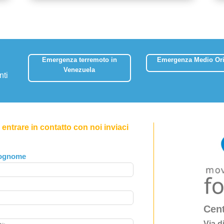
Emergenza terremoto in
Emergenza Medio Ori
Venezuela
nti
entrare in contatto con noi inviaci
ognome
Cent
Via d