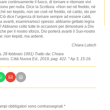
vare continuamente il fuoco, di tornare e ritornare vivi
ciono per nulla. Dice la Scrittu­ra: «Non sei né freddo, né
ché sei tiepido, non sei cioè né freddo, né caldo, sto per
. Ciò dice l’urgenza di tornare sempre ad essere caldi,
ora avanti, esaminiamoci spesso: abbiamo gettato legna
? Abbiamo colto tutte le oc­casioni per dimostrare a Dio
che per il nostro sforzo, Dio porterà avanti il Suo-no­stro
: non tiepidi, ma ardenti.
Chiara Lubich
, 28 febbraio 1991) Tratto da: Chiara
onico, Città Nuova Ed., 2019, pag. 422. *
Ap
3, 15-16.
campi obbligatori sono contrassegnati
*