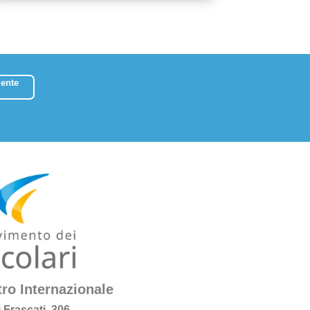
ente
ro Internazionale
i Frascati, 306