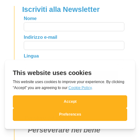
Iscriviti alla Newsletter
Leave
Nome
this
field
Indirizzo e-mail
blank
Lingua
Si, mi voglio registrare
Pensiero del giorno
Perseverare nel bene