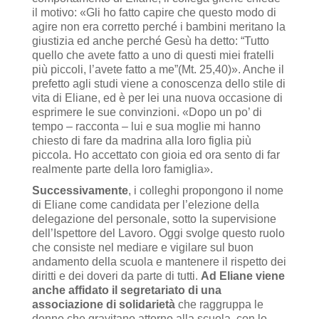
il motivo: «Gli ho fatto capire che questo modo di
agire non era corretto perché i bambini meritano la
giustizia ed anche perché Gesù ha detto: “Tutto
quello che avete fatto a uno di questi miei fratelli
più piccoli, l’avete fatto a me”(Mt. 25,40)». Anche il
prefetto agli studi viene a conoscenza dello stile di
vita di Eliane, ed è per lei una nuova occasione di
esprimere le sue convinzioni. «Dopo un po’ di
tempo – racconta – lui e sua moglie mi hanno
chiesto di fare da madrina alla loro figlia più
piccola. Ho accettato con gioia ed ora sento di far
realmente parte della loro famiglia».
Successivamente
, i colleghi propongono il nome
di Eliane come candidata per l’elezione della
delegazione del personale, sotto la supervisione
dell’Ispettore del Lavoro. Oggi svolge questo ruolo
che consiste nel mediare e vigilare sul buon
andamento della scuola e mantenere il rispetto dei
diritti e dei doveri da parte di tutti.
Ad Eliane viene
anche affidato il segretariato di una
associazione di solidarietà
che raggruppa le
donne che gravitano attorno alla scuola, con lo