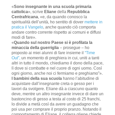
«
Sono insegnante in una scuola primaria
cattolica
», scrive
Eliane
della
Repubblica
Centrafricana
, «e, da quando conosco la
spiritualità dell’unità, ho sentito di dover
mettere in
pratica il Vangelo
, anche quando ciò comporta
andare contro corrente rispetto ai comuni e diffusi
modi di fare».
«
Quando sul nostro Paese si è profilata la
minaccia della guer
riglia
– prosegue – ho
proposto ai miei alunni di fare insieme il
“Time
Out”,
un momento di preghiera in cui, uniti a tanti
altri in tutto il mondo, chiediamo il dono della pace,
lì dove si combatte e nel cuore di ogni uomo. Così
ogni giorno, anche noi ci fermiamo e preghiamo”».
I bambini della sua scuola
hanno l’abitudine di
acquistare dall’insegnante creta o gesso per i
lavori da svolgere. Eliane dà a ciascuno quanto
deve, mentre un altro insegnante invece di dare un
bastoncino di gesso a testa al costo di 25 franchi,
lo divide a metà così da avere un guadagno che
poi usa per comprare il proprio pranzo. Notando il
comportamento di Eliane, il collega gliene chiede