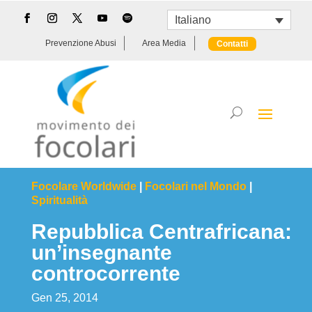
Italiano
Prevenzione Abusi
Area Media
Contatti
Focolare Worldwide
|
Focolari nel Mondo
|
Spiritualità
Repubblica Centrafricana:
un’insegnante
controcorrente
Gen 25, 2014