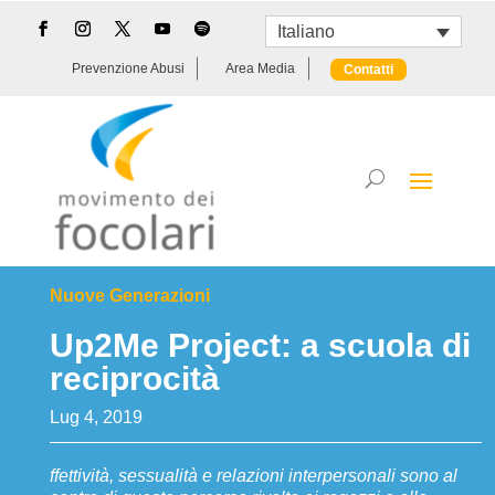
Italiano
Prevenzione Abusi
Area Media
Contatti
Nuove Generazioni
Up2Me Project: a scuola di
reciprocità
Lug 4, 2019
ffettività, sessualità e relazioni interpersonali sono al