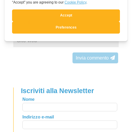
Invia commento
Iscriviti alla Newsletter
Leave
Nome
this
field
Indirizzo e-mail
blank