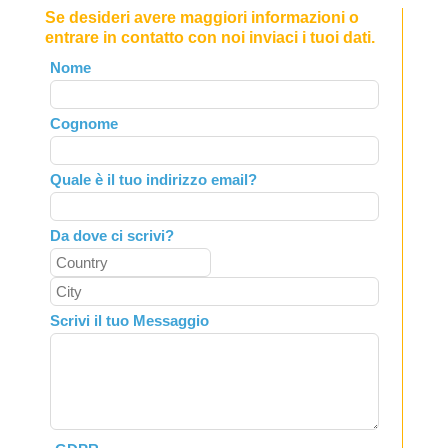
Se desideri avere maggiori informazioni o
entrare in contatto con noi inviaci i tuoi dati.
Leave
Nome
this
field
Cognome
blank
Quale è il tuo indirizzo email?
Da dove ci scrivi?
Scrivi il tuo Messaggio