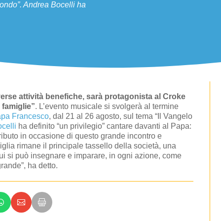
 mondo”. Andrea Bocelli ha
verse attività benefiche, sarà protagonista al Croke
 famiglie”
. L’evento musicale si svolgerà al termine
Papa Francesco
, dal 21 al 26 agosto, sul tema “Il Vangelo
celli
ha definito “un privilegio” cantare davanti al Papa:
tributo in occasione di questo grande incontro e
glia rimane il principale tassello della società, una
n cui si può insegnare e imparare, in ogni azione, come
rande”, ha detto.