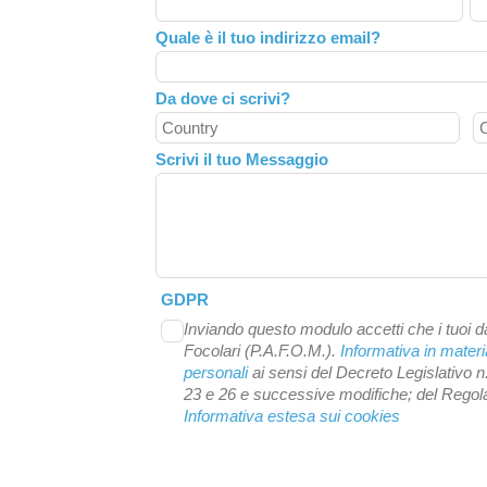
field
Quale è il tuo indirizzo email?
blank
Da dove ci scrivi?
Scrivi il tuo Messaggio
GDPR
Inviando questo modulo accetti che i tuoi da
Focolari (P.A.F.O.M.).
Informativa in materi
personali
ai sensi del Decreto Legislativo n
23 e 26 e successive modifiche; del Reg
Informativa estesa sui cookies