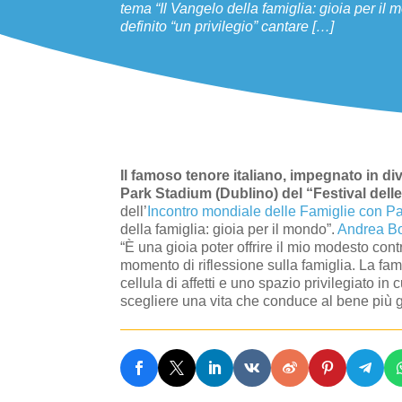
tema “Il Vangelo della famiglia: gioia per il
definito “un privilegio” cantare […]
Il famoso tenore italiano, impegnato in di
Park Stadium (Dublino) del “Festival delle
dell’
Incontro mondiale delle Famiglie con 
della famiglia: gioia per il mondo”.
Andrea Bo
“È una gioia poter offrire il mio modesto con
momento di riflessione sulla famiglia. La fami
cellula di affetti e uno spazio privilegiato i
scegliere una vita che conduce al bene più g