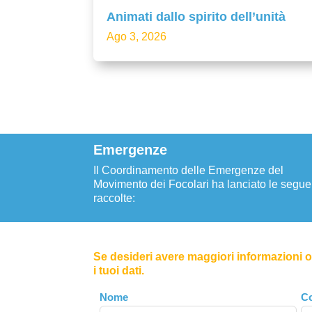
Animati dallo spirito dell’unità
Ago 3, 2026
Emergenze
Il Coordinamento delle Emergenze del
Movimento dei Focolari ha lanciato le segue
raccolte:
Se desideri avere maggiori informazioni o 
i tuoi dati.
Leave
Nome
C
this