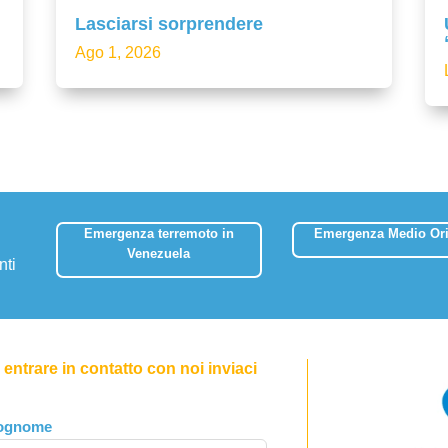
Lasciarsi sorprendere
Ago 1, 2026
Emergenza terremoto in
Emergenza Medio Ori
Venezuela
nti
entrare in contatto con noi inviaci
ognome