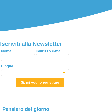
Iscriviti alla Newsletter
Leave
Nome
Indirizzo e-mail
this
field
Lingua
blank
Si, mi voglio registrare
Pensiero del giorno