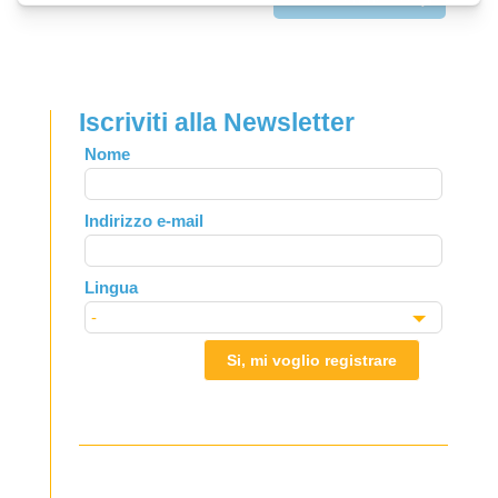
Iscriviti alla Newsletter
Leave
Nome
this
field
Indirizzo e-mail
blank
Lingua
Si, mi voglio registrare