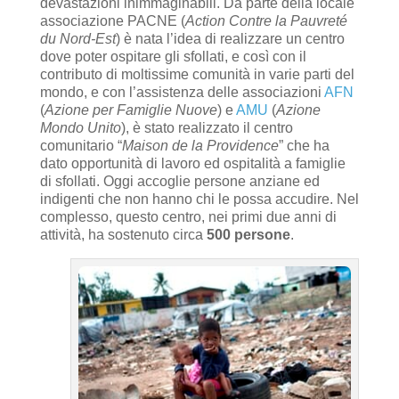
devastazioni inimmaginabili. Da parte della locale
associazione PACNE (
Action Contre la Pauvreté
du Nord-Est
) è nata l’idea di realizzare un centro
dove poter ospitare gli sfollati, e così con il
contributo di moltissime comunità in varie parti del
mondo, e con l’assistenza delle associazioni
AFN
(
Azione per Famiglie Nuove
) e
AMU
(
Azione
Mondo Unito
), è stato realizzato il centro
comunitario “
Maison de la Providence
” che ha
dato opportunità di lavoro ed ospitalità a famiglie
di sfollati. Oggi accoglie persone anziane ed
indigenti che non hanno chi le possa accudire. Nel
complesso, questo centro, nei primi due anni di
attività, ha sostenuto circa
500 persone
.