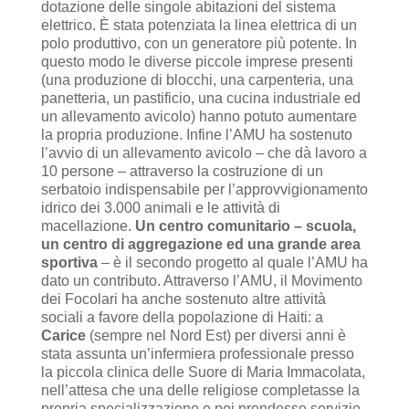
dotazione delle singole abitazioni del sistema
elettrico. È stata potenziata la linea elettrica di un
polo produttivo, con un generatore più potente. In
questo modo le diverse piccole imprese presenti
(una produzione di blocchi, una carpenteria, una
panetteria, un pastificio, una cucina industriale ed
un allevamento avicolo) hanno potuto aumentare
la propria produzione. Infine l’AMU ha sostenuto
l’avvio di un allevamento avicolo – che dà lavoro a
10 persone – attraverso la costruzione di un
serbatoio indispensabile per l’approvvigionamento
idrico dei 3.000 animali e le attività di
macellazione.
Un centro comunitario – scuola,
un centro di aggregazione ed una grande area
sportiva
– è il secondo progetto al quale l’AMU ha
dato un contributo. Attraverso l’AMU, il Movimento
dei Focolari ha anche sostenuto altre attività
sociali a favore della popolazione di Haiti: a
Carice
(sempre nel Nord Est) per diversi anni è
stata assunta un’infermiera professionale presso
la piccola clinica delle Suore di Maria Immacolata,
nell’attesa che una delle religiose completasse la
propria specializzazione e poi prendesse servizio