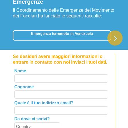
Emergenze
Il Coordinamento delle Emergenze del Movimento
dei Focolari ha lanciato le seguenti raccolte:
Emergenza terremoto in Venezuela
Se desideri avere maggiori informazioni o
entrare in contatto con noi inviaci i tuoi dati.
Leave
Nome
this
field
Cognome
blank
Quale è il tuo indirizzo email?
Da dove ci scrivi?