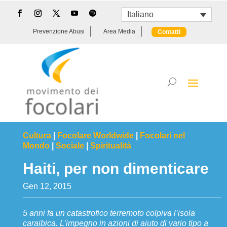
Italiano
Prevenzione Abusi
Area Media
Contatti
Cultura
|
Focolare Worldwide
|
Focolari nel
Mondo
|
Sociale
|
Spiritualità
Haiti, per non dimenticare
Gen 12, 2015
5 anni fa un catastrofico terremoto colpiva l’isola
caraibica. L’impegno in azioni di aiuto di vario tipo a