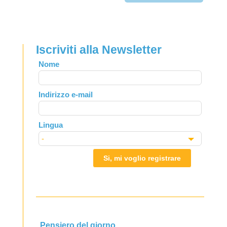
Iscriviti alla Newsletter
Leave
Nome
this
field
Indirizzo e-mail
blank
Lingua
Si, mi voglio registrare
Pensiero del giorno