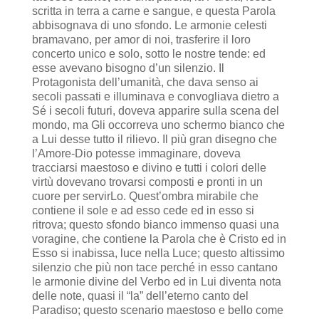
scritta in terra a carne e sangue, e questa Parola
abbisognava di uno sfondo. Le armonie celesti
bramavano, per amor di noi, trasferire il loro
concerto unico e solo, sotto le nostre tende: ed
esse avevano bisogno d’un silenzio. Il
Protagonista dell’umanità, che dava senso ai
secoli passati e illuminava e convogliava dietro a
Sé i secoli futuri, doveva apparire sulla scena del
mondo, ma Gli occorreva uno schermo bianco che
a Lui desse tutto il rilievo. Il più gran disegno che
l’Amore-Dio potesse immaginare, doveva
tracciarsi maestoso e divino e tutti i colori delle
virtù dovevano trovarsi composti e pronti in un
cuore per servirLo. Quest’ombra mirabile che
contiene il sole e ad esso cede ed in esso si
ritrova; questo sfondo bianco immenso quasi una
voragine, che contiene la Parola che è Cristo ed in
Esso si inabissa, luce nella Luce; questo altissimo
silenzio che più non tace perché in esso cantano
le armonie divine del Verbo ed in Lui diventa nota
delle note, quasi il “la” dell’eterno canto del
Paradiso; questo scenario maestoso e bello come