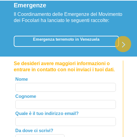
Emergenze
Il Coordinamento delle Emergenze del Movimento
dei Focolari ha lanciato le seguenti raccolte:
Emergenza terremoto in Venezuela
Se desideri avere maggiori informazioni o
entrare in contatto con noi inviaci i tuoi dati.
Leave
Nome
this
field
Cognome
blank
Quale è il tuo indirizzo email?
Da dove ci scrivi?