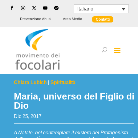
Italiano
Prevenzione Abusi
Area Media
Contatti
Chiara Lubich
|
Spiritualità
Maria, universo del Figlio di
Dio
Dic 25, 2017
A Natale, nel contemplare il mistero del Protagonista