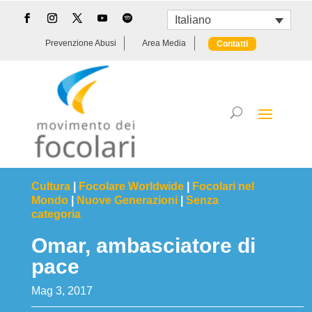
Italiano
Prevenzione Abusi
Area Media
Contatti
Cultura
|
Focolare Worldwide
|
Focolari nel
Mondo
|
Nuove Generazioni
|
Senza
categoria
Omar, ambasciatore di
pace
Mag 3, 2017