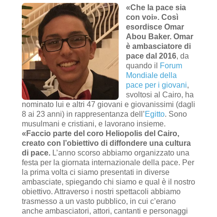
«Che la pace sia
con voi». Così
esordisce Omar
Abou Baker. Omar
è ambasciatore di
pace dal 2016
, da
quando il
Forum
Mondiale della
pace per i giovani
,
svoltosi al Cairo, ha
nominato lui e altri 47 giovani e giovanissimi (dagli
8 ai 23 anni) in rappresentanza dell’
Egitto
. Sono
musulmani e cristiani, e lavorano insieme.
«Faccio parte del coro Heliopolis del Cairo,
creato con l’obiettivo di diffondere una cultura
di pace.
L’anno scorso abbiamo organizzato una
festa per la giornata internazionale della pace. Per
la prima volta ci siamo presentati in diverse
ambasciate, spiegando chi siamo e qual è il nostro
obiettivo. Attraverso i nostri spettacoli abbiamo
trasmesso a un vasto pubblico, in cui c’erano
anche ambasciatori, attori, cantanti e personaggi