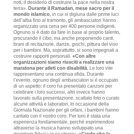
noti, il desiderio di costruire la pace nella nostra
terra».
Durante il Ramadan, mese sacro per il
mondo islamico,
in cui si digiuna dalle prime luci
dell’alba fino al tramonto, gli ambasciatori hanno
organizzato una cena per 400 persone indigenti.
Ognuno si è dato da fare in base al proprio talento,
procurando il cibo, ma anche proponendo canti,
brani di recitazione, danze, giochi, pittura del viso
per i bambini. Ma, soprattutto, si sono impegnati a
costruire rapporti personali.
«Con altre
organizzazioni siamo riusciti a realizzare una
maratona per atleti con disabilità.
Le loro vite
rappresentano una continua sfida. Durante
l’evento, ognuno degli ambasciatori si è occupato
di un aspetto: il coro ha presentato canzoni per
celebrare i loro successi, altri invece hanno
lavorato sulla presentazione, scattato foto o curato
alcune attività e laboratori. In occasione della
Giornata Nazionale per gli orfani, i bambini hanno
cantato con il nostro coro. Per loro è stata una
esperienza fondamentale, perché esprimendosi
attraverso la musica hanno sviluppato una
maggiore fiducia in se stessi».
«Credo che la