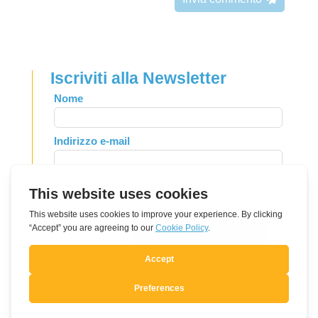
Iscriviti alla Newsletter
Leave
Nome
this
field
Indirizzo e-mail
blank
Lingua
Si, mi voglio registrare