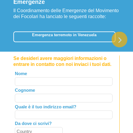
Emergenze
Il Coordinamento delle Emergenze del Movimento
dei Focolari ha lanciato le seguenti raccolte:
Emergenza terremoto in Venezuela
Se desideri avere maggiori informazioni o
entrare in contatto con noi inviaci i tuoi dati.
Leave
Nome
this
field
Cognome
blank
Quale è il tuo indirizzo email?
Da dove ci scrivi?