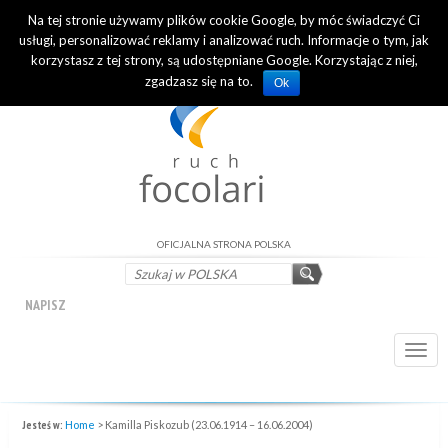
Na tej stronie używamy plików cookie Google, by móc świadczyć Ci
INTERNATIONAL OFFICIAL WEBSITE
usługi, personalizować reklamy i analizować ruch. Informacje o tym, jak
korzystasz z tej strony, są udostępniane Google. Korzystając z niej,
zgadzasz się na to.
Ok
OFICJALNA STRONA POLSKA
NAPISZ
Togg
navi
Jesteś w:
Home
>
Kamilla Piskozub (23.06.1914 – 16.06.2004)