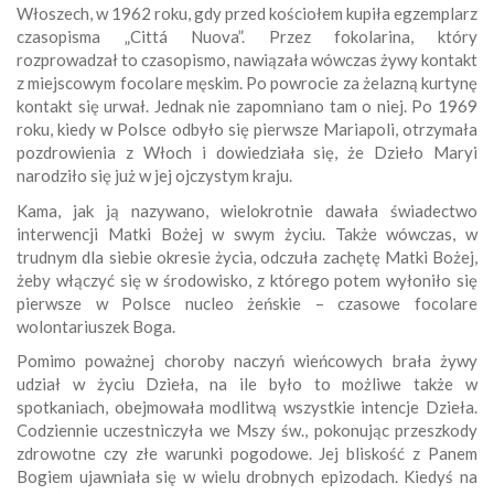
Włoszech, w 1962 roku, gdy przed kościołem kupiła egzemplarz
czasopisma „Cittá Nuova”. Przez fokolarina, który
rozprowadzał to czasopismo, nawiązała wówczas żywy kontakt
z miejscowym focolare męskim. Po powrocie za żelazną kurtynę
kontakt się urwał. Jednak nie zapomniano tam o niej. Po 1969
roku, kiedy w Polsce odbyło się pierwsze Mariapoli, otrzymała
pozdrowienia z Włoch i dowiedziała się, że Dzieło Maryi
narodziło się już w jej ojczystym kraju.
Kama, jak ją nazywano, wielokrotnie dawała świadectwo
interwencji Matki Bożej w swym życiu. Także wówczas, w
trudnym dla siebie okresie życia, odczuła zachętę Matki Bożej,
żeby włączyć się w środowisko, z którego potem wyłoniło się
pierwsze w Polsce nucleo żeńskie – czasowe focolare
wolontariuszek Boga.
Pomimo poważnej choroby naczyń wieńcowych brała żywy
udział w życiu Dzieła, na ile było to możliwe także w
spotkaniach, obejmowała modlitwą wszystkie intencje Dzieła.
Codziennie uczestniczyła we Mszy św., pokonując przeszkody
zdrowotne czy złe warunki pogodowe. Jej bliskość z Panem
Bogiem ujawniała się w wielu drobnych epizodach. Kiedyś na