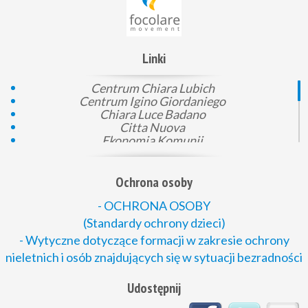
Linki
Centrum Chiara Lubich
Centrum Igino Giordaniego
Chiara Luce Badano
Citta Nuova
Ekonomia Komunii
Gen 4
KEP
Komunia i prawo
Ochrona osoby
Loppiano
Mali pomocnicy Boga
- OCHRONA OSOBY
Montet
(Standardy ochrony dzieci)
Młodzież dla Zjednoczonego Świata
- Wytyczne dotyczące formacji w zakresie ochrony
Nowe Rodziny
nieletnich i osób znajdujących się w sytuacji bezradności
Passaparola
Podaj dobro
Polska Rada Ekumeniczna
Udostępnij
Rada Ruchów Katolickich