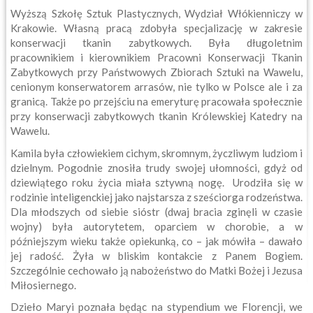
Wyższą Szkołę Sztuk Plastycznych, Wydział Włókienniczy w
Krakowie. Własną pracą zdobyła specjalizację w zakresie
konserwacji tkanin zabytkowych. Była długoletnim
pracownikiem i kierownikiem Pracowni Konserwacji Tkanin
Zabytkowych przy Państwowych Zbiorach Sztuki na Wawelu,
cenionym konserwatorem arrasów, nie tylko w Polsce ale i za
granicą. Także po przejściu na emeryturę pracowała społecznie
przy konserwacji zabytkowych tkanin Królewskiej Katedry na
Wawelu.
Kamila była człowiekiem cichym, skromnym, życzliwym ludziom i
dzielnym. Pogodnie znosiła trudy swojej ułomności, gdyż od
dziewiątego roku życia miała sztywną nogę. Urodziła się w
rodzinie inteligenckiej jako najstarsza z sześciorga rodzeństwa.
Dla młodszych od siebie sióstr (dwaj bracia zginęli w czasie
wojny) była autorytetem, oparciem w chorobie, a w
późniejszym wieku także opiekunką, co – jak mówiła – dawało
jej radość. Żyła w bliskim kontakcie z Panem Bogiem.
Szczególnie cechowało ją nabożeństwo do Matki Bożej i Jezusa
Miłosiernego.
Dzieło Maryi poznała będąc na stypendium we Florencji, we