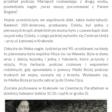
przykład podczas Mariapoli rozmawiając z drugą osobą,
powiedziała nagle: „teraz muszę porozmawiać z Panem
Bogiem”.
Hojnie uczestniczyła we wspólnocie dóbr, także materialnych.
Banknot 100-dolarowy, przekazany Dziełu, był jedną z
pierwszych kropli, dzięki którym można było z czasem kupić dom
na potrzeby Dzieła, z czego później wyłoniło się Centrum Unitá
– przy ul. Łanowej w Krakowie.
Odeszła do Nieba nagle, tydzień przed 90. urodzinami, na kiedy
to planowana była wspólna Msza św. na Wawelu. Była w domu
wraz z dalszą kuzynką i jedną z fokolarin, które przyszły z
wizytą. Przy herbacie, podczas rozmowy i wspomnień
rodzinnych, gdy opowiadała o pomocy Matki Bożej podczas
trudnych lat wojny, osunęła się z krzesła. Wydawało się,
że Matka Boża przyszła zabrać ją do Domu Ojca.
Została pochowana w Krakowie na Cmentarzu Parafialnym w
dzielnicy Salwator (sektor SC10, rząd 8, nr grobu 2).