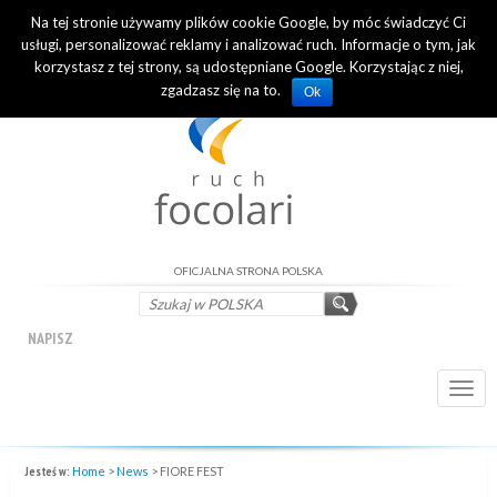
Na tej stronie używamy plików cookie Google, by móc świadczyć Ci
INTERNATIONAL OFFICIAL WEBSITE
usługi, personalizować reklamy i analizować ruch. Informacje o tym, jak
korzystasz z tej strony, są udostępniane Google. Korzystając z niej,
zgadzasz się na to.
Ok
OFICJALNA STRONA POLSKA
NAPISZ
Togg
navi
Jesteś w:
Home
>
News
>
FIORE FEST