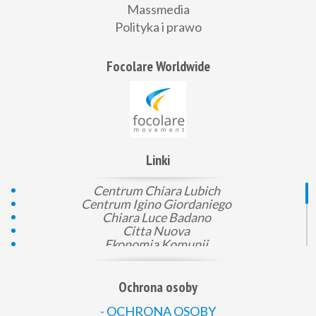
Massmedia
Polityka i prawo
Focolare Worldwide
Linki
Centrum Chiara Lubich
Centrum Igino Giordaniego
Chiara Luce Badano
Citta Nuova
Ekonomia Komunii
Gen 4
KEP
Komunia i prawo
Ochrona osoby
Loppiano
Mali pomocnicy Boga
- OCHRONA OSOBY