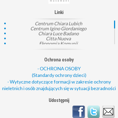
Linki
Centrum Chiara Lubich
Centrum Igino Giordaniego
Chiara Luce Badano
Citta Nuova
Ekonomia Komunii
Gen 4
KEP
Komunia i prawo
Ochrona osoby
Loppiano
Mali pomocnicy Boga
- OCHRONA OSOBY
Montet
(Standardy ochrony dzieci)
Młodzież dla Zjednoczonego Świata
- Wytyczne dotyczące formacji w zakresie ochrony
Nowe Rodziny
nieletnich i osób znajdujących się w sytuacji bezradności
Passaparola
Podaj dobro
Polska Rada Ekumeniczna
Udostępnij
Rada Ruchów Katolickich
Stowarzyszenie Fiore