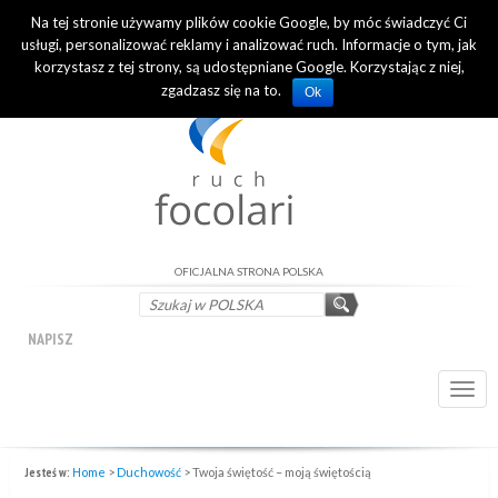
Na tej stronie używamy plików cookie Google, by móc świadczyć Ci
INTERNATIONAL OFFICIAL WEBSITE
usługi, personalizować reklamy i analizować ruch. Informacje o tym, jak
korzystasz z tej strony, są udostępniane Google. Korzystając z niej,
zgadzasz się na to.
Ok
OFICJALNA STRONA POLSKA
NAPISZ
Togg
navi
Jesteś w:
Home
>
Duchowość
>
Twoja świętość – moją świętością