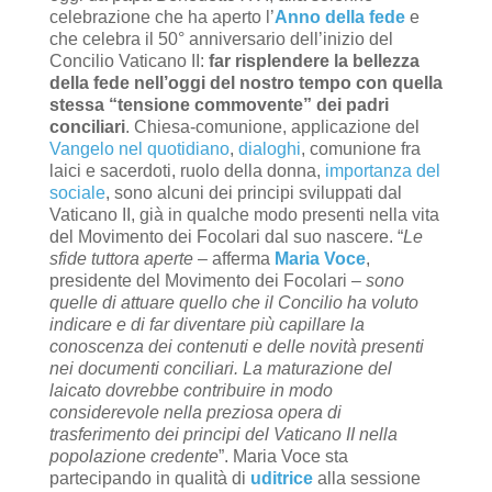
celebrazione che ha aperto l’
Anno della fede
e
che celebra il 50° anniversario dell’inizio del
Concilio Vaticano II:
far risplendere la bellezza
della fede nell’oggi del nostro tempo con quella
stessa “tensione commovente” dei padri
conciliari
. Chiesa-comunione, applicazione del
Vangelo nel quotidiano
,
dialoghi
, comunione fra
laici e sacerdoti, ruolo della donna,
importanza del
sociale
, sono alcuni dei principi sviluppati dal
Vaticano II, già in qualche modo presenti nella vita
del Movimento dei Focolari dal suo nascere. “
Le
sfide tuttora aperte
– afferma
Maria Voce
,
presidente del Movimento dei Focolari –
sono
quelle di attuare quello che il Concilio ha voluto
indicare e di far diventare più capillare la
conoscenza dei contenuti e delle novità presenti
nei documenti conciliari.
La maturazione del
laicato dovrebbe contribuire in modo
considerevole nella preziosa opera di
trasferimento dei principi del Vaticano II nella
popolazione credente
”. Maria Voce sta
partecipando in qualità di
uditrice
alla sessione