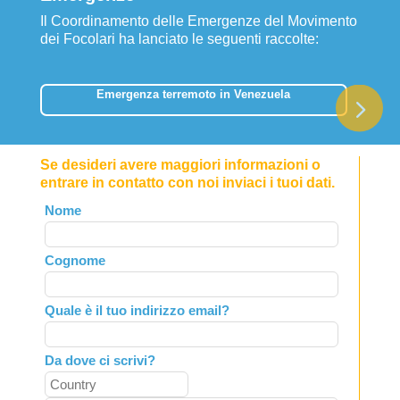
Il Coordinamento delle Emergenze del Movimento
dei Focolari ha lanciato le seguenti raccolte:
Emergenza terremoto in Venezuela
Se desideri avere maggiori informazioni o
entrare in contatto con noi inviaci i tuoi dati.
Leave
Nome
this
field
Cognome
blank
Quale è il tuo indirizzo email?
Da dove ci scrivi?