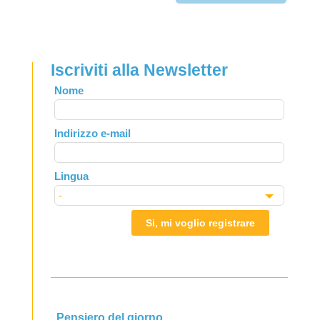
Iscriviti alla Newsletter
Leave
Nome
this
field
Indirizzo e-mail
blank
Lingua
Si, mi voglio registrare
Pensiero del giorno