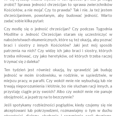
zrobić? Sprawa jedności chrześcijan to sprawa zwierzchników
Kościołów, a nie moja”. Czy to prawda? Tak i nie. Ja też jestem
chrześcijaninem, powołanym, aby budować jedność. Warto
zadać sobie kilka pytań:
Czy modlę się o jedność chrześcijan? Czy podczas Tygodnia
Modlitw o Jedność Chrześcijan staram się uczestniczyć w
nabożeństwach ekumenicznych, które są też okazją, aby poznać
braci i siostry z innych Kościołów? Jaki jest mój sposób
patrzenia na nich? Czy widzę ich jako braci i siostry, których
trzeba miłować, czy jako heretyków, od których trzeba raczej
trzymać się z daleka?
Ten tydzień jest również okazją, by sprawdzić jak buduję
jedność w moim środowisku, w rodzinie, w sąsiedztwie, w
miejscu pracy, w parafii. Czy wokół mnie nie wybuchają lub nie
trwają nieporozumienia i kłótnie, bo nie słucham racji innych, a
przystaję ciągle przy swoich? Albo czy wokół mnie nie panuje
obojętność, a ja patrzę na to bezczynnie?
Jeśli spotykamy rozbieżności poglądów, kiedy czujemy się nie
akceptowani lub pokrzywdzeni, rozmawiajmy o tym w duchu
otwartości, dialogu, słuchania i rozumienia racji drugiego,