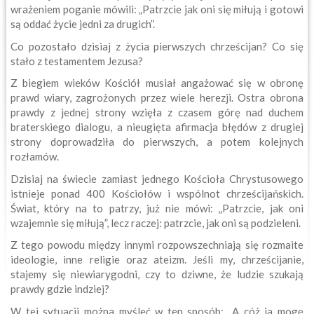
wrażeniem poganie mówili: „Patrzcie jak oni się miłują i gotowi
są oddać życie jedni za drugich”.
Co pozostało dzisiaj z życia pierwszych chrześcijan? Co się
stało z testamentem Jezusa?
Z biegiem wieków Kościół musiał angażować się w obronę
prawd wiary, zagrożonych przez wiele herezji. Ostra obrona
prawdy z jednej strony wzięła z czasem górę nad duchem
braterskiego dialogu, a nieugięta afirmacja błędów z drugiej
strony doprowadziła do pierwszych, a potem kolejnych
rozłamów.
Dzisiaj na świecie zamiast jednego Kościoła Chrystusowego
istnieje ponad 400 Kościołów i wspólnot chrześcijańskich.
Świat, który na to patrzy, już nie mówi: „Patrzcie, jak oni
wzajemnie się miłują”, lecz raczej: patrzcie, jak oni są podzieleni.
Z tego powodu między innymi rozpowszechniają się rozmaite
ideologie, inne religie oraz ateizm. Jeśli my, chrześcijanie,
stajemy się niewiarygodni, czy to dziwne, że ludzie szukają
prawdy gdzie indziej?
W tej sytuacji można myśleć w ten sposób: „A cóż ja mogę