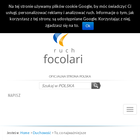
Na tej stronie używamy plików cookie Google, by móc świadczyć Ci
INTERNATIONAL OFFICIAL WEBSITE
usługi, personalizować reklamy i analizować ruch. Informacje o tym, jak
korzystasz z tej strony, są udostępniane Google. Korzystając z niej,
zgadzasz się na to.
Ok
OFICJALNA STRONA POLSKA
NAPISZ
Togg
navi
Jesteś w:
Home
>
Duchowość
>
To, co najważniejsze