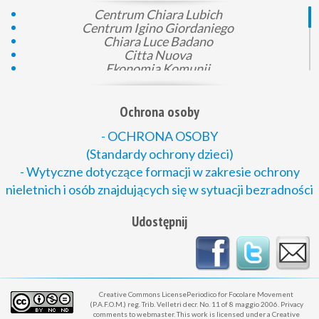
Centrum Chiara Lubich
Centrum Igino Giordaniego
Chiara Luce Badano
Citta Nuova
Ekonomia Komunii
Gen 4
KEP
Komunia i prawo
Ochrona osoby
Loppiano
Mali pomocnicy Boga
- OCHRONA OSOBY
Montet
(Standardy ochrony dzieci)
Młodzież dla Zjednoczonego Świata
- Wytyczne dotyczące formacji w zakresie ochrony
Nowe Rodziny
nieletnich i osób znajdujących się w sytuacji bezradności
Passaparola
Podaj dobro
Polska Rada Ekumeniczna
Udostępnij
Rada Ruchów Katolickich
Stowarzyszenie Fiore
Creative Commons LicensePeriodico for Focolare Movement
(P.A.F.O.M.) reg. Trib. Velletri decr. No. 11 of 8 maggio 2006. Privacy
comments to webmaster. This work is licensed under a Creative