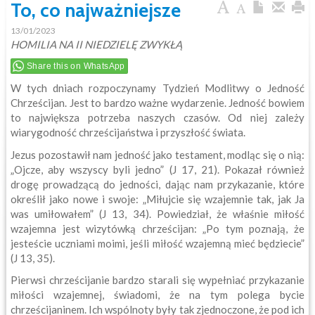
To, co najważniejsze
13/01/2023
HOMILIA NA II NIEDZIELĘ ZWYKŁĄ
Share this on WhatsApp
W tych dniach rozpoczynamy Tydzień Modlitwy o Jedność
Chrześcijan. Jest to bardzo ważne wydarzenie. Jedność bowiem
to największa potrzeba naszych czasów. Od niej zależy
wiarygodność chrześcijaństwa i przyszłość świata.
Jezus pozostawił nam jedność jako testament, modląc się o nią:
„Ojcze, aby wszyscy byli jedno” (J 17, 21). Pokazał również
drogę prowadzącą do jedności, dając nam przykazanie, które
określił jako nowe i swoje: „Miłujcie się wzajemnie tak, jak Ja
was umiłowałem” (J 13, 34). Powiedział, że właśnie miłość
wzajemna jest wizytówką chrześcijan: „Po tym poznają, że
jesteście uczniami moimi, jeśli miłość wzajemną mieć będziecie”
(J 13, 35).
Pierwsi chrześcijanie bardzo starali się wypełniać przykazanie
miłości wzajemnej, świadomi, że na tym polega bycie
chrześcijaninem. Ich wspólnoty były tak zjednoczone, że pod ich