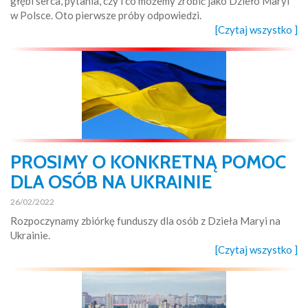
głębi serca, pytania, czy i co możemy zrobić jako Dzieło Maryi
w Polsce. Oto pierwsze próby odpowiedzi.
[Czytaj wszystko ]
PROSIMY O KONKRETNĄ POMOC
DLA OSÓB NA UKRAINIE
26/02/2022
Rozpoczynamy zbiórkę funduszy dla osób z Dzieła Maryi na
Ukrainie.
[Czytaj wszystko ]