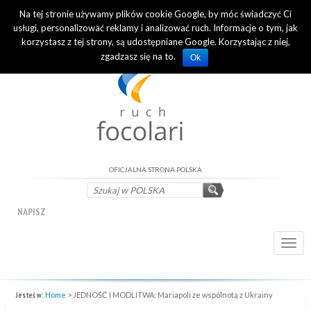
Na tej stronie używamy plików cookie Google, by móc świadczyć Ci
INTERNATIONAL OFFICIAL WEBSITE
usługi, personalizować reklamy i analizować ruch. Informacje o tym, jak
korzystasz z tej strony, są udostępniane Google. Korzystając z niej,
zgadzasz się na to.
Ok
OFICJALNA STRONA POLSKA
NAPISZ
Togg
navi
Jesteś w:
Home
>
JEDNOŚĆ I MODLITWA: Mariapoli ze wspólnotą z Ukrainy