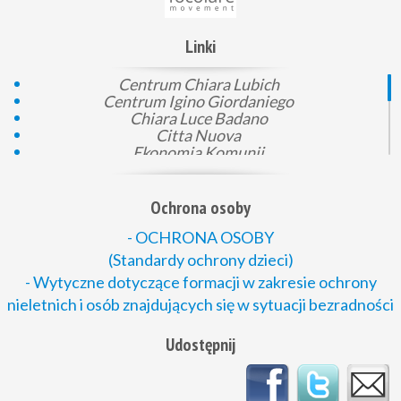
Linki
Centrum Chiara Lubich
Centrum Igino Giordaniego
Chiara Luce Badano
Citta Nuova
Ekonomia Komunii
Gen 4
KEP
Komunia i prawo
Ochrona osoby
Loppiano
Mali pomocnicy Boga
- OCHRONA OSOBY
Montet
(Standardy ochrony dzieci)
Młodzież dla Zjednoczonego Świata
- Wytyczne dotyczące formacji w zakresie ochrony
Nowe Rodziny
nieletnich i osób znajdujących się w sytuacji bezradności
Passaparola
Podaj dobro
Polska Rada Ekumeniczna
Udostępnij
Rada Ruchów Katolickich
Stowarzyszenie Fiore