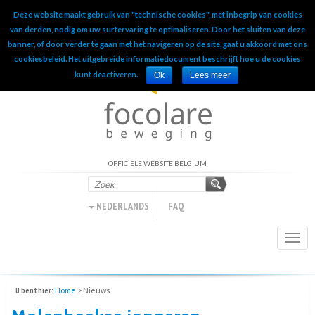
Deze website maakt gebruik van "technische cookies", met inbegrip van cookies
INTERNATIONAL OFFICIAL WEBSITE
van derden, nodig om uw surfervaring te optimaliseren. Door het sluiten van deze
banner, of door verder te gaan met het navigeren op de site, gaat u akkoord met ons
cookiesbeleid. Het uitgebreide informatiedocument beschrijft hoe u de cookies
kunt deactiveren.
Ok
Lees meer
OFFICIËLE WEBSITE BELGIUM
NEDERLANDS
FAQ
Togg
navi
U bent hier:
Home
>
Nieuws