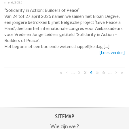
mei 6, 2025
“Solidarity in Action: Builders of Peace”
Van 24 tot 27 april 2025 namen we samen met Eloan Degive,
een jongere betrokken bij het Belgische project ‘Give Peace a
Hand’, deel aan het internationale congres voor Ambassadeurs
voor Vrede en Jonge Leiders getiteld “Solidarity in Action –
Builders of Peace”.
Het begon met een boeiende wetenschappelijke dag […]
[Lees verder]
«
<
…
2
3
4
5
6
…
>
»
SITEMAP
Wie zijn we ?