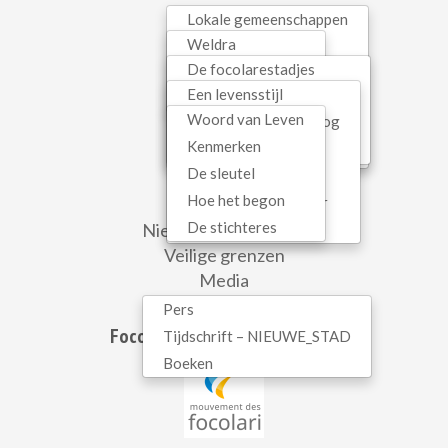
Initiatieven
Lokale gemeenschappen
Mariapolis Vita
Weldra
Woord van Leven
In dialoog
De focolarestadjes
Lopend
Gezinnen
Spiritualiteit
Een levensstijl
In België
Recent
Kinderen
Woord van Leven
Interreligieuze dialoog
Gemeenschapseconomie
Tieners
WEB SERVICES
Kenmerken
Oecumene
Mariapolis
Jongeren
De sleutel
Kerk als communio
Contact
Hoe het begon
Hedendaagse cultuur
Newsletter
De stichteres
Nieuws uit de wereld
Sophia
Veilige grenzen
Media
Pers
Focolarebeweging in de wereld
Tijdschrift – NIEUWE_STAD
Boeken