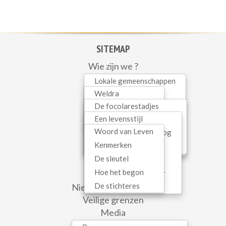
SITEMAP
Wie zijn we ?
Initiatieven
Lokale gemeenschappen
Mariapolis Vita
Weldra
Woord van Leven
In dialoog
De focolarestadjes
Lopend
Gezinnen
Spiritualiteit
Een levensstijl
In België
Recent
Kinderen
Woord van Leven
Interreligieuze dialoog
Gemeenschapseconomie
Tieners
WEB SERVICES
Kenmerken
Oecumene
Mariapolis
Jongeren
De sleutel
Kerk als communio
Contact
Hoe het begon
Hedendaagse cultuur
Newsletter
De stichteres
Nieuws uit de wereld
Sophia
Veilige grenzen
Media