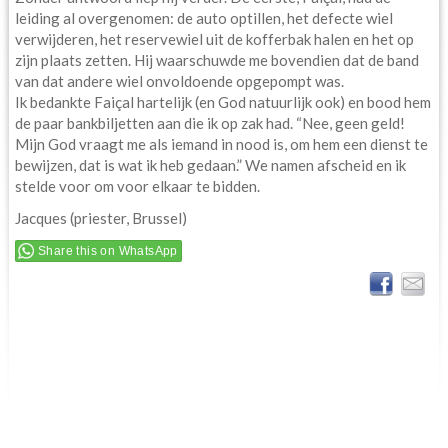
leiding al overgenomen: de auto optillen, het defecte wiel
verwijderen, het reservewiel uit de kofferbak halen en het op
zijn plaats zetten. Hij waarschuwde me bovendien dat de band
van dat andere wiel onvoldoende opgepompt was.
Ik bedankte Faiçal hartelijk (en God natuurlijk ook) en bood hem
de paar bankbiljetten aan die ik op zak had. “Nee, geen geld!
Mijn God vraagt me als iemand in nood is, om hem een dienst te
bewijzen, dat is wat ik heb gedaan.” We namen afscheid en ik
stelde voor om voor elkaar te bidden.
Jacques (priester, Brussel)
Share this on WhatsApp