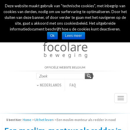
Deze website maakt gebruik van "technische cookies", met inbegrip van
INTERNATIONAL OFFICIAL WEBSITE
cookies van derden, nodig om uw surfervaring te optimaliseren. Door het
sluiten van deze banner, of door verder te gaan met het navigeren op de
site, gaat u akkoord met ons cookiesbeleid. Het uitgebreide
informatiedocument beschrijft hoe u de cookies kunt deactiveren.
Ok
Lees meer
OFFICIËLE WEBSITE BELGIUM
NEDERLANDS
FAQ
Togg
navi
U bent hier:
Home
>
Uit het leven
>
Een moslim-monteur als redder in nood