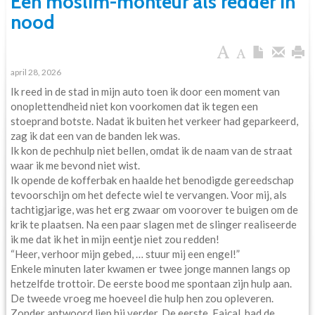
Een moslim-monteur als redder in
nood
april 28, 2026
Ik reed in de stad in mijn auto toen ik door een moment van
onoplettendheid niet kon voorkomen dat ik tegen een
stoeprand botste. Nadat ik buiten het verkeer had geparkeerd,
zag ik dat een van de banden lek was.
Ik kon de pechhulp niet bellen, omdat ik de naam van de straat
waar ik me bevond niet wist.
Ik opende de kofferbak en haalde het benodigde gereedschap
tevoorschijn om het defecte wiel te vervangen. Voor mij, als
tachtigjarige, was het erg zwaar om voorover te buigen om de
krik te plaatsen. Na een paar slagen met de slinger realiseerde
ik me dat ik het in mijn eentje niet zou redden!
“Heer, verhoor mijn gebed, … stuur mij een engel!”
Enkele minuten later kwamen er twee jonge mannen langs op
hetzelfde trottoir. De eerste bood me spontaan zijn hulp aan.
De tweede vroeg me hoeveel die hulp hen zou opleveren.
Zonder antwoord liep hij verder. De eerste, Faiçal, had de