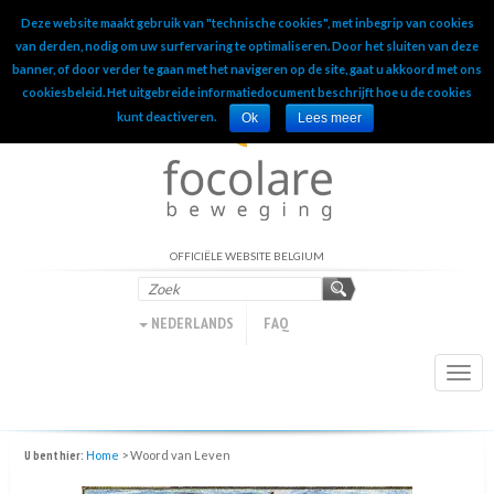
Deze website maakt gebruik van "technische cookies", met inbegrip van cookies
INTERNATIONAL OFFICIAL WEBSITE
van derden, nodig om uw surfervaring te optimaliseren. Door het sluiten van deze
banner, of door verder te gaan met het navigeren op de site, gaat u akkoord met ons
cookiesbeleid. Het uitgebreide informatiedocument beschrijft hoe u de cookies
kunt deactiveren.
Ok
Lees meer
OFFICIËLE WEBSITE BELGIUM
NEDERLANDS
FAQ
Togg
navi
U bent hier:
Home
>
Woord van Leven