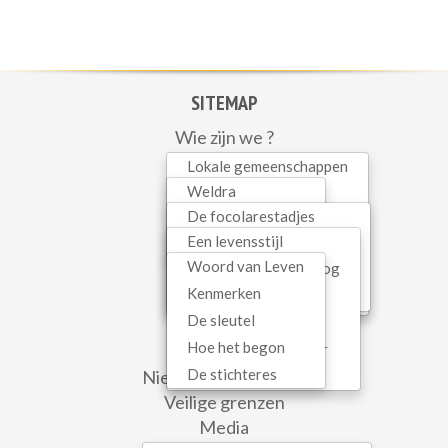
SITEMAP
Wie zijn we ?
Initiatieven
Lokale gemeenschappen
Mariapolis Vita
Weldra
Woord van Leven
In dialoog
De focolarestadjes
Lopend
Gezinnen
Spiritualiteit
Een levensstijl
In België
Recent
Kinderen
Woord van Leven
Interreligieuze dialoog
Gemeenschapseconomie
Tieners
WEB SERVICES
Kenmerken
Oecumene
Mariapolis
Jongeren
De sleutel
Kerk als communio
Contact
Hoe het begon
Hedendaagse cultuur
Newsletter
De stichteres
Nieuws uit de wereld
Sophia
Veilige grenzen
Media