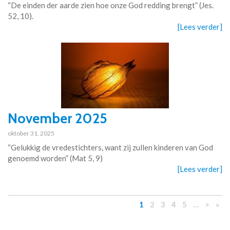
“De einden der aarde zien hoe onze God redding brengt” (Jes.
52, 10).
[Lees verder]
November 2025
oktober 31, 2025
“Gelukkig de vredestichters, want zij zullen kinderen van God
genoemd worden” (Mat 5, 9)
[Lees verder]
1
2
3
4
5
…
>
»