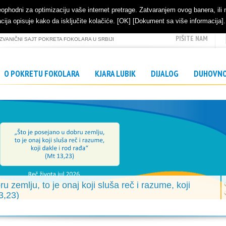
u neophodni za optimizaciju vaše internet pretrage. Zatvaranjem ovog banera, i
ija opisuje kako da isključite kolačiće. [OK] [Dokument sa više informacija]
PIŠITE NAM
ZVANIČNI SAJT POKRETA FOKOLARA U SRBIJI
O POKRETU FOKOLARA
KJARA LUBIK
DIJALOG
DUHOVN
u zemlju, to je onaj koji sluša reč i razume, koji
3,23)
arabolama velikom mnoštvu na obali Tiberijadskog jezera, okreće se
duboko značenje svojih reči.