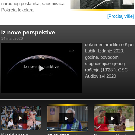
narodnog poslanika, saosnivača
Pokreta fokolara
[Pročitaj više]
Iz nove perspektive
14 mart 2020
dokumentarni film o Kjari
Lubik. Izdanje 2020.
godine, povodom
stogodišnjice njenog
rođenja (13’28”). CSC
Audiovisvi 2020