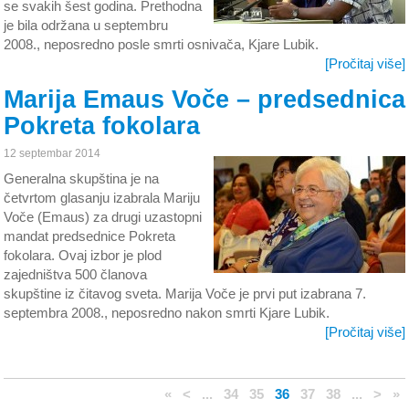
se svakih šest godina. Prethodna
je bila održana u septembru
2008., neposredno posle smrti osnivača, Kjare Lubik.
[Pročitaj više]
Marija Emaus Voče – predsednica
Pokreta fokolara
12 septembar 2014
Generalna skupština je na
četvrtom glasanju izabrala Mariju
Voče (Emaus) za drugi uzastopni
mandat predsednice Pokreta
fokolara. Ovaj izbor je plod
zajedništva 500 članova
skupštine iz čitavog sveta. Marija Voče je prvi put izabrana 7.
septembra 2008., neposredno nakon smrti Kjare Lubik.
[Pročitaj više]
«
<
...
34
35
36
37
38
...
>
»