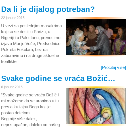
Da li je dijalog potreban?
22 januar 2015
U vezi sa poslednjim masakrima
koji su se desili u Parizu, u
Nigeriji i u Pakistanu, prenosimo
izjavu Marije Voče, Predsednice
Pokreta Fokolara, bez da
zaboravimo i na druge aktuelne
konflikte.
[Pročitaj više]
Svake godine se vraća Božić…
6 januar 2015
“Svake godine se vraća Božić i
mi možemo da se uronimo u tu
preslatku tajnu Boga koji je
postao detetom.
Bog nije više dalek,
nepristupačan, daleko od našeg