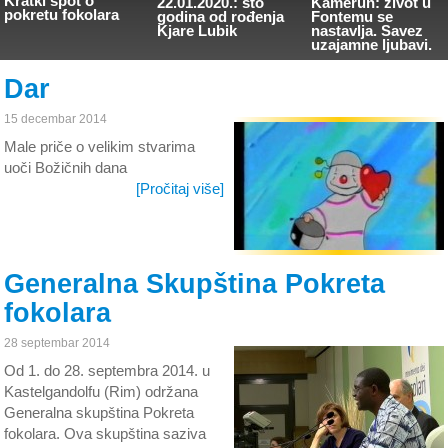
Kratki spot o
22.01.2020.: sto
Kamerun: život u
pokretu fokolara
godina od rođenja
Fontemu se
Kjare Lubik
nastavlja. Savez
uzajamne ljubavi.
Dar
15 decembar 2014
Male priče o velikim stvarima
uoči Božičnih dana
[Pročitaj više]
Generalna Skupština Pokreta
fokolara
28 septembar 2014
Od 1. do 28. septembra 2014. u
Kastelgandolfu (Rim) održana
Generalna skupština Pokreta
fokolara. Ova skupština saziva