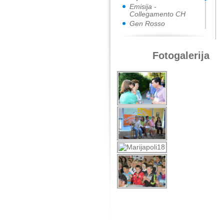
Emisija -
Collegamento CH
Gen Rosso
Gen Verde
Loppiano
New Humanity
Fotogalerija
Pokret fokolara u
Hrvatskoj
Pokret fokolara u
Mađarskoj
Univerzitetski institut
Sophia