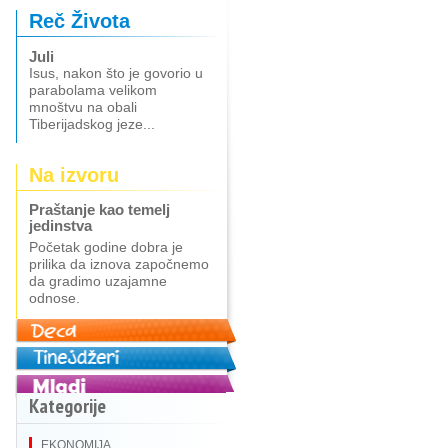
Reč Života
Juli
Isus, nakon što je govorio u
parabolama velikom
mnoštvu na obali
Tiberijadskog jeze...
Na izvoru
Praštanje kao temelj
jedinstva
Početak godine dobra je
prilika da iznova započnemo
da gradimo uzajamne
odnose.
Kategorije
EKONOMIJA