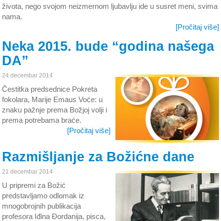
života, nego svojom neizmernom ljubavlju ide u susret meni, svima
nama.
[Pročitaj više]
Neka 2015. bude “godina našega
DA”
24 decembar 2014
Čestitka predsednice Pokreta
fokolara, Marije Emaus Voće: u
znaku pažnje prema Božjoj volji i
prema potrebama braće.
[Pročitaj više]
Razmišljanje za Božićne dane
21 decembar 2014
U pripremi za Božić
predstavljamo odlomak iz
mnogobrojnih publikacija
profesora Iđina Đordanija, pisca,