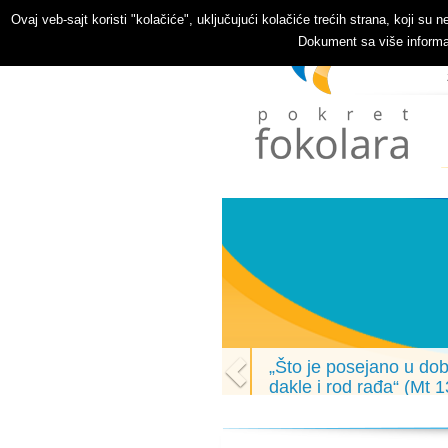
Ovaj veb-sajt koristi "kolačiće", uključujući kolačiće trećih strana, koji s
Dokument sa više informac
„Što je posejano u dobr
dakle i rod rađa“ (Mt 1
Isus, nakon što je govorio u p
svojim učenicima i objašnjava 