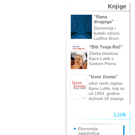
Knjige
“Rana
drugoga”
Ekonomija i
ljudski odnosi.
Luiđino Bruni
“Biti Tvoja Reč”
Zbirka tekstova
Kjare Lubik o
Svetom Pismu
“Izvor života”
izbor ranih zapisa
Kjare Lubik, koji su
od 1959. godine
doživeli 18 izdanja
Link
Ekonomija
zajedništva